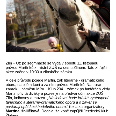
Zlín – Už po sedmnácté se vydá v sobotu 11. listopadu
průvod Martínků z místní ZUŠ na cestu Zlínem. Tato zítřejší
akce začne v 10:30 u zlínského zámku.
V čele průvodu pojede Martin, žák literárně - dramatického
oboru, na bílém koni a za ním průvod Martínků. Na trase
zámek – náměstí Míru – Klub 204 – zámek po fanfárách vždy
Martin přivítá diváky a pozve je na předvánoční akce ZUŠ
Zlín, knihovny a muzea. „
Následovat bude krátké vystoupení
tanečního a literárně-dramatického oboru a o závěr se
postarají opět žáci hudebního oboru,“
řekla za organizátory
Martina Hniličková
. Dodala, že koně zapůjčil Jezdecký klub
Žlutava.