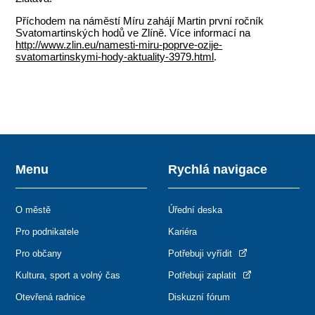
Příchodem na náměstí Míru zahájí Martin první ročník
Svatomartinských hodů ve Zlíně. Více informací na
http://www.zlin.eu/namesti-miru-poprve-ozije-
svatomartinskymi-hody-aktuality-3979.html
.
Menu
Rychlá navigace
O městě
Úřední deska
Pro podnikatele
Kariéra
Pro občany
Potřebuji vyřídit
Kultura, sport a volný čas
Potřebuji zaplatit
Otevřená radnice
Diskuzní fórum