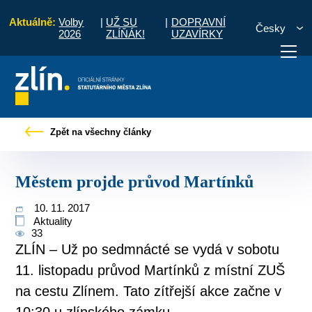
Aktuálně:
Volby
|
UŽ SU
|
DOPRAVNÍ
Česky
2026
ZLÍŇÁK!
UZAVÍRKY
Úvod
Pro občany
Tiskové zprávy
Městem projde průvod Martínků
Zpět na všechny články
otřebuji vyřídit
Potřebuji zaplatit
Diskuzní fór
Městem projde průvod Martínků
10. 11. 2017
Aktuality
33
ZLÍN – Už po sedmnácté se vydá v sobotu
11. listopadu průvod Martínků z místní ZUŠ
na cestu Zlínem. Tato zítřejší akce začne v
10:30 u zlínského zámku.