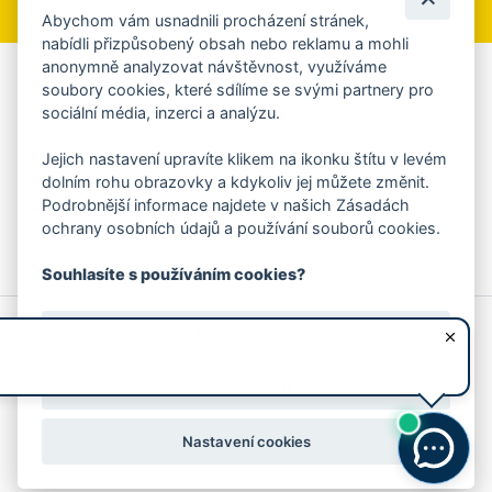
Abychom vám usnadnili procházení stránek,
nabídli přizpůsobený obsah nebo reklamu a mohli
anonymně analyzovat návštěvnost, využíváme
Aplikace Mobilní rozhlas
soubory cookies, které sdílíme se svými partnery pro
sociální média, inzerci a analýzu.
Chcete dostávat do svého mobilu či mailu upozornění na
blížící se nebezpečí, odstávky, poruchy a výpadky energií,
Jejich nastavení upravíte klikem na ikonku štítu v levém
ankety, pozvánky na kulturní a sportovní akce?
dolním rohu obrazovky a kdykoliv jej můžete změnit.
Více informací o aplikaci
Podrobnější informace najdete v našich Zásadách
ochrany osobních údajů a používání souborů cookies.
Souhlasíte s používáním cookies?
© 2026 Magistrát města Zlína
Prohlášení o používání cookies
Ano, souhlasím
všechna práva vyhrazena
Ochrana osobních údajů
Prohlášení o přístupnosti
Podněty k webovým stránkám
Kontakt:
webmaster@zlin.eu
Nesouhlasím
Nastavení cookies