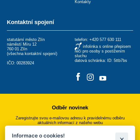
Kontakty
Kontaktní spojení
statutární město Zlín
telefon:
+420 577 630 111
náměstí Míru 12
infolinka s online přepisem
760 01 Zlín
řeči pro osoby s postižením
(
všechna kontaktní spojení
)
sluchu
datová schránka: ID: 5ttb7bs
IČO: 00283924
Odběr novinek
Zaregistrujte svou e-mailovou adresu k pravidelnému odběru
aktuálních informací z našeho webu
Informace o cookies!
Přihlásit se k odběru