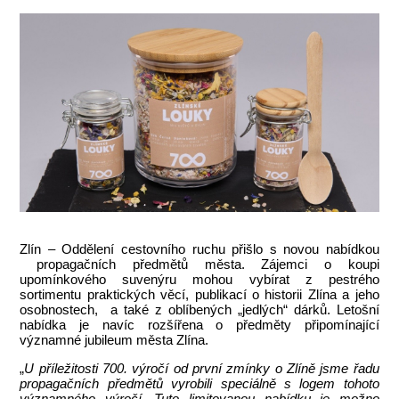
Zlín – Oddělení cestovního ruchu přišlo s novou nabídkou
propagačních předmětů města. Zájemci o koupi
upomínkového suvenýru mohou vybírat z pestrého
sortimentu praktických věcí, publikací o historii Zlína a jeho
osobnostech, a také z oblíbených „jedlých“ dárků. Letošní
nabídka je navíc rozšířena o předměty připomínající
významné jubileum města Zlína.
„
U příležitosti 700. výročí od první zmínky
o Zlíně jsme řadu
propagačních předmětů vyrobili speciálně s logem tohoto
významného výročí. Tuto limitovanou nabídku je možno