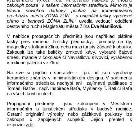
zakoupit pouze v našem informačním středisku. Mimo to je
letošní novinkou dárkový poukaz na komentovanou
procházku města ZÓNA ZLÍN a originální tašky vyrobené
přímo z bannerů ZÓNA ZLÍN,“
uvedla vedoucí oddělení
cestovního ruchu Magistrátu města Zlína
Eva Manišová
.
V nabídce propagačních předmětů jsou například plátěné
tašky přes rameno, hrníčky plecháčky, pomády na rty,
magnetky s fotkami Zlína, nebo mezi turisty žádané klobouky.
Zakoupit lze také balíčky zrnkové kávy, vybrané čajové
směsi, mandle v čokoládě či Navrátilovu slivovici, vyráběnou
v rodinné pálenici ve Zlíně.
Na své si přijdou i sběratelé - pro ně jsou vyrobeny
keramické známky v minimalistickém designu. V sortimentu
informačního střediska nechybí ani zajímavé publikace o
Tomáši Baťovi, např. Inspirace Baťa, Myšlenky T. Bati či Baťa
na všech kontinentech.
Propagační předměty jsou zakoupení v Městském
informačním a turistickém středisku v budově radnice.
Ostatní originální výrobky nebo zážitkové poukazy lze
zakoupit u zapojených subjektů. Jejich přehled k
dispozici
zde
.