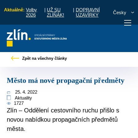
Aktuálně:
Volby
|
UŽ SU
|
DOPRAVNÍ
Česky
2026
ZLÍŇÁK!
UZAVÍRKY
Pro občany
Tiskové zprávy
Město má nové propagační předměty
Zpět na všechny články
otřebuji vyřídit
Potřebuji zaplatit
Diskuzní fór
Město má nové propagační předměty
25. 4. 2022
Aktuality
1727
Zlín – Oddělení cestovního ruchu přišlo s
novou nabídkou propagačních předmětů
města.