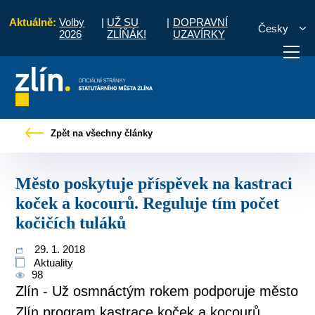
Aktuálně:
Volby
|
UŽ SU
|
DOPRAVNÍ
Česky
2026
ZLÍŇÁK!
UZAVÍRKY
íspěvek na kastraci koček a kocourů. Reguluje tím počet kočičích tuláků
Zpět na všechny články
otřebuji vyřídit
Potřebuji zaplatit
Diskuzní fór
Město poskytuje příspěvek na kastraci
koček a kocourů. Reguluje tím počet
kočičích tuláků
29. 1. 2018
Aktuality
98
Zlín - Už osmnáctým rokem podporuje město
Zlín program kastrace koček a kocourů.