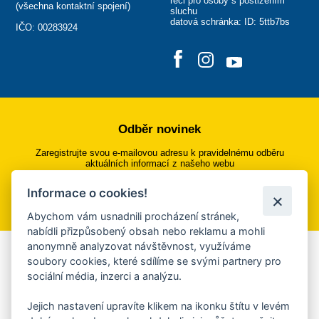
řeči pro osoby s postižením
(
všechna kontaktní spojení
)
sluchu
datová schránka: ID: 5ttb7bs
IČO: 00283924
Odběr novinek
Zaregistrujte svou e-mailovou adresu k pravidelnému odběru
aktuálních informací z našeho webu
Informace o cookies!
Přihlásit se k odběru
Abychom vám usnadnili procházení stránek,
nabídli přizpůsobený obsah nebo reklamu a mohli
anonymně analyzovat návštěvnost, využíváme
Aplikace Mobilní rozhlas
soubory cookies, které sdílíme se svými partnery pro
sociální média, inzerci a analýzu.
Chcete dostávat do svého mobilu či mailu upozornění na
blížící se nebezpečí, odstávky, poruchy a výpadky energií,
Jejich nastavení upravíte klikem na ikonku štítu v levém
ankety, pozvánky na kulturní a sportovní akce?