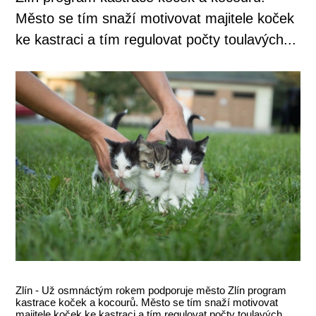
Město se tím snaží motivovat majitele koček
ke kastraci a tím regulovat počty toulavých...
Zlín - Už osmnáctým rokem podporuje město Zlín program
kastrace koček a kocourů. Město se tím snaží motivovat
majitele koček ke kastraci a tím regulovat počty toulavých