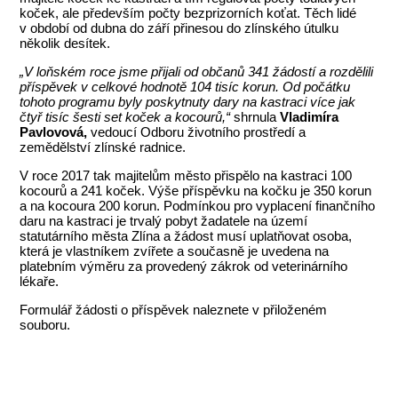
koček, ale především počty bezprizorních koťat. Těch lidé
v období od dubna do září přinesou do zlínského útulku
několik desítek.
„V loňském roce jsme přijali od občanů 341 žádostí a rozdělili
příspěvek v celkové hodnotě 104 tisíc korun. Od počátku
tohoto programu byly poskytnuty dary na kastraci více jak
čtyř tisíc šesti set koček a kocourů,“
shrnula
Vladimíra
Pavlovová,
vedoucí Odboru životního prostředí a
zemědělství zlínské radnice.
V roce 2017 tak majitelům město přispělo na kastraci 100
kocourů a 241 koček. Výše příspěvku na kočku je 350 korun
a na kocoura 200 korun. Podmínkou pro vyplacení finančního
daru na kastraci je trvalý pobyt žadatele na území
statutárního města Zlína a žádost musí uplatňovat osoba,
která je vlastníkem zvířete a současně je uvedena na
platebním výměru za provedený zákrok od veterinárního
lékaře.
Formulář žádosti o příspěvek naleznete v přiloženém
souboru.