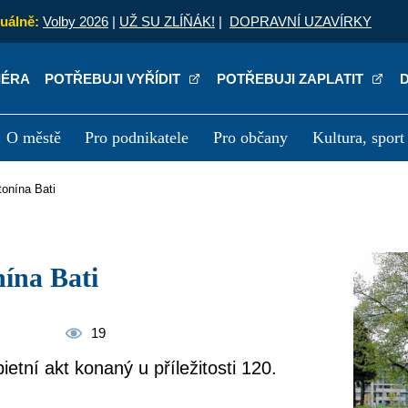
uálně:
Volby 2026
|
UŽ SU ZLÍŇÁK!
|
DOPRAVNÍ UZAVÍRKY
IÉRA
POTŘEBUJI VYŘÍDIT
POTŘEBUJI ZAPLATIT
O městě
Pro podnikatele
Pro občany
Kultura, sport
a
Kariéra
P
tonína Bati
nína Bati
19
ietní akt konaný u příležitosti 120.