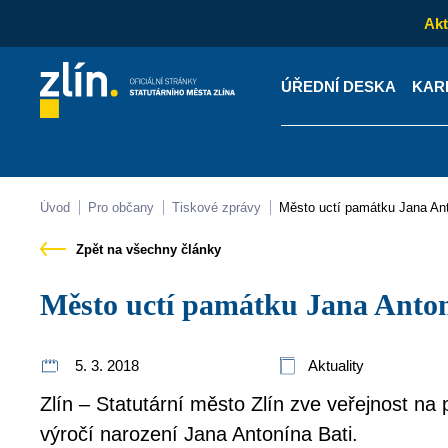
Akt
ÚŘEDNÍ DESKA
KAR
Kontakty
Úřední desk
Úvod
Pro občany
Tiskové zprávy
Město uctí památku Jana An
Zpět na všechny články
Město uctí památku Jana Anto
5. 3. 2018
Aktuality
Zlín – Statutární město Zlín zve veřejnost na p
výročí narození Jana Antonína Bati.