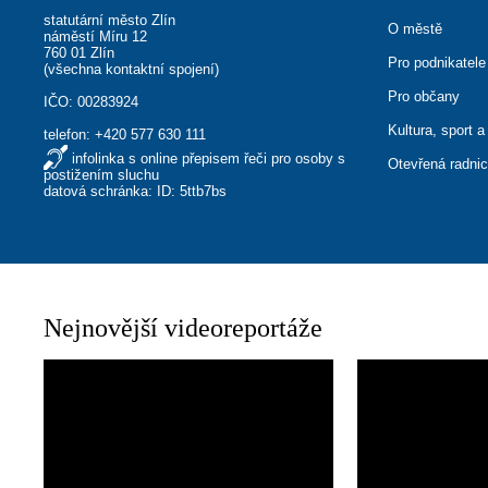
statutární město Zlín
O městě
náměstí Míru 12
760 01 Zlín
Pro podnikatele
(
všechna kontaktní spojení
)
Pro občany
IČO: 00283924
Kultura, sport a
telefon:
+420 577 630 111
infolinka s online přepisem řeči pro osoby s
Otevřená radni
postižením sluchu
datová schránka: ID: 5ttb7bs
Nejnovější videoreportáže