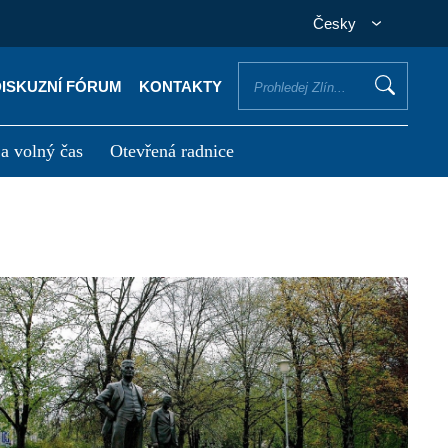
Česky
DISKUZNÍ FÓRUM
KONTAKTY
 a volný čas
Otevřená radnice
otřebuji vyřídit
Potřebuji zaplatit