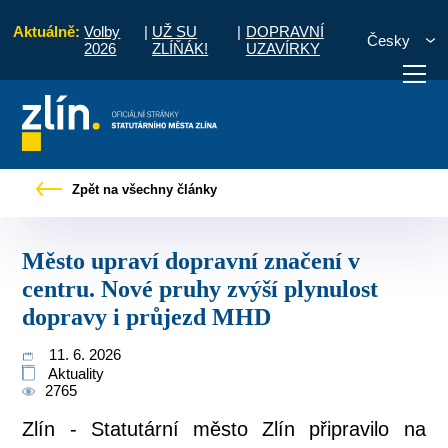
Aktuálně:
Volby
|
UŽ SU
|
DOPRAVNÍ
Česky
2026
ZLÍŇÁK!
UZAVÍRKY
vní značení v centru. Nové pruhy zvýší plynulost dopravy i průjezd MHD
Zpět na všechny články
otřebuji vyřídit
Potřebuji zaplatit
Diskuzní fór
Město upraví dopravní značení v
centru. Nové pruhy zvýší plynulost
dopravy i průjezd MHD
11. 6. 2026
Aktuality
2765
Zlín - Statutární město Zlín připravilo na