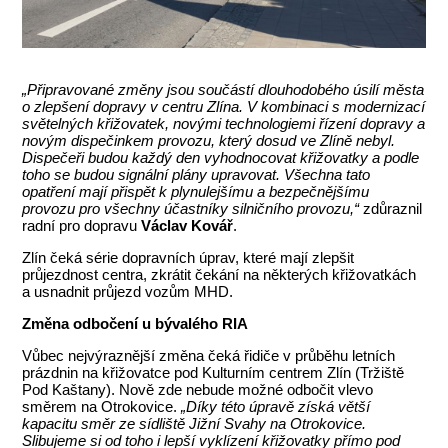
„Připravované změny jsou součástí dlouhodobého úsilí města
o zlepšení dopravy v centru Zlína. V kombinaci s modernizací
světelných křižovatek, novými technologiemi řízení dopravy a
novým dispečinkem provozu, který dosud ve Zlíně nebyl.
Dispečeři budou každý den vyhodnocovat křižovatky a podle
toho se budou signální plány upravovat. Všechna tato
opatření mají přispět k plynulejšímu a bezpečnějšímu
provozu pro všechny účastníky silničního provozu,“
zdůraznil
radní pro dopravu
Václav Kovář
.
Zlín čeká série dopravních úprav, které mají zlepšit
průjezdnost centra, zkrátit čekání na některých křižovatkách
a usnadnit průjezd vozům MHD.
Změna odbočení u bývalého RIA
Vůbec nejvýraznější změna čeká řidiče v průběhu letních
prázdnin na křižovatce pod Kulturním centrem Zlín (Tržiště
Pod Kaštany). Nově zde nebude možné odbočit vlevo
směrem na Otrokovice.
„Díky této úpravě získá větší
kapacitu směr ze sídliště Jižní Svahy na Otrokovice.
Slibujeme si od toho i lepší vyklízení křižovatky přímo pod