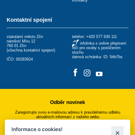
Kontakty
Kontaktní spojení
statutární město Zlín
telefon:
+420 577 630 111
náměstí Míru 12
infolinka s online přepisem
760 01 Zlín
řeči pro osoby s postižením
(
všechna kontaktní spojení
)
sluchu
datová schránka: ID: 5ttb7bs
IČO: 00283924
Odběr novinek
Zaregistrujte svou e-mailovou adresu k pravidelnému odběru
aktuálních informací z našeho webu
Informace o cookies!
Přihlásit se k odběru