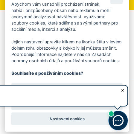
Abychom vám usnadnili procházení stránek,
nabídli přizpůsobený obsah nebo reklamu a mohli
anonymně analyzovat návštěvnost, využíváme
Aplikace Mobilní rozhlas
soubory cookies, které sdílíme se svými partnery pro
sociální média, inzerci a analýzu.
Chcete dostávat do svého mobilu či mailu upozornění na
blížící se nebezpečí, odstávky, poruchy a výpadky energií,
Jejich nastavení upravíte klikem na ikonku štítu v levém
ankety, pozvánky na kulturní a sportovní akce?
dolním rohu obrazovky a kdykoliv jej můžete změnit.
Více informací o aplikaci
Podrobnější informace najdete v našich Zásadách
ochrany osobních údajů a používání souborů cookies.
Souhlasíte s používáním cookies?
© 2026 Magistrát města Zlína
Prohlášení o používání cookies
Ano, souhlasím
všechna práva vyhrazena
Ochrana osobních údajů
Prohlášení o přístupnosti
Podněty k webovým stránkám
Kontakt:
webmaster@zlin.eu
Nesouhlasím
Nastavení cookies