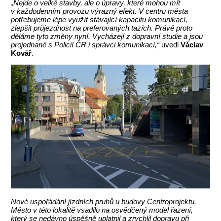
„Nejde o velké stavby, ale o úpravy, které mohou mít
v každodenním provozu výrazný efekt. V centru města
potřebujeme lépe využít stávající kapacitu komunikací,
zlepšit průjezdnost na preferovaných tazích. Právě proto
děláme tyto změny nyní. Vycházejí z dopravní studie a jsou
projednané s Policií ČR i správci komunikací,“
uvedl
Václav
Kovář
.
Nové uspořádání jízdních pruhů u budovy Centroprojektu.
Město v této lokalitě vsadilo na osvědčený model řazení,
který se nedávno úspěšně uplatnil a zrychlil dopravu při