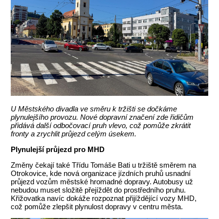
U Městského divadla ve směru k tržišti se dočkáme
plynulejšího provozu. Nové dopravní značení zde řidičům
přidává další odbočovací pruh vlevo, což pomůže zkrátit
fronty a zrychlit průjezd celým úsekem.
Plynulejší průjezd pro MHD
Změny čekají také Třídu Tomáše Bati u tržiště směrem na
Otrokovice, kde nová organizace jízdních pruhů usnadní
průjezd vozům městské hromadné dopravy. Autobusy už
nebudou muset složitě přejíždět do prostředního pruhu.
Křižovatka navíc dokáže rozpoznat přijíždějící vozy MHD,
což pomůže zlepšit plynulost dopravy v centru města.