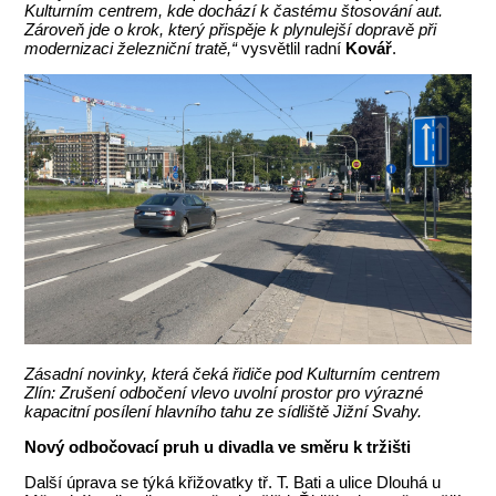
Kulturním centrem, kde dochází k častému štosování aut.
Zároveň jde o krok, který přispěje k plynulejší dopravě při
modernizaci železniční tratě,“
vysvětlil radní
Kovář
.
Zásadní novinky, která čeká řidiče pod Kulturním centrem
Zlín: Zrušení odbočení vlevo uvolní prostor pro výrazné
kapacitní posílení hlavního tahu ze sídliště Jižní Svahy.
Nový odbočovací pruh u divadla ve směru k tržišti
Další úprava se týká křižovatky tř. T. Bati a ulice Dlouhá u