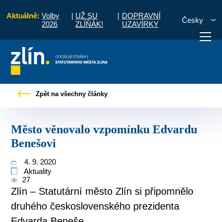
Aktuálně:
Volby
|
UŽ SU
|
DOPRAVNÍ
Česky
2026
ZLÍŇÁK!
UZAVÍRKY
any
Tiskové zprávy
Město věnovalo vzpomínku Edvardu Benešovi
Zpět na všechny články
otřebuji vyřídit
Potřebuji zaplatit
Diskuzní fór
Město věnovalo vzpomínku Edvardu
Benešovi
4. 9. 2020
Aktuality
27
Zlín – Statutární město Zlín si připomnělo
druhého československého prezidenta
Edvarda Beneše.