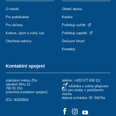
O městě
Úřední deska
Pro podnikatele
Kariéra
Pro občany
Potřebuji vyřídit
Kultura, sport a volný čas
Potřebuji zaplatit
Otevřená radnice
Diskuzní fórum
Kontakty
Kontaktní spojení
statutární město Zlín
telefon:
+420 577 630 111
náměstí Míru 12
infolinka s online přepisem
760 01 Zlín
řeči pro osoby s postižením
(
všechna kontaktní spojení
)
sluchu
datová schránka: ID: 5ttb7bs
IČO: 00283924