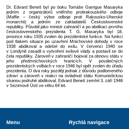
Dr. Edvard Beneš byl po boku Tomáše Garrigue Masaryka
jedním z organizátorů vnitřního protirakouského odboje
(Maffie – český výbor odboje proti Rakousko-Uherské
monarchii) a jedním ze zakladatelů Československé
republiky. Působil jako ministr zahraničí a po abdikaci prvního
československého prezidenta T. G. Masaryka byl 18.
prosince roku 1935 zvolen do prezidentské funkce. Na funkci
pod tlakem situace po uzavření Mnichovské dohody v roce
1938 abdikoval a odešel do exilu. V červenci 1940 se
v Londýně zasadil o vytvoření exilové vlády a postavil se do
čela republiky. Zároveň v zahraničí bojoval za obnovu státu v
jeho předmnichovských hranicích. V poválečných
prezidentských volbách v roce 1946 byl opět zvolen do úřadu
prezidenta. O dva roky později jednak z důvodu podlomeného
zdraví a zároveň v reakci na ovládnutí státu Komunistickou
stranou podruhé abdikoval. Edvard Beneš zemřel 3. září 1948
v Sezimově Ústí ve věku 64 let.
Menu
Rychlá navigace