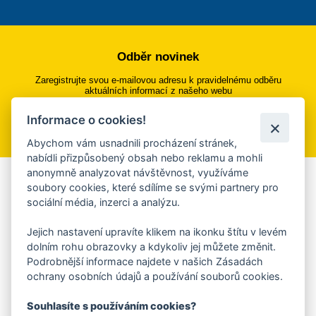
Odběr novinek
Zaregistrujte svou e-mailovou adresu k pravidelnému odběru
aktuálních informací z našeho webu
Informace o cookies!
Přihlásit se k odběru
Abychom vám usnadnili procházení stránek,
nabídli přizpůsobený obsah nebo reklamu a mohli
anonymně analyzovat návštěvnost, využíváme
Aplikace Mobilní rozhlas
soubory cookies, které sdílíme se svými partnery pro
sociální média, inzerci a analýzu.
Chcete dostávat do svého mobilu či mailu upozornění na
blížící se nebezpečí, odstávky, poruchy a výpadky energií,
Jejich nastavení upravíte klikem na ikonku štítu v levém
ankety, pozvánky na kulturní a sportovní akce?
dolním rohu obrazovky a kdykoliv jej můžete změnit.
Více informací o aplikaci
Podrobnější informace najdete v našich Zásadách
ochrany osobních údajů a používání souborů cookies.
Souhlasíte s používáním cookies?