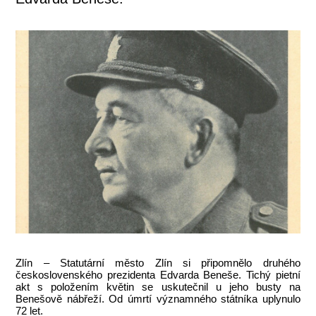
Zlín – Statutární město Zlín si připomnělo druhého
československého prezidenta Edvarda Beneše. Tichý pietní
akt s položením květin se uskutečnil u jeho busty na
Benešově nábřeží. Od úmrtí významného státníka uplynulo
72 let.