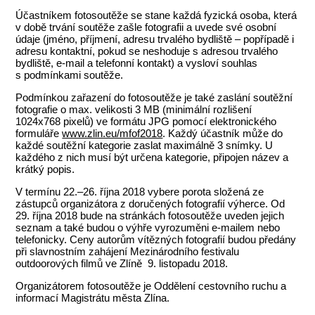
Účastníkem fotosoutěže se stane každá fyzická osoba, která
v době trvání soutěže zašle fotografii a uvede své osobní
údaje (jméno, příjmení, adresu trvalého bydliště – popřípadě i
adresu kontaktní, pokud se neshoduje s adresou trvalého
bydliště, e-mail a telefonní kontakt) a vysloví souhlas
s podmínkami soutěže.
Podmínkou zařazení do fotosoutěže je také zaslání soutěžní
fotografie o max. velikosti 3 MB (minimální rozlišení
1024x768 pixelů) ve formátu JPG pomocí elektronického
formuláře
www.zlin.eu/mfof2018
. Každý účastník může do
každé soutěžní kategorie zaslat maximálně 3 snímky. U
každého z nich musí být určena kategorie, připojen název a
krátký popis.
V termínu 22.–26. října 2018 vybere porota složená ze
zástupců organizátora z doručených fotografií výherce. Od
29. října 2018 bude na stránkách fotosoutěže uveden jejich
seznam a také budou o výhře vyrozuměni e-mailem nebo
telefonicky. Ceny autorům vítězných fotografií budou předány
při slavnostním zahájení Mezinárodního festivalu
outdoorových filmů ve Zlíně 9. listopadu 2018.
Organizátorem fotosoutěže je Oddělení cestovního ruchu a
informací Magistrátu města Zlína.