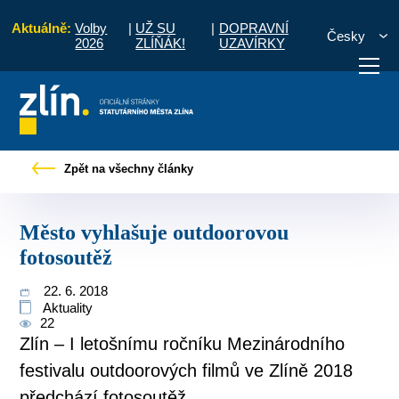
Aktuálně:
Volby
|
UŽ SU
|
DOPRAVNÍ
Česky
2026
ZLÍŇÁK!
UZAVÍRKY
Pro občany
Tiskové zprávy
Město vyhlašuje outdoorovou fotosoutěž
Zpět na všechny články
otřebuji vyřídit
Potřebuji zaplatit
Diskuzní fór
Město vyhlašuje outdoorovou
fotosoutěž
22. 6. 2018
Aktuality
22
Zlín – I letošnímu ročníku Mezinárodního
festivalu outdoorových filmů ve Zlíně 2018
předchází fotosoutěž.