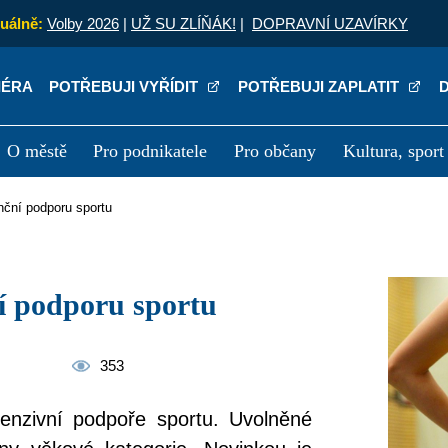
uálně:
Volby 2026
|
UŽ SU ZLÍŇÁK!
|
DOPRAVNÍ UZAVÍRKY
IÉRA
POTŘEBUJI VYŘÍDIT
POTŘEBUJI ZAPLATIT
O městě
Pro podnikatele
Pro občany
Kultura, sport
a
Kariéra
P
anční podporu sportu
ní podporu sportu
353
tenzivní podpoře sportu. Uvolněné