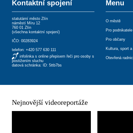
Kontaktní spojení
Menu
statutární město Zlín
O městě
náměstí Míru 12
760 01 Zlín
Pro podnikatele
(
všechna kontaktní spojení
)
Pro občany
IČO: 00283924
Kultura, sport a
telefon:
+420 577 630 111
infolinka s online přepisem řeči pro osoby s
Otevřená radni
postižením sluchu
datová schránka: ID: 5ttb7bs
Nejnovější videoreportáže