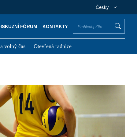
Česky
DISKUZNÍ FÓRUM
KONTAKTY
 a volný čas
Otevřená radnice
otřebuji vyřídit
Potřebuji zaplatit