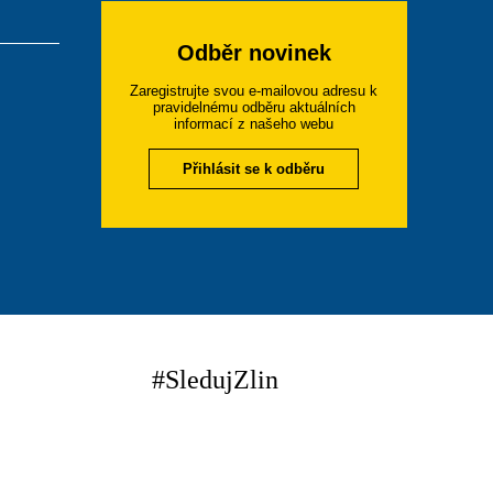
Odběr novinek
Zaregistrujte svou e-mailovou adresu k
pravidelnému odběru aktuálních
informací z našeho webu
Přihlásit se k odběru
#SledujZlin