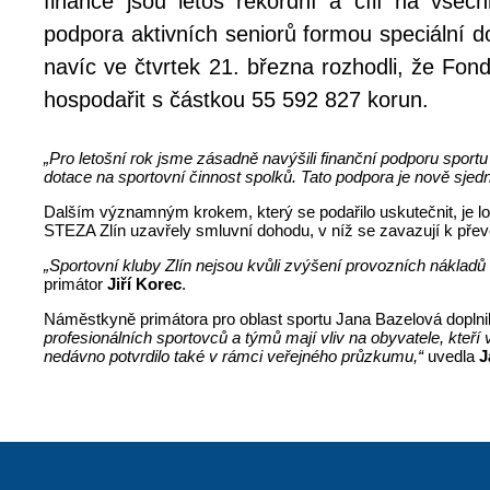
finance jsou letos rekordní a cílí na všec
podpora aktivních seniorů formou speciální d
navíc ve čtvrtek 21. března rozhodli, že Fon
hospodařit s částkou 55 592 827 korun.
„Pro letošní rok jsme zásadně navýšili finanční podporu sportu
dotace na sportovní činnost spolků. Tato podpora je nově sjedn
Dalším významným krokem, který se podařilo uskutečnit, je lo
STEZA Zlín uzavřely smluvní dohodu, v níž se zavazují k převe
„Sportovní kluby Zlín nejsou kvůli zvýšení provozních nákladů 
primátor
Jiří Korec
.
Náměstkyně primátora pro oblast sportu Jana Bazelová doplni
profesionálních sportovců a týmů mají vliv na obyvatele, kteří
nedávno potvrdilo také v rámci veřejného průzkumu,“
uvedla
J