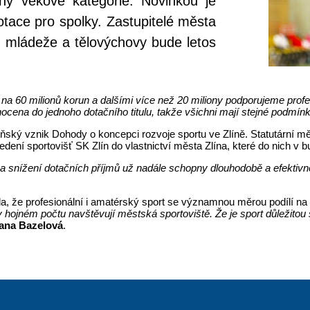
hny věkové kategorie. Novinkou je
otace pro spolky. Zastupitelé města
d mládeže a tělovýchovy bude letos
 na 60 milionů korun a dalšími více než 20 miliony podporujeme profes
ocena do jednoho dotačního titulu, takže všichni mají stejné podmínk
ňský vznik Dohody o koncepci rozvoje sportu ve Zlíně. Statutární mě
dení sportovišť SK Zlín do vlastnictví města Zlína, které do nich v 
a snížení dotačních příjmů už nadále schopny dlouhodobě a efektivně 
la, že profesionální i amatérský sport se významnou měrou podílí n
 v hojném počtu navštěvují městská sportoviště. Že je sport důležitou
ana Bazelová
.