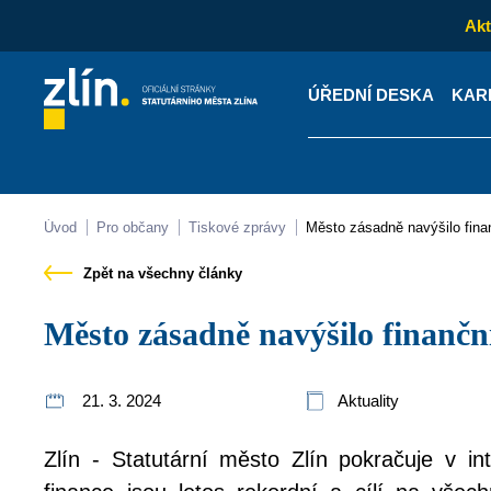
Akt
ÚŘEDNÍ DESKA
KAR
Kontakty
Úřední desk
Úvod
Pro občany
Tiskové zprávy
Město zásadně navýšilo fin
Zpět na všechny články
Město zásadně navýšilo finanč
21. 3. 2024
Aktuality
Zlín - Statutární město Zlín pokračuje v in