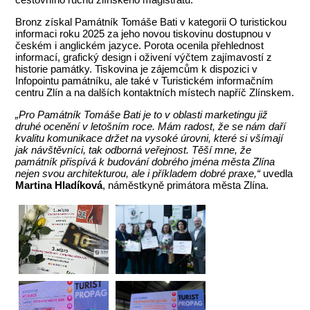
Bronz získal Památník Tomáše Bati v kategorii O turistickou
informaci roku 2025 za jeho novou tiskovinu dostupnou v
českém i anglickém jazyce. Porota ocenila přehlednost
informací, grafický design i oživení výčtem zajímavostí z
historie památky. Tiskovina je zájemcům k dispozici v
Infopointu památníku, ale také v Turistickém informačním
centru Zlín a na dalších kontaktních místech napříč Zlínskem.
„Pro Památník Tomáše Bati je to v oblasti marketingu již
druhé ocenění v letošním roce. Mám radost, že se nám daří
kvalitu komunikace držet na vysoké úrovni, které si všímají
jak návštěvníci, tak odborná veřejnost. Těší mne, že
památník přispívá k budování dobrého jména města Zlína
nejen svou architekturou, ale i příkladem dobré praxe,“
uvedla
Martina Hladíková
, náměstkyně primátora města Zlína.