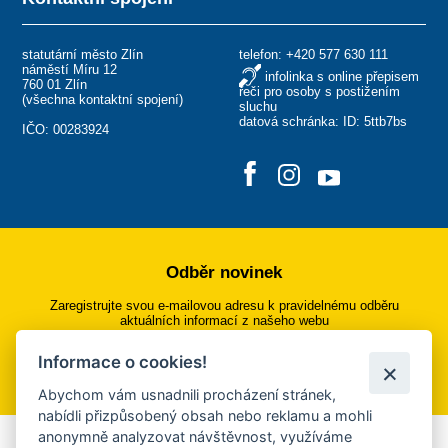
statutární město Zlín
telefon:
+420 577 630 111
náměstí Míru 12
infolinka s online přepisem
760 01 Zlín
řeči pro osoby s postižením
(
všechna kontaktní spojení
)
sluchu
datová schránka: ID: 5ttb7bs
IČO: 00283924
Odběr novinek
Zaregistrujte svou e-mailovou adresu k pravidelnému odběru
aktuálních informací z našeho webu
Informace o cookies!
Přihlásit se k odběru
Abychom vám usnadnili procházení stránek,
nabídli přizpůsobený obsah nebo reklamu a mohli
anonymně analyzovat návštěvnost, využíváme