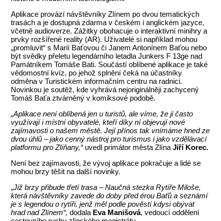
Aplikace provází návštěvníky Zlínem po dvou tematických
trasách a je dostupná zdarma v českém i anglickém jazyce,
včetně audioverze. Zážitky obohacuje o interaktivní minihry a
prvky rozšířené reality (AR). Uživatelé si například mohou
„promluvit“ s Marií Baťovou či Janem Antonínem Baťou nebo
být svědky přeletu legendárního letadla Junkers F 13ge nad
Památníkem Tomáše Bati. Součástí oblíbené aplikace je také
vědomostní kvíz, po jehož splnění čeká na účastníky
odměna v Turistickém informačním centru na radnici.
Novinkou je soutěž, kde vyhrává nejoriginálněji zachycený
Tomáš Baťa ztvárněný v komiksové podobě.
„Aplikace není oblíbená jen u turistů, ale víme, že ji často
využívají i místní obyvatelé, kteří díky ní objevují nové
zajímavosti o našem městě. Její přínos tak vnímáme hned ze
dvou úhlů – jako cenný nástroj pro turismus i jako vzdělávací
platformu pro Zlíňany,“
uvedl primátor města Zlína
Jiří Korec.
Není bez zajímavosti, že vývoj aplikace pokračuje a lidé se
mohou brzy těšit na další novinky.
„
Již brzy přibude třetí trasa – Naučná stezka Rytíře Miloše,
která návštěvníky zavede do doby před érou Baťů a seznámí
je s legendou o rytíři, jenž měl podle pověstí kdysi obývat
hrad nad Zlínem“,
dodala
Eva Manišová
, vedoucí oddělení
cestovního ruchu zlínského magistrátu.