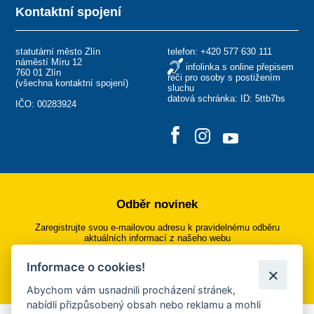
Kontaktní spojení
statutární město Zlín
telefon:
+420 577 630 111
náměstí Míru 12
infolinka s online přepisem
760 01 Zlín
řeči pro osoby s postižením
(
všechna kontaktní spojení
)
sluchu
datová schránka: ID: 5ttb7bs
IČO: 00283924
Odběr novinek
Zaregistrujte svou e-mailovou adresu k pravidelnému odběru
aktuálních informací z našeho webu
Informace o cookies!
Přihlásit se k odběru
Abychom vám usnadnili procházení stránek,
nabídli přizpůsobený obsah nebo reklamu a mohli