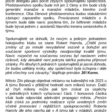
počet delegátů jako počet zbylých spolumajitelů společnosti.
Představenstvo spolku bude mít jen 2 členy a tím bude vždy
generální manažer a manažer mládeže, kterého zvolí
konference. Oba členové představenstva budou statutárními
zástupci zapsaného spolku. Provázanost mládeže s A
týmem bude dále navíc posílena tím, že šéftrenér mládeže
bude bývat jedním z asistentů hlavního trenéra seniorského A
týmu.
Spolumajitelé se dohodli, že novým a jediným jednatelem
hokejového klubu se stane Robert Hamrla.
„Chtěli jsme
změny už po minulé nevydařené sezoně a bohužel ani
současné sportovní výsledky neodpovídají kvalitě týmu.
Navíc rozpočet na současnou sezonu byl nastaven velmi
rizikově, kdy aktuálně není pokryta takřka polovina příjmové
stránky. Po dlouhých jednáních spolumajitelů je jasná dohoda,
že budou udělány kroky, aby společnost byla schopna i dále
plnit všechny své závazky,“
doplňuje primátor
Jiří Korec
.
Město Zlín plánuje objednat reklamu na kalendářní rok 2023 u
A týmu Beranů v přibližné hodnotě osm milionů korun. Další
až čtyři miliony může pak tým získat za úspěchy
v jednotlivých kolech vyřazovací části. I bonusová částka
však bude odpovídat adekvátní propagaci města.
„Peníze
klub získá za podmínky realizace výše uvedených změn
včetně jmenování i nejbližších spolupracovníků Roberta
Hamrly dle jeho návrhu jak v A týmu tak v mládeži, protože