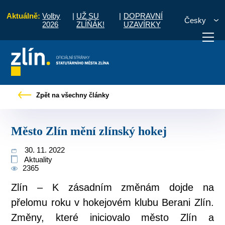
Aktuálně:
Volby
|
UŽ SU
|
DOPRAVNÍ
Česky
2026
ZLÍŇÁK!
UZAVÍRKY
Úvod
Pro občany
Tiskové zprávy
Město Zlín mění zlínský hokej
Zpět na všechny články
otřebuji vyřídit
Potřebuji zaplatit
Diskuzní fór
Město Zlín mění zlínský hokej
30. 11. 2022
Aktuality
2365
Zlín – K zásadním změnám dojde na
přelomu roku v hokejovém klubu Berani Zlín.
Změny, které iniciovalo město Zlín a