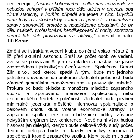
cen energií.
„Zástupci hokejového spolku nás upozornili, že
nebudou schopni v příštím roce dále udržet v provozu oba
zimní stadiony, v horším případě ani jeden z nich. Urychlili
jsme tedy náš dlouhodobý záměr na převzetí a optimalizaci
správy sportovišť, protože si nedokážeme představit, že by
děti, mládež, profesionální, hendikepovaní či hobby sportovci
neměli kde dále provozovat své aktivity,“
upřesnil primátor
Jiří Korec
.
Změní se i struktura vedení klubu, po němž volalo město Zlín
již před aktuální sezonou. Sníží se počet osob ve vedení,
zvětší se provázání A týmu s mládeží a nastaví se jasné
zodpovědnosti jednotlivých členů vedení. Společnost Berani
Zlín s.r.o., pod kterou spadá A tým, bude mít jednoho
jednatele s dvoučlennou prokurou. Jednatel společnosti bude
zároveň generálním manažerem spolku provozující mládež.
Prokura se bude skládat z manažera mládeže zapsaného
spolku a sportovního manažera společnosti, nebo
ekonomického ředitele společnosti. Jednatel bude povinen
minimálně jedenkrát měsíčně informovat spolumajitele o
celkovém chodu klubu včetně ekonomické stránky. U
zapsaného spolku, jenž řídí mládežnické oddíly, zůstane
nejvyšším orgánem tzv. konference. Nově na ní však budou
hlasovat jen delegáti, kterých bude celkově vždy sudý počet.
Jednoho delegáta bude mít každý jednotlivý spolumajitel
společnosti kromě zapsaného spolku, který bude mít stejný