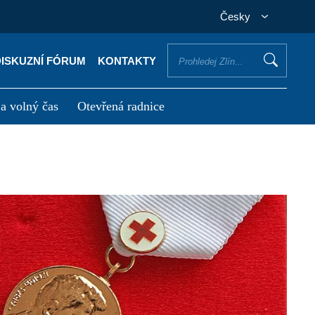
Česky
DISKUZNÍ FÓRUM
KONTAKTY
 a volný čas
Otevřená radnice
otřebuji vyřídit
Potřebuji zaplatit