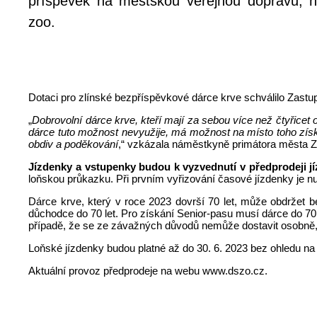
příspěvek na městskou veřejnou dopravu, 
zoo.
Dotaci pro zlínské bezpříspěvkové dárce krve schválilo Zastu
„
Dobrovolní dárce krve, kteří mají za sebou více než čtyřicet
dárce tuto možnost nevyužije, má možnost na místo toho získ
obdiv a poděkování
,“ vzkázala náměstkyně primátora města Z
Jízdenky a vstupenky budou k vyzvednutí v předprodeji jí
loňskou průkazku. Při prvním vyřizování časové jízdenky je nutn
Dárce krve, který v roce 2023 dovrší 70 let, může obdržet be
důchodce do 70 let. Pro získání Senior-pasu musí dárce do 70 
případě, že se ze závažných důvodů nemůže dostavit osobně, 
Loňské jízdenky budou platné až do 30. 6. 2023 bez ohledu na 
Aktuální provoz předprodeje na webu www.dszo.cz.