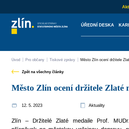
Akt
ÚŘEDNÍ DESKA
KAR
Kontakty
Úřední desk
Úvod
Pro občany
Tiskové zprávy
Město Zlín ocení držitele Z
Zpět na všechny články
Město Zlín ocení držitele Zlat
12. 5. 2023
Aktuality
Zlín – Držitelé Zlaté medaile Prof. MUD