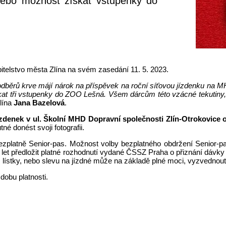
nebo možnost získat vstupenky do
pitelstvo města Zlína na svém zasedání 11. 5. 2023.
 odběrů krve májí nárok na příspěvek na roční síťovou jízdenku na M
at tři vstupenky do ZOO Lešná. Všem dárcům této vzácné tekutiny, k
lína
Jana Bazelová
.
zdenek v ul. Školní MHD Dopravní společnosti Zlín-Otrokovice od
é donést svoji fotografii.
zplatně Senior-pas. Možnost volby bezplatného obdržení Senior-pasu
let předložit platné rozhodnutí vydané ČSSZ Praha o přiznání dávky 
lístky, nebo slevu na jízdné může na základě plné moci, vyzvednou
dobu platnosti.