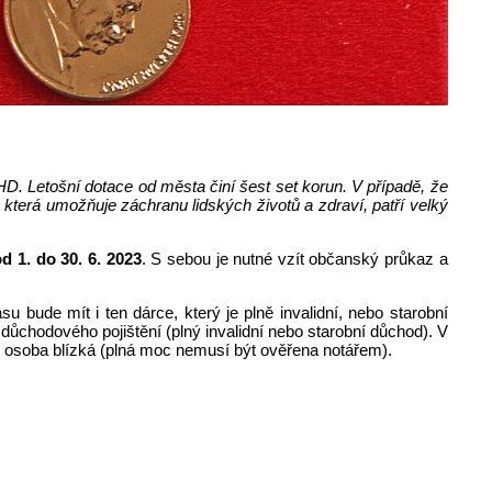
HD. Letošní dotace od města činí šest set korun. V případě, že
terá umožňuje záchranu lidských životů a zdraví, patří velký
 1. do 30. 6. 2023
. S sebou je nutné vzít občanský průkaz a
 bude mít i ten dárce, který je plně invalidní, nebo starobní
důchodového pojištění (plný invalidní nebo starobní důchod). V
t osoba blízká (plná moc nemusí být ověřena notářem).