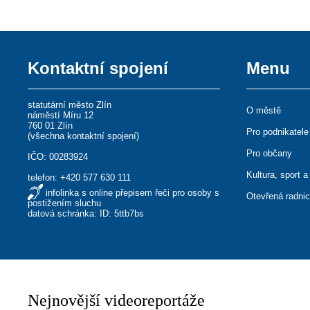
Kontaktní spojení
Menu
statutární město Zlín
O městě
náměstí Míru 12
760 01 Zlín
Pro podnikatele
(
všechna kontaktní spojení
)
Pro občany
IČO: 00283924
Kultura, sport a
telefon:
+420 577 630 111
infolinka s online přepisem řeči pro osoby s
Otevřená radni
postižením sluchu
datová schránka: ID: 5ttb7bs
Nejnovější videoreportáže