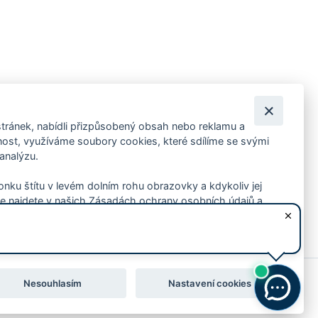
tránek, nabídli přizpůsobený obsah nebo reklamu a
 ankety, pozvánky na kulturní a sportovní akce?
st, využíváme soubory cookies, které sdílíme se svými
 analýzu.
konku štítu v levém dolním rohu obrazovky a kdykoliv jej
e najdete v našich Zásadách ochrany osobních údajů a
Nesouhlasím
Nastavení cookies