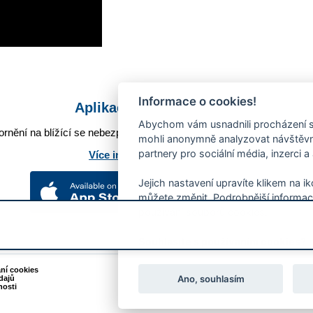
Informace o cookies!
Aplikace Mobilní rozhlas
Abychom vám usnadnili procházení s
rnění na blížící se nebezpečí, odstávky, poruchy a výpadky energií,
mohli anonymně analyzovat návštěvno
partnery pro sociální média, inzerci a
Více informací o aplikaci
Jejich nastavení upravíte klikem na i
můžete změnit. Podrobnější informac
používání souborů cookies.
Souhlasíte s používáním cookies?
ání cookies
Podněty k webovým stránkám
Ano, souhlasím
dajů
Kontakt:
webmaster@zlin.eu
nosti