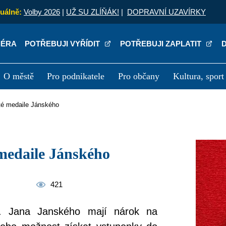
uálně:
Volby 2026
|
UŽ SU ZLÍŇÁK!
|
DOPRAVNÍ UZAVÍRKY
IÉRA
POTŘEBUJI VYŘÍDIT
POTŘEBUJI ZAPLATIT
O městě
Pro podnikatele
Pro občany
Kultura, sport
a
Kariéra
P
laté medaile Jánského
é medaile Jánského
421
r. Jana Janského mají nárok na