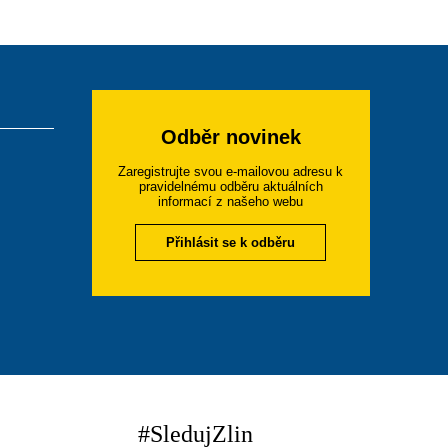
Odběr novinek
Zaregistrujte svou e-mailovou adresu k
pravidelnému odběru aktuálních
informací z našeho webu
Přihlásit se k odběru
#SledujZlin