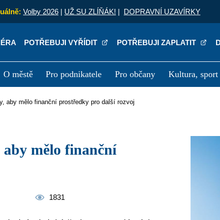
uálně:
Volby 2026
|
UŽ SU ZLÍŇÁK!
|
DOPRAVNÍ UZAVÍRKY
IÉRA
POTŘEBUJI VYŘÍDIT
POTŘEBUJI ZAPLATIT
O městě
Pro podnikatele
Pro občany
Kultura, sport
a
Kariéra
P
my, aby mělo finanční prostředky pro další rozvoj
1831