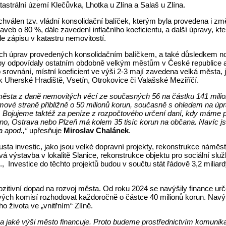
atastrální území Klečůvka, Lhotka u Zlína a Salaš u Zlína.
válen tzv. vládní konsolidační balíček, kterým byla provedena i zm
 o 80 %, dále zavedení inflačního koeficientu, a další úpravy, kter
e zápisu v katastru nemovitostí.
h úprav provedených konsolidačním balíčkem, a také důsledkem nov
, aby odpovídaly ostatním obdobně velkým městům v České republice
 srovnání, místní koeficient ve výši 2-3 mají zavedena velká města,
k Uherské Hradiště, Vsetín, Otrokovice či Valašské Meziříčí.
 města z daně nemovitých věcí ze současných 56 na částku 141 milion
jmové straně přibližně o 50 milionů korun, současně s ohledem na ú
ě. Bojujeme taktéž za peníze z rozpočtového určení daní, kdy máme p
 Brno, Ostrava nebo Plzeň má kolem 35 tisíc korun na občana. Navíc
a apod.,“
upřesňuje
Miroslav Chalánek
.
sta investic, jako jsou velké dopravní projekty, rekonstrukce náměs
á výstavba v lokalitě Slanice, rekonstrukce objektu pro sociální sl
, Investice do těchto projektů budou v součtu stát řádově 3,2 miliard
itivní dopad na rozvoj města. Od roku 2024 se navýšily finance urče
vých komisí rozhodovat každoročně o částce 40 milionů korun. Navýši
 života ve „vnitřním“ Zlíně.
a jaké výši město financuje. Proto budeme prostřednictvím komunika