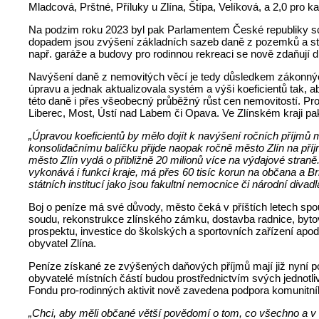
Mladcová, Prštné, Příluky u Zlína, Štípa, Velíková, a 2,0 pro k
Na podzim roku 2023 byl pak Parlamentem České republiky sch
dopadem jsou zvýšení základních sazeb daně z pozemků a staveb
např. garáže a budovy pro rodinnou rekreaci se nově zdaňují dl
Navýšení daně z nemovitých věcí je tedy důsledkem zákonnýc
úpravu a jednak aktualizovala systém a výši koeficientů tak
této daně i přes všeobecný průběžný růst cen nemovitostí. Pro
Liberec, Most, Ústí nad Labem či Opava. Ve Zlínském kraji pa
„Úpravou koeficientů by mělo dojít k navýšení ročních příjmů
konsolidačnímu balíčku přijde naopak ročně město Zlín na pří
město Zlín vydá o přibližně 20 milionů více na výdajové stran
vykonává i funkci kraje, má přes 60 tisíc korun na občana a
státních institucí jako jsou fakultní nemocnice či národní divadl
Boj o peníze má své důvody, město čeká v příštích letech spou
soudu, rekonstrukce zlínského zámku, dostavba radnice, bytov
prospektu, investice do školských a sportovních zařízení apod.
obyvatel Zlína.
Peníze získané ze zvýšených daňových příjmů mají již nyní poz
obyvatelé místních částí budou prostřednictvím svých jednotli
Fondu pro-rodinných aktivit nově zavedena podpora komunitního
„Chci, aby měli občané větší povědomí o tom, co všechno a v 