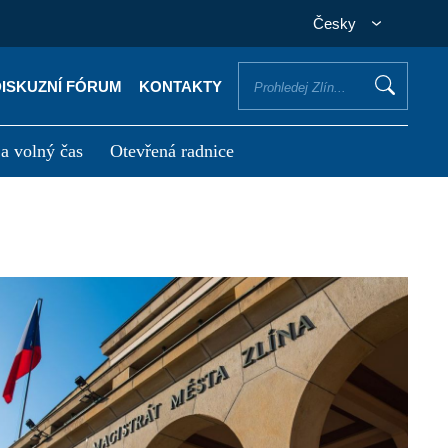
Česky
DISKUZNÍ FÓRUM
KONTAKTY
 a volný čas
Otevřená radnice
otřebuji vyřídit
Potřebuji zaplatit