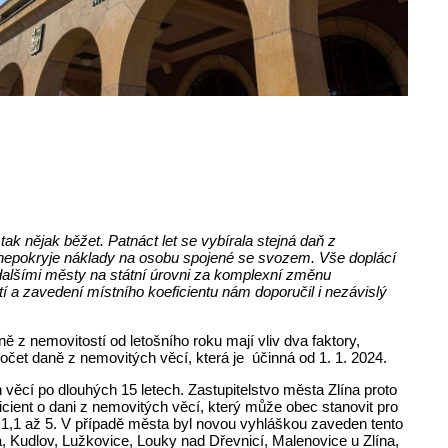
k nějak běžet. Patnáct let se vybírala stejná daň z
 nepokryje náklady na osobu spojené se svozem. Vše doplácí
dalšími městy na státní úrovni za komplexní změnu
tí a zavedení místního koeficientu nám doporučil i nezávislý
 z nemovitostí od letošního roku mají vliv dva faktory,
čet daně z nemovitých věcí, která je účinná od 1. 1. 2024.
 věcí po dlouhých 15 letech. Zastupitelstvo města Zlína proto
icient o dani z nemovitých věcí, který může obec stanovit pro
 1,1 až 5. V případě města byl novou vyhláškou zaveden tento
ína, Kudlov, Lužkovice, Louky nad Dřevnicí, Malenovice u Zlína,