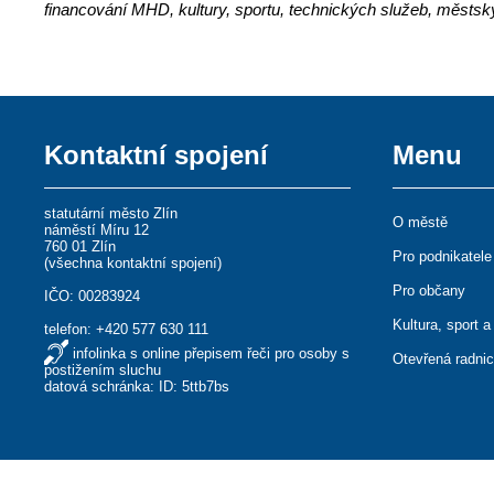
financování MHD, kultury, sportu, technických služeb, městs
Kontaktní spojení
Menu
statutární město Zlín
O městě
náměstí Míru 12
760 01 Zlín
Pro podnikatele
(
všechna kontaktní spojení
)
Pro občany
IČO: 00283924
Kultura, sport a
telefon:
+420 577 630 111
infolinka s online přepisem řeči pro osoby s
Otevřená radni
postižením sluchu
datová schránka: ID: 5ttb7bs