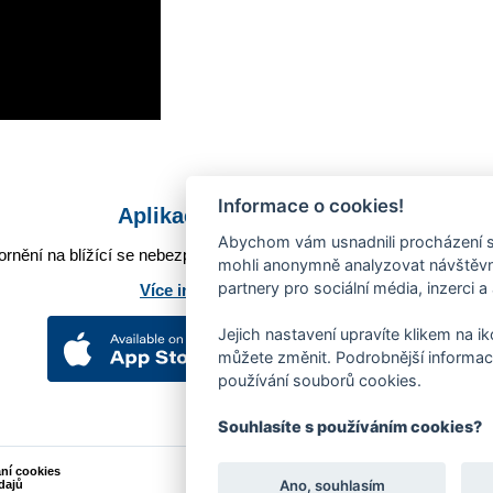
Informace o cookies!
Aplikace Mobilní rozhlas
Abychom vám usnadnili procházení s
rnění na blížící se nebezpečí, odstávky, poruchy a výpadky energií,
mohli anonymně analyzovat návštěvno
partnery pro sociální média, inzerci a
Více informací o aplikaci
Jejich nastavení upravíte klikem na i
můžete změnit. Podrobnější informac
používání souborů cookies.
Souhlasíte s používáním cookies?
ání cookies
Podněty k webovým stránkám
Ano, souhlasím
dajů
Kontakt:
webmaster@zlin.eu