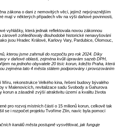
ěna zákona o dani z nemovitých věcí, jejímž nejvýraznějším
é mají v některých případech vliv na výši daňové povinnosti,
é vyhlášky, která jednak reflektovala novou zákonnou
 a zároveň zohledňovaly dlouhodobé historické nenavyšování
 jako jsou Hradec Králové, Karlovy Vary, Pardubice, Olomouc,
ů, kterou jsme zahrnuli do rozpočtu pro rok 2024. Díky
pravy v daňové oblasti, zejména kvůli úpravám sazeb DPH,
říjem na jednoho obyvatele 20 tisíc korun, kdežto Praha, která
 jsou zejména tato 4 města státem podporovány i provozováním
tí Míru, rekonstrukce Velkého kina, řešení budovy bývalého
užby v Malenovicích, revitalizace sadu Svobody a Gahurova
y korun a zásadně zvýší atraktivitu území a kvalitu života
né pro rozvoj místních částí o 15 milionů korun, celkově tak
l se i rozpočet projektu Tvoříme Zlín, navíc byla pomocí
čních kanálů města postupně vysvětlovat, jak funguje