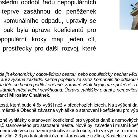
poslední období řadu nepopulárních
o teprve zasáhnou do peněženek
z komunálního odpadu, upravily se
pak byla úprava koeficientů pro
opulární kroky mají jeden cíl,
 prostředky pro další rozvoj, které
a jít ekonomicky odpovědnou cestou, nebo populisticky nechat věci ta
D, ani zvýšená základní sazba poplatku za svoz komunálního odpadu
Na této se budou podílet občané, zároveň však bojujeme společně s 
tatutárních měst velmi nevýhodná. Úpravu vyhlášky o dani z nemovitos
nancí
Miroslav Chalánek
.
sti, která bude 4-5x vyšší než v předchozích letech. Na zvýšení daně
a městská Obecně závazná vyhláška o stanovení koeficientů pro výpo
vazné vyhlášky o stanovení koeficientů pro výpočet daně z nemovitých
,5 stanoveného pro statutární města. Nově byl zaveden i místní koef
movité věci na území jednotlivé části obce, a to ve výši v rozmezí
mí Zlín, 2,3 pro katastrální území Jaroslavice u Zlína, Kostelec u Zl