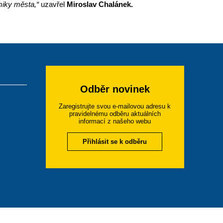
miky města,“
uzavřel
Miroslav Chalánek.
Odběr novinek
Zaregistrujte svou e-mailovou adresu k
pravidelnému odběru aktuálních
informací z našeho webu
Přihlásit se k odběru