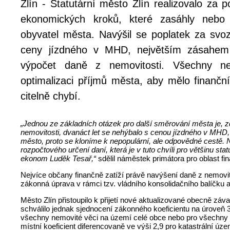
Zlín - Statutární město Zlín realizovalo za 
ekonomických kroků, které zasáhly neb
obyvatel města. Navýšil se poplatek za svo
ceny jízdného v MHD, největším zásahem 
výpočet daně z nemovitosti. Všechny nep
optimalizaci příjmů města, aby mělo finanční
citelně chybí.
„Jednou ze základních otázek pro další směrování města je, zd
nemovitosti, dvanáct let se nehýbalo s cenou jízdného v MH
město, proto se kloníme k nepopulární, ale odpovědné cestě. 
rozpočtového určení daní, která je v tuto chvíli pro většinu s
ekonom Luděk Tesař,“
sdělil náměstek primátora pro oblast fi
Nejvíce občany finančně zatíží právě navýšení daně z nemovito
zákonná úprava v rámci tzv. vládního konsolidačního balíčku 
Město Zlín přistoupilo k přijetí nové aktualizované obecně zá
schválilo jednak sjednocení zákonného koeficientu na úroveň 3
všechny nemovité věci na území celé obce nebo pro všechny ne
místní koeficient diferencovaně ve výši 2,9 pro katastrální úze