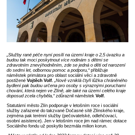
„Služby rané péče nyní posílí na území kraje o 2,5 úvazku a
budou tak moci poskytnout více rodinám s dětmi se
zdravotním znevýhodněním, zde se jedná o děti od narození
do sedmi let, odbornou pomoc a podporu,“
přibližuje
náměstek primátora pro oblast sociální věcí a zdravotně
postižené
Vojtěch Volf
.
„Nově vzniklá čtyři lůžka chráněného
bydlení pak budou určena pro osoby s výraznými poruchami
chování, která nejen ve Zlíně, ale také na území celého kraje
doposud zcela chyběla,“
zdůraznil náměstek
Volf
.
Statutární město Zlín podporuje v letošním roce i sociální
služby zařazené do takzvané Dočasné sítě Zlínského kraje,
zejména pak terénní služby (pečovatelské, odlehčovací,
osobní asistence). Jen v letošním roce jim nad rámec dotace
Sociálního fondu už poskytlo bezmála milion korun.