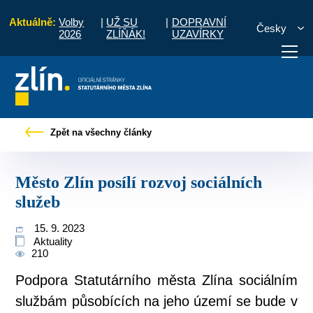
Aktuálně:
Volby
|
UŽ SU
|
DOPRAVNÍ
Česky
2026
ZLÍŇÁK!
UZAVÍRKY
o občany
Tiskové zprávy
Město Zlín posílí rozvoj sociálních služeb
Zpět na všechny články
otřebuji vyřídit
Potřebuji zaplatit
Diskuzní fór
Město Zlín posílí rozvoj sociálních
služeb
15. 9. 2023
Aktuality
210
Podpora Statutárního města Zlína sociálním
službám působících na jeho území se bude v