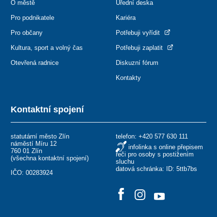
O městě
Úřední deska
Pro podnikatele
Kariéra
Pro občany
Potřebuji vyřídit
Kultura, sport a volný čas
Potřebuji zaplatit
Otevřená radnice
Diskuzní fórum
Kontakty
Kontaktní spojení
statutární město Zlín
telefon:
+420 577 630 111
náměstí Míru 12
infolinka s online přepisem
760 01 Zlín
řeči pro osoby s postižením
(
všechna kontaktní spojení
)
sluchu
datová schránka: ID: 5ttb7bs
IČO: 00283924