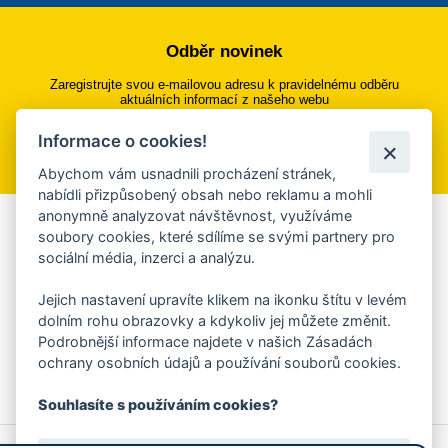
Odběr novinek
Zaregistrujte svou e-mailovou adresu k pravidelnému odběru
aktuálních informací z našeho webu
Informace o cookies!
Přihlásit se k odběru
Abychom vám usnadnili procházení stránek,
nabídli přizpůsobený obsah nebo reklamu a mohli
anonymně analyzovat návštěvnost, využíváme
Aplikace Mobilní rozhlas
soubory cookies, které sdílíme se svými partnery pro
sociální média, inzerci a analýzu.
Chcete dostávat do svého mobilu či mailu upozornění na
blížící se nebezpečí, odstávky, poruchy a výpadky energií,
Jejich nastavení upravíte klikem na ikonku štítu v levém
ankety, pozvánky na kulturní a sportovní akce?
dolním rohu obrazovky a kdykoliv jej můžete změnit.
Více informací o aplikaci
Podrobnější informace najdete v našich Zásadách
ochrany osobních údajů a používání souborů cookies.
Souhlasíte s používáním cookies?
© 2026 Magistrát města Zlína
Prohlášení o používání cookies