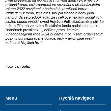
„Město vyplatilo od ledna 2023 formou dotací více než 20
milionů korun, což znamená ve srovnání s předcházejícím
rokem 2022 navýšení v hodnotě čtyř milionů korun.
Vzhledem k tomu, že i letos stoupla inflace a ceny jdou
nahoru, dá se předpokládat, že i celkové náklady sociálních
služeb budou vyšší,“
uvedl
Vojtěch Volf
. Současně ujistil, že
město Zlín má ve svém Sociálním fondu nadále dostatek
finančních prostředků.
„Věříme proto, že také
v nadcházejícím roce 2024 budeme moci všem organizacím
poskytnout nezkrácené dotace, tedy v jejich plné výši,“
zdůraznil
Vojtěch Volf
.
Foto: Jan Salač
Menu
Rychlá navigace