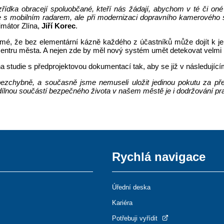
ídka obracejí spoluobčané, kteří nás žádají, abychom v té či oné
 s mobilním radarem, ale při modernizaci dopravního kamerového sy
imátor Zlína,
Jiří Korec
.
řejmé, že bez elementární kázně každého z účastníků může dojít k j
 centru města. A nejen zde by měl nový systém umět detekovat velmi 
a studie s předprojektovou dokumentací tak, aby se již v následujíc
ezchybně, a současně jsme nemuseli uložit jedinou pokutu za přek
ílnou součástí bezpečného života v našem městě je i dodržování prav
Rychlá navigace
Úřední deska
Kariéra
Potřebuji vyřídit