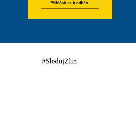
Přihlásit se k odběru
#SledujZlin