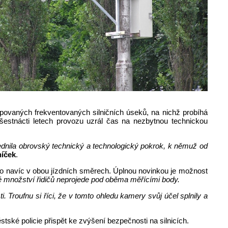
ipovaných frekventovaných silničních úseků, na nichž probíhá
šestnácti letech provozu uzrál čas na nezbytnou technickou
lednila obrovský technický a technologický pokrok, k němuž od
níček
.
to navíc v obou jízdních směrech. Úplnou novinkou je možnost
é množství řidičů neprojede pod oběma měřícími body.
 Troufnu si říci, že v tomto ohledu kamery svůj účel splnily a
tské policie přispět ke zvýšení bezpečnosti na silnicích.