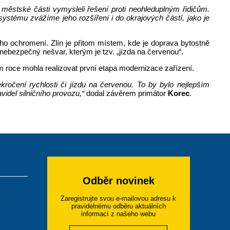
 městské části vymysleli řešení proti neohleduplným řidičům.
stému zvážíme jeho rozšíření i do okrajových částí, jako je
eho ochromení. Zlín je přitom místem, kde je doprava bytostně
nebezpečný nešvar, kterým je tzv. „jízda na červenou“.
ím roce mohla realizovat první etapa modernizace zařízení.
ročení rychlosti či jízdu na červenou. To by bylo nejlepším
idel silničního provozu,“
dodal závěrem primátor
Korec
.
Odběr novinek
Zaregistrujte svou e-mailovou adresu k
pravidelnému odběru aktuálních
informací z našeho webu