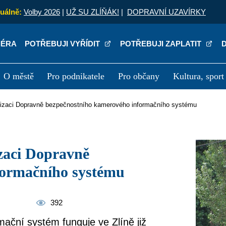
uálně:
Volby 2026
|
UŽ SU ZLÍŇÁK!
|
DOPRAVNÍ UZAVÍRKY
IÉRA
POTŘEBUJI VYŘÍDIT
POTŘEBUJI ZAPLATIT
O městě
Pro podnikatele
Pro občany
Kultura, sport
a
Kariéra
P
ernizaci Dopravně bezpečnostního kamerového informačního systému
formačního systému
392
ační systém funguje ve Zlíně již