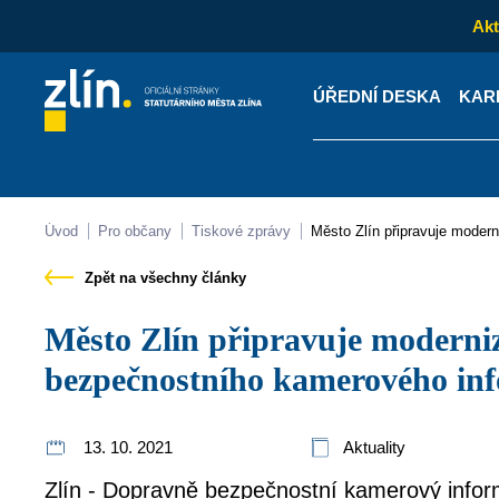
Akt
ÚŘEDNÍ DESKA
KAR
Kontakty
Úřední desk
Úvod
Pro občany
Tiskové zprávy
Město Zlín připravuje mod
Zpět na všechny články
Město Zlín připravuje modernizaci Dopravně
bezpečnostního kamerového in
13. 10. 2021
Aktuality
Zlín - Dopravně bezpečnostní kamerový inform