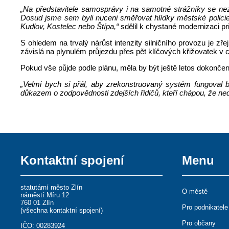
„Na představitele samosprávy i na samotné strážníky se nezř
Dosud jsme sem byli nuceni směřovat hlídky městské policie
Kudlov, Kostelec nebo Štípa,“
sdělil k chystané modernizaci pr
S ohledem na trvalý nárůst intenzity silničního provozu je z
závislá na plynulém průjezdu přes pět klíčových křižovatek v
Pokud vše půjde podle plánu, měla by být ještě letos dokončen
„Velmi bych si přál, aby zrekonstruovaný systém fungoval b
důkazem o zodpovědnosti zdejších řidičů, kteří chápou, že ned
Kontaktní spojení
Menu
statutární město Zlín
O městě
náměstí Míru 12
760 01 Zlín
Pro podnikatele
(
všechna kontaktní spojení
)
Pro občany
IČO: 00283924