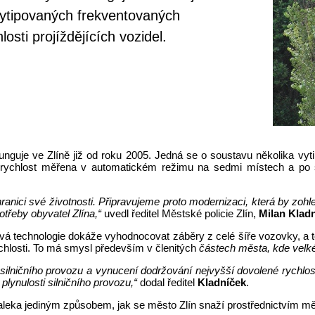
vytipovaných frekventovaných
osti projíždějících vozidel.
guje ve Zlíně již od roku 2005. Jedná se o soustavu několika vyt
je rychlost měřena v automatickém režimu na sedmi místech a po 
anici své životnosti. Připravujeme proto modernizaci, která by zoh
otřeby obyvatel Zlína,“
uvedl ředitel Městské policie Zlín,
Milan Klad
ová technologie dokáže vyhodnocovat záběry z celé šíře vozovky, a 
chlosti. To má smysl především v členitých
částech města, kde velk
ilničního provozu a vynucení dodržování nejvyšší dovolené rychlosti.
plynulosti silničního provozu,“
dodal ředitel
Kladníček
.
daleka jediným způsobem, jak se město Zlín snaží prostřednictvím měs