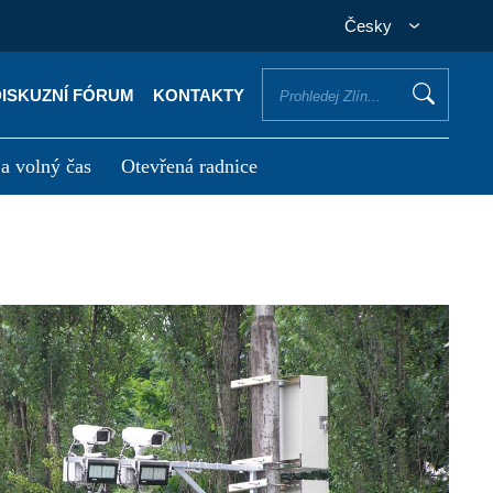
Česky
DISKUZNÍ FÓRUM
KONTAKTY
 a volný čas
Otevřená radnice
otřebuji vyřídit
Potřebuji zaplatit