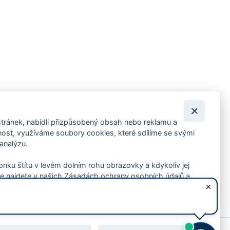
tránek, nabídli přizpůsobený obsah nebo reklamu a
 ankety, pozvánky na kulturní a sportovní akce?
st, využíváme soubory cookies, které sdílíme se svými
 analýzu.
konku štítu v levém dolním rohu obrazovky a kdykoliv jej
e najdete v našich Zásadách ochrany osobních údajů a