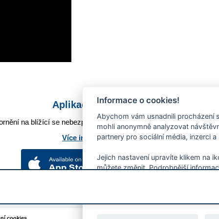
Informace o cookies!
Aplikace Mobilní rozhlas
Abychom vám usnadnili procházení s
rnění na blížící se nebezpečí, odstávky, poruchy a výpadky energií,
mohli anonymně analyzovat návštěvno
partnery pro sociální média, inzerci a
Více informací o aplikaci
Jejich nastavení upravíte klikem na i
můžete změnit. Podrobnější informac
používání souborů cookies.
Souhlasíte s používáním cookies?
ání cookies
Podněty k webovým stránkám