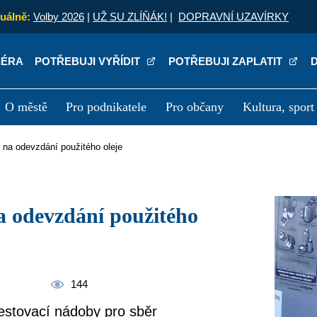
uálně:
Volby 2026
|
UŽ SU ZLÍŇÁK!
|
DOPRAVNÍ UZAVÍRKY
IÉRA
POTŘEBUJI VYŘÍDIT
POTŘEBUJI ZAPLATIT
O městě
Pro podnikatele
Pro občany
Kultura, sport
a
Kariéra
P
y na odevzdání použitého oleje
144
estovací nádoby pro sběr