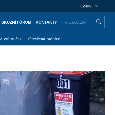
Česky
DISKUZNÍ FÓRUM
KONTAKTY
 a volný čas
Otevřená radnice
otřebuji vyřídit
Potřebuji zaplatit