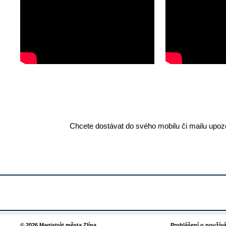
Chcete dostávat do svého mobilu či mailu upozo
© 2026 Magistrát města Zlína
Prohlášení o použív