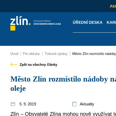
Akt
ÚŘEDNÍ DESKA
KAR
Kontakty
Úřední desk
Úvod
Pro občany
Tiskové zprávy
Město Zlín rozmístilo nádob
Zpět na všechny články
Město Zlín rozmístilo nádoby na odevzdání použitého
oleje
5. 9. 2019
Aktuality
Zlín – Obyvatelé Zlína mohou nově využívat t