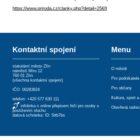
https://www.priroda.cz/clanky.php?detail=2569
Kontaktní spojení
Menu
statutární město Zlín
O městě
náměstí Míru 12
760 01 Zlín
Pro podnikatele
(
všechna kontaktní spojení
)
Pro občany
IČO: 00283924
Kultura, sport a
telefon:
+420 577 630 111
infolinka s online přepisem řeči pro osoby s
Otevřená radni
postižením sluchu
datová schránka: ID: 5ttb7bs