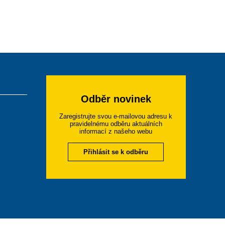
Odběr novinek
Zaregistrujte svou e-mailovou adresu k
pravidelnému odběru aktuálních
informací z našeho webu
Přihlásit se k odběru