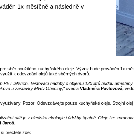
ováděn 1x měsíčně a následně v
pro sběr použitého kuchyňského oleje. Vývoz bude prováděn 1x měsíč
 využít k odevzdání olejů také sběrných dvorů.
ch PET lahvích.
Testovací nádoby o objemu 120 litrů budou umístěny na
fánikova u zastávky MHD Obeciny,“
uvedla
Vladimíra Pavlovová,
vedo
využívány. Pozor! Odevzdávejte pouze kuchyňské oleje. Strojní olej
zační sítě je z hlediska ekologie i údržby špatně. Oleje lze zpracov
ří Jaroš
.
si přečtete zde: