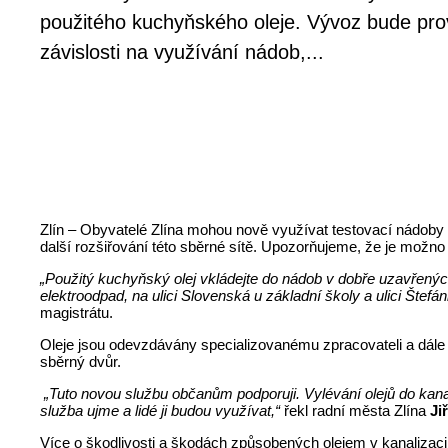
použitého kuchyňského oleje. Vývoz bude pr
závislosti na využívání nádob,...
Zlín – Obyvatelé Zlína mohou nově využívat testovací nádoby 
další rozšiřování této sběrné sítě. Upozorňujeme, že je možno
„Použitý kuchyňský olej vkládejte do nádob v dobře uzavřený
elektroodpad, na ulici Slovenská u základní školy a ulici Šte
magistrátu.
Oleje jsou odevzdávány specializovanému zpracovateli a dále 
sběrný dvůr.
„Tuto novou službu občanům podporuji. Vylévání olejů do kanali
služba ujme a lidé ji budou využívat,“
řekl radní města Zlína
Ji
Více o škodlivosti a škodách způsobených olejem v kanalizaci 