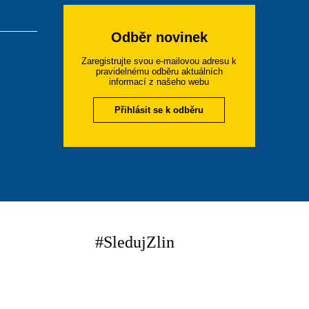
Odběr novinek
Zaregistrujte svou e-mailovou adresu k
pravidelnému odběru aktuálních
informací z našeho webu
Přihlásit se k odběru
#SledujZlin