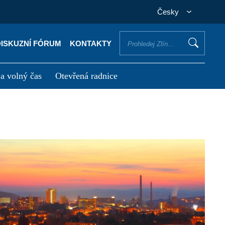
Česky
DISKUZNÍ FÓRUM
KONTAKTY
 a volný čas
Otevřená radnice
otřebuji vyřídit
Potřebuji zaplatit