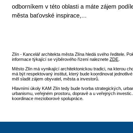
odborníkem v této oblasti a máte zájem podíle
města baťovské inspirace,...
Zlín - Kancelář architekta města Zlína hledá svého ředitele. P
informace týkající se výběrového řízení naleznete
ZDE
.
Město Zlín má vynikající architektonickou tradici, na kterou c
má být respektovaný institut, který bude koordinovat jednotli
měl sladit zájem obyvatel, města a investorů.
Hlavními úkoly KAM Zlín tedy bude tvorba strategických, urba
urbanismu, veřejném prostoru, dopravě a u veřejných investic
koordinace mezioborové spolupráce.