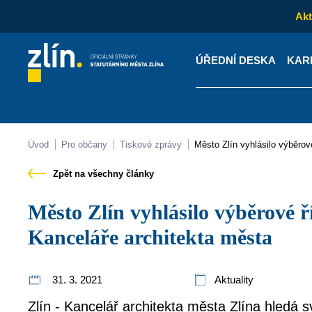
Akt
ÚŘEDNÍ DESKA
KAR
Kontakty
Úřední desk
Úvod
Pro občany
Tiskové zprávy
Město Zlín vyhlásilo výběro
Zpět na všechny články
Město Zlín vyhlásilo výběrové řízení na pozici ředitele
Kanceláře architekta města
31. 3. 2021
Aktuality
Zlín - Kancelář architekta města Zlína hledá 