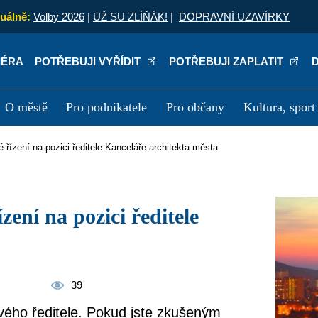
uálně:
Volby 2026
|
UŽ SU ZLÍŇÁK!
|
DOPRAVNÍ UZAVÍRKY
IÉRA
POTŘEBUJI VYŘÍDIT
POTŘEBUJI ZAPLATIT
O městě
Pro podnikatele
Pro občany
Kultura, sport
a
Kariéra
P
vé řízení na pozici ředitele Kanceláře architekta města
39
svého ředitele. Pokud jste zkušeným