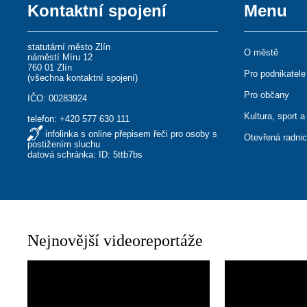
Kontaktní spojení
Menu
statutární město Zlín
O městě
náměstí Míru 12
760 01 Zlín
Pro podnikatele
(
všechna kontaktní spojení
)
Pro občany
IČO: 00283924
Kultura, sport a
telefon:
+420 577 630 111
infolinka s online přepisem řeči pro osoby s
Otevřená radni
postižením sluchu
datová schránka: ID: 5ttb7bs
Nejnovější videoreportáže