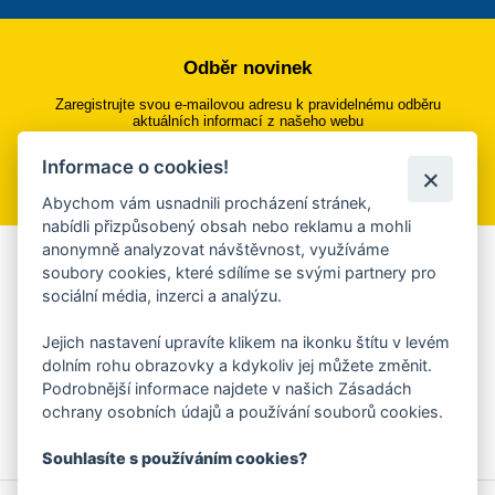
Odběr novinek
Zaregistrujte svou e-mailovou adresu k pravidelnému odběru
aktuálních informací z našeho webu
Informace o cookies!
Přihlásit se k odběru
Abychom vám usnadnili procházení stránek,
nabídli přizpůsobený obsah nebo reklamu a mohli
anonymně analyzovat návštěvnost, využíváme
Aplikace Mobilní rozhlas
soubory cookies, které sdílíme se svými partnery pro
sociální média, inzerci a analýzu.
Chcete dostávat do svého mobilu či mailu upozornění na
blížící se nebezpečí, odstávky, poruchy a výpadky energií,
Jejich nastavení upravíte klikem na ikonku štítu v levém
ankety, pozvánky na kulturní a sportovní akce?
dolním rohu obrazovky a kdykoliv jej můžete změnit.
Více informací o aplikaci
Podrobnější informace najdete v našich Zásadách
ochrany osobních údajů a používání souborů cookies.
Souhlasíte s používáním cookies?