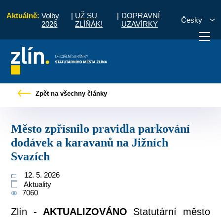
Aktuálně:
Volby
|
UŽ SU
|
DOPRAVNÍ
Česky
2026
ZLÍŇÁK!
UZAVÍRKY
sto zpřísnilo pravidla parkování dodávek a karavanů na Jižních Svazích
Zpět na všechny články
otřebuji vyřídit
Potřebuji zaplatit
Diskuzní fór
Město zpřísnilo pravidla parkování
dodávek a karavanů na Jižních
Svazích
12. 5. 2026
Aktuality
7060
Zlín -
AKTUALIZOVÁNO
Statutární město