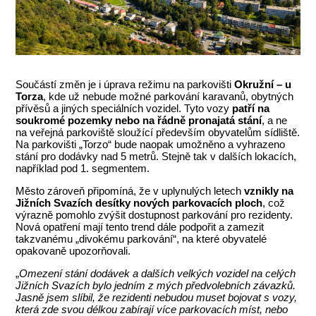
Součástí změn je i úprava režimu na parkovišti
Okružní – u
Torza
, kde už nebude možné parkování karavanů, obytných
přívěsů a jiných speciálních vozidel. Tyto vozy
patří na
soukromé pozemky nebo na řádně pronajatá stání
, a ne
na veřejná parkoviště sloužící především obyvatelům sídliště.
Na parkovišti „Torzo“ bude naopak umožněno a vyhrazeno
stání pro dodávky nad 5 metrů. Stejně tak v dalších lokacích,
například pod 1. segmentem.
Město zároveň připomíná, že v uplynulých letech
vznikly na
Jižních Svazích desítky nových parkovacích ploch
, což
výrazně pomohlo zvýšit dostupnost parkování pro rezidenty.
Nová opatření mají tento trend dále podpořit a zamezit
takzvanému „divokému parkování“, na které obyvatelé
opakovaně upozorňovali.
„
Omezení stání dodávek a dalších velkých vozidel na celých
Jižních Svazích bylo jedním z mých předvolebních závazků.
Jasně jsem slíbil, že rezidenti nebudou muset bojovat s vozy,
která zde svou délkou zabírají více parkovacích míst, nebo