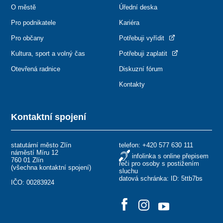
O městě
Úřední deska
Pro podnikatele
Kariéra
Pro občany
Potřebuji vyřídit
Kultura, sport a volný čas
Potřebuji zaplatit
Otevřená radnice
Diskuzní fórum
Kontakty
Kontaktní spojení
statutární město Zlín
telefon:
+420 577 630 111
náměstí Míru 12
infolinka s online přepisem
760 01 Zlín
řeči pro osoby s postižením
(
všechna kontaktní spojení
)
sluchu
datová schránka: ID: 5ttb7bs
IČO: 00283924