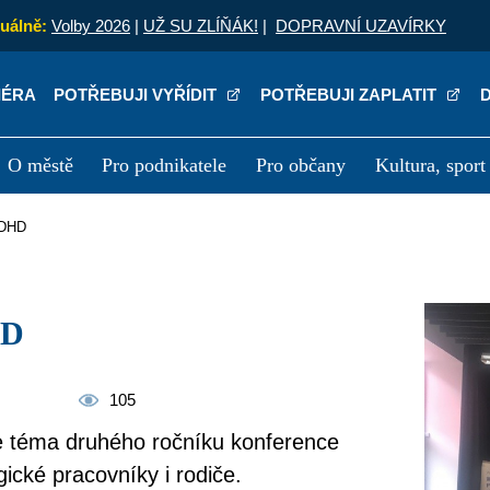
uálně:
Volby 2026
|
UŽ SU ZLÍŇÁK!
|
DOPRAVNÍ UZAVÍRKY
IÉRA
POTŘEBUJI VYŘÍDIT
POTŘEBUJI ZAPLATIT
O městě
Pro podnikatele
Pro občany
Kultura, sport
a
Kariéra
P
 ADHD
HD
105
je téma druhého ročníku konference
ické pracovníky i rodiče.