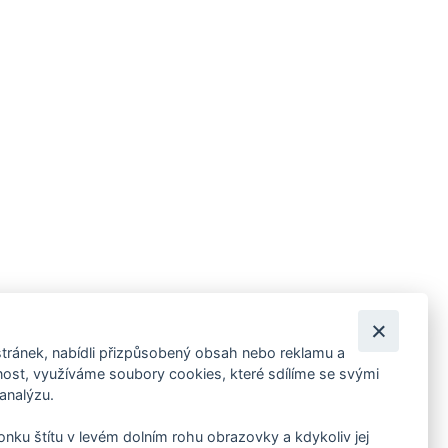
tránek, nabídli přizpůsobený obsah nebo reklamu a
 ankety, pozvánky na kulturní a sportovní akce?
st, využíváme soubory cookies, které sdílíme se svými
 analýzu.
konku štítu v levém dolním rohu obrazovky a kdykoliv jej