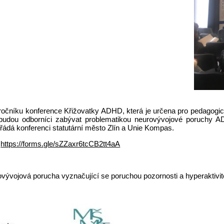
ročníku konference Křižovatky ADHD, která je určena pro pedagogic
e budou odborníci zabývat problematikou neurovývojové poruchy 
řádá konferenci statutární město Zlín a Unie Kompas.
:
https://forms.gle/sZZaxr6tcCB2tt4aA
rovývojová porucha vyznačující se poruchou pozornosti a hyperaktivit