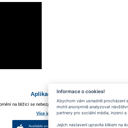
Informace o cookies!
Aplikace Mobilní rozhlas
Abychom vám usnadnili procházení s
rnění na blížící se nebezpečí, odstávky, poruchy a výpadky energií,
mohli anonymně analyzovat návštěvno
partnery pro sociální média, inzerci a
Více informací o aplikaci
Jejich nastavení upravíte klikem na i