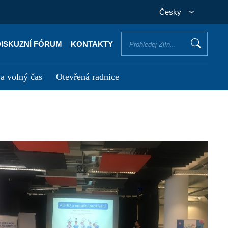
Česky
DISKUZNÍ FÓRUM
KONTAKTY
 a volný čas
Otevřená radnice
otřebuji vyřídit
Potřebuji zaplatit