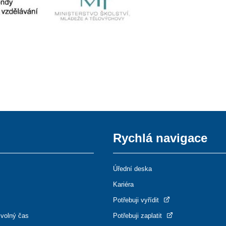
Rychlá navigace
Úřední deska
Kariéra
Potřebuji vyřídit
 volný čas
Potřebuji zaplatit