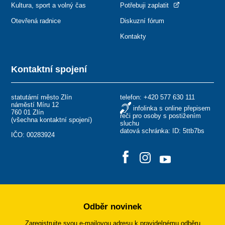
Kultura, sport a volný čas
Potřebuji zaplatit
Otevřená radnice
Diskuzní fórum
Kontakty
Kontaktní spojení
statutární město Zlín
telefon:
+420 577 630 111
náměstí Míru 12
infolinka s online přepisem
760 01 Zlín
řeči pro osoby s postižením
(
všechna kontaktní spojení
)
sluchu
datová schránka: ID: 5ttb7bs
IČO: 00283924
Odběr novinek
Zaregistrujte svou e-mailovou adresu k pravidelnému odběru