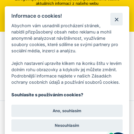
aktuálních informací z našeho webu
Informace o cookies!
Přihlásit se k odběru
Abychom vám usnadnili procházení stránek,
nabídli přizpůsobený obsah nebo reklamu a mohli
anonymně analyzovat návštěvnost, využíváme
Aplikace Mobilní rozhlas
soubory cookies, které sdílíme se svými partnery pro
sociální média, inzerci a analýzu.
Chcete dostávat do svého mobilu či mailu upozornění na
blížící se nebezpečí, odstávky, poruchy a výpadky energií,
Jejich nastavení upravíte klikem na ikonku štítu v levém
ankety, pozvánky na kulturní a sportovní akce?
dolním rohu obrazovky a kdykoliv jej můžete změnit.
Více informací o aplikaci
Podrobnější informace najdete v našich Zásadách
ochrany osobních údajů a používání souborů cookies.
Souhlasíte s používáním cookies?
© 2026 Magistrát města Zlína
Prohlášení o používání cookies
Ano, souhlasím
všechna práva vyhrazena
Ochrana osobních údajů
Prohlášení o přístupnosti
Podněty k webovým stránkám
Kontakt:
webmaster@zlin.eu
Nesouhlasím