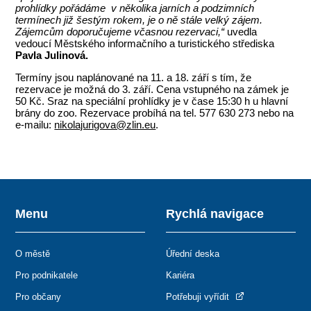
prohlídky pořádáme v několika jarních a podzimních
termínech
již šestým rokem
, je o ně stále velký zájem.
Zájemcům doporučujeme včasnou rezervaci,“
uvedla
vedoucí Městského informačního a turistického střediska
Pavla Julinová.
Termíny jsou naplánované na 11. a 18. září s tím, že
rezervace je možná do 3. září. Cena vstupného na zámek je
50 Kč. Sraz na speciální prohlídky je v čase 15:30 h u hlavní
brány do zoo. Rezervace probíhá na tel. 577 630 273 nebo na
e-mailu:
nikolajurigova@zlin.eu
.
Menu
Rychlá navigace
O městě
Úřední deska
Pro podnikatele
Kariéra
Pro občany
Potřebuji vyřídit