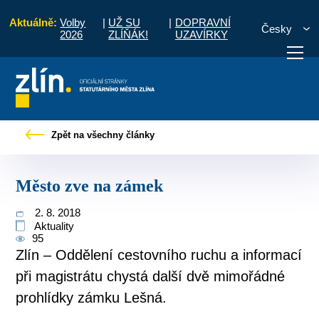
Aktuálně:
Volby
|
UŽ SU
|
DOPRAVNÍ
Česky
2026
ZLÍŇÁK!
UZAVÍRKY
Úvod
Pro občany
Tiskové zprávy
Město zve na zámek
Zpět na všechny články
otřebuji vyřídit
Potřebuji zaplatit
Diskuzní fór
Město zve na zámek
2. 8. 2018
Aktuality
95
Zlín – Oddělení cestovního ruchu a informací
při magistrátu chystá další dvě mimořádné
prohlídky zámku Lešná.