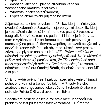
dosažení alespoň úplného středního vzdělání
zakončeného maturitní zkouškou,
zdravotní a tělesná způsobilost,
úspěšné absolvování přijímacího řízení.
Zájemce o atraktivní povolání strážníka, který splňuje výše
uvedené zákonné požadavky, nejprve vyplní dotazník, který
je ke stažení
zde
, doloží k němu rukou psaný životopis a
fotografii. Uzávěrka termínu podání přihlášek je 6. června,
termín výběrového řízení formou osobních pohovorů je
stanovený na pátek 8. června. Úspěšný uchazeč se výsledky
dozví do konce měsíce, tak aby mohl ukončit své pracovní
závazky a plynule nastoupit k 1. září.
„Práce strážníka je
náročná, ale také společensky velmi potřebná. Naše Městská
policie má obrovský podíl na tom, že Zlín dlouhodobě patří
mezi nejbezpečnější města v České republice,“
konstatoval
náměstek primátora
Ondřej Běták
, do jehož kompetencí MP
Zlín patří.
V rámci výběrového řízení pak uchazeč absolvuje přijímací
pohovor s komisí určenou ředitelem MP, testy fyzické
zdatnosti, psychodiagnostické vyšetření (obdobné jako pro
policisty Policie ČR) a zdravotní prohlídku.
Specifikem posledních let je, že stále více uchazečů má
problém obstát při testech fyzické zdatnosti. Průměrně