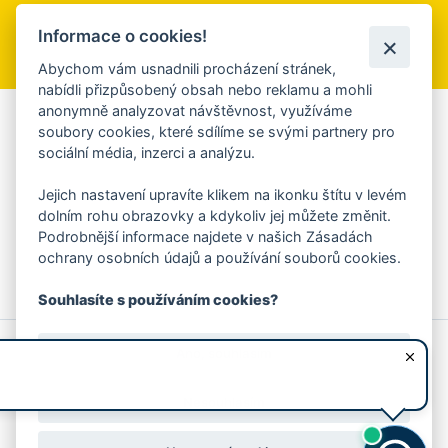
Informace o cookies!
Přihlásit se k odběru
Abychom vám usnadnili procházení stránek,
nabídli přizpůsobený obsah nebo reklamu a mohli
anonymně analyzovat návštěvnost, využíváme
Aplikace Mobilní rozhlas
soubory cookies, které sdílíme se svými partnery pro
sociální média, inzerci a analýzu.
Chcete dostávat do svého mobilu či mailu upozornění na
blížící se nebezpečí, odstávky, poruchy a výpadky energií,
Jejich nastavení upravíte klikem na ikonku štítu v levém
ankety, pozvánky na kulturní a sportovní akce?
dolním rohu obrazovky a kdykoliv jej můžete změnit.
Více informací o aplikaci
Podrobnější informace najdete v našich Zásadách
ochrany osobních údajů a používání souborů cookies.
Souhlasíte s používáním cookies?
© 2026 Magistrát města Zlína
Prohlášení o používání cookies
Ano, souhlasím
všechna práva vyhrazena
Ochrana osobních údajů
Prohlášení o přístupnosti
Podněty k webovým stránkám
Kontakt:
webmaster@zlin.eu
Nesouhlasím