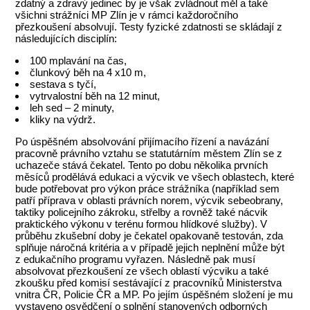
zdatný a zdravý jedinec by je však zvládnout měl a také
všichni strážníci MP Zlín je v rámci každoročního
přezkoušení absolvují. Testy fyzické zdatnosti se skládají z
následujících disciplín:
100 mplavání na čas,
člunkový běh na 4 x10 m,
sestava s tyčí,
vytrvalostní běh na 12 minut,
leh sed – 2 minuty,
kliky na výdrž.
Po úspěšném absolvování přijímacího řízení a navázání
pracovně právního vztahu se statutárním městem Zlín se z
uchazeče stává čekatel. Tento po dobu několika prvních
měsíců prodělává edukaci a výcvik ve všech oblastech, které
bude potřebovat pro výkon práce strážníka (například sem
patří příprava v oblasti právních norem, výcvik sebeobrany,
taktiky policejního zákroku, střelby a rovněž také nácvik
praktického výkonu v terénu formou hlídkové služby). V
průběhu zkušební doby je čekatel opakovaně testován, zda
splňuje náročná kritéria a v případě jejich neplnění může být
z edukačního programu vyřazen. Následně pak musí
absolvovat přezkoušení ze všech oblastí výcviku a také
zkoušku před komisí sestávající z pracovníků Ministerstva
vnitra ČR, Policie ČR a MP. Po jejím úspěšném složení je mu
vystaveno osvědčení o splnění stanovených odborných