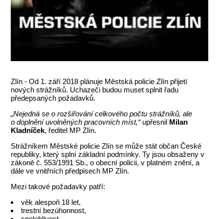
Zlín - Od 1. září 2018 plánuje Městská policie Zlín přijetí
nových strážníků. Uchazeči budou muset splnit řadu
předepsaných požadavků.
„Nejedná se o rozšiřování celkového počtu strážníků, ale
o
doplnění uvolněných pracovních míst,“
upřesnil
Milan
Kladníček
, ředitel MP Zlín.
Strážníkem Městské policie Zlín se může stát občan České
republiky, který splní základní podmínky. Ty jsou obsaženy v
zákoně č. 553/1991 Sb., o obecní policii, v platném znění, a
dále ve vnitřních předpisech MP Zlín.
Mezi takové požadavky patří:
věk alespoň 18 let,
trestní bezúhonnost,
spolehlivost,