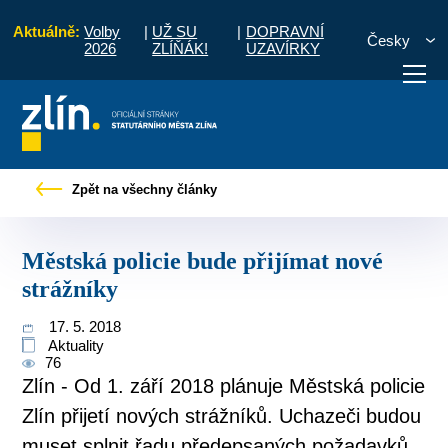
Aktuálně:
Volby
|
UŽ SU
|
DOPRAVNÍ
Česky
2026
ZLÍŇÁK!
UZAVÍRKY
bčany
Tiskové zprávy
Městská policie bude přijímat nové strážníky
Zpět na všechny články
otřebuji vyřídit
Potřebuji zaplatit
Diskuzní fór
Městská policie bude přijímat nové
strážníky
17. 5. 2018
Aktuality
76
Zlín - Od 1. září 2018 plánuje Městská policie
Zlín přijetí nových strážníků. Uchazeči budou
muset splnit řadu předepsaných požadavků.