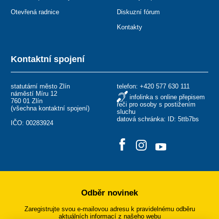
Otevřená radnice
Diskuzní fórum
Kontakty
Kontaktní spojení
statutární město Zlín
telefon:
+420 577 630 111
náměstí Míru 12
infolinka s online přepisem
760 01 Zlín
řeči pro osoby s postižením
(
všechna kontaktní spojení
)
sluchu
datová schránka: ID: 5ttb7bs
IČO: 00283924
Odběr novinek
Zaregistrujte svou e-mailovou adresu k pravidelnému odběru
aktuálních informací z našeho webu