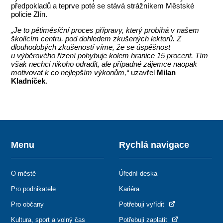
předpokladů a teprve poté se stává strážníkem Městské
policie Zlín.
„Je to pětiměsíční proces přípravy, který probíhá v našem
školícím centru, pod dohledem zkušených lektorů. Z
dlouhodobých zkušeností víme, že se úspěšnost
u výběrového řízení pohybuje kolem hranice 15 procent. Tím
však nechci nikoho odradit, ale případné zájemce naopak
motivovat k co nejlepším výkonům,“
uzavřel
Milan
Kladníček
.
Menu
Rychlá navigace
O městě
Úřední deska
Pro podnikatele
Kariéra
Pro občany
Potřebuji vyřídit
Kultura, sport a volný čas
Potřebuji zaplatit