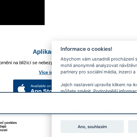
Informace o cookies!
Aplikace Mobilní rozhlas
Abychom vám usnadnili procházení s
rnění na blížící se nebezpečí, odstávky, poruchy a výpadky energií,
mohli anonymně analyzovat návštěvno
partnery pro sociální média, inzerci a
Více informací o aplikaci
Jejich nastavení upravíte klikem na i
můžete změnit. Podrobnější informac
používání souborů cookies.
Souhlasíte s používáním cookies?
ání cookies
Podněty k webovým stránkám
Ano, souhlasím
dajů
Kontakt:
webmaster@zlin.eu
nosti