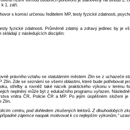
k 1. září.
ovor s komisí určenou ředitelem MP, testy fyzické zdatnosti, psycho
sty fyzické zdatnosti. Průměrně zdatný a zdravý jedinec by je vš
skládají z následujících disciplín:
ovně právního vztahu se statutárním městem Zlín se z uchazeče stá
 Zlín. Zde se seznámí se všemi oblastmi, které bude potřebovat pro 
roku, střelby a rovněž také nácvik praktického výkonu v terénu 
ě jejich neplnění může být z edukačního programu vyřazen. Následn
erstva vnitra ČR, Policie ČR a MP. Po jejím úspěšném složení 
 Zlín.
kolícím centru, pod dohledem zkušených lektorů. Z dlouhodobých z
le případné zájemce naopak motivovat k co nejlepším výkonům,“
uzav