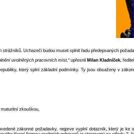
ových strážníků. Uchazeči budou muset splnit řadu předepsaných požad
plnění uvolněných pracovních míst,“
upřesnil
Milan Kladníček
, ředit
ubliky, který splní základní podmínky. Ty jsou obsaženy v zákoně 
 maturitní zkouškou,
 uvedené zákonné požadavky, nejprve vyplní dotazník, který je ke 
ěrového řízení formou osobních pohovorů je stanovený na středu 2