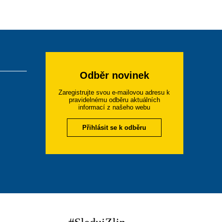
Odběr novinek
Zaregistrujte svou e-mailovou adresu k
pravidelnému odběru aktuálních
informací z našeho webu
Přihlásit se k odběru