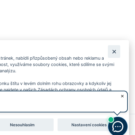
tránek, nabídli přizpůsobený obsah nebo reklamu a
 ankety, pozvánky na kulturní a sportovní akce?
st, využíváme soubory cookies, které sdílíme se svými
 analýzu.
konku štítu v levém dolním rohu obrazovky a kdykoliv jej
e najdete v našich Zásadách ochrany osobních údajů a
Nesouhlasím
Nastavení cookies