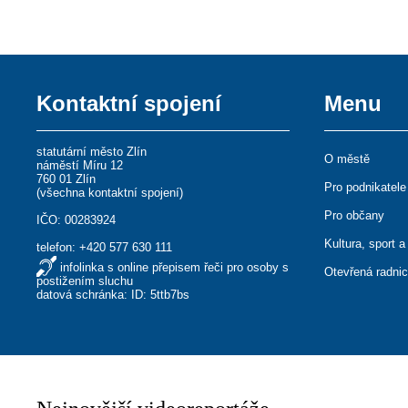
Kontaktní spojení
Menu
statutární město Zlín
O městě
náměstí Míru 12
760 01 Zlín
Pro podnikatele
(
všechna kontaktní spojení
)
Pro občany
IČO: 00283924
Kultura, sport a
telefon:
+420 577 630 111
infolinka s online přepisem řeči pro osoby s
Otevřená radni
postižením sluchu
datová schránka: ID: 5ttb7bs