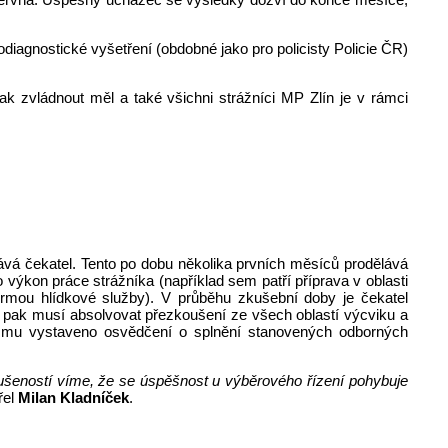
diagnostické vyšetření (obdobné jako pro policisty Policie ČR)
ak zvládnout měl a také všichni strážníci MP Zlín je v rámci
vá čekatel. Tento po dobu několika prvních měsíců prodělává
výkon práce strážníka (například sem patří příprava v oblasti
formou hlídkové služby). V průběhu zkušební doby je čekatel
ě pak musí absolvovat přezkoušení ze všech oblastí výcviku a
je mu vystaveno osvědčení o splnění stanovených odborných
kušeností víme, že se úspěšnost u výběrového řízení pohybuje
řel
Milan Kladníček
.