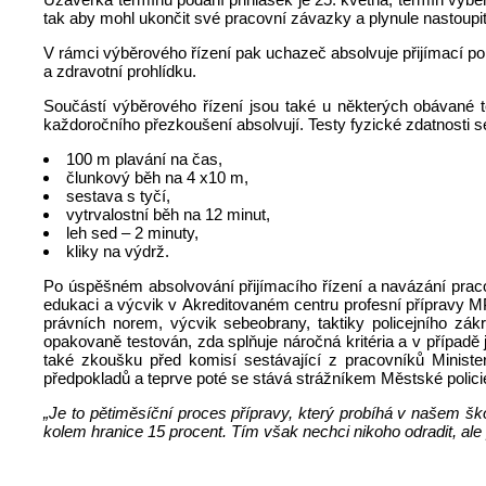
tak aby mohl ukončit své pracovní závazky a plynule nastoupit 
V rámci výběrového řízení pak uchazeč absolvuje přijímací poh
a zdravotní prohlídku.
Součástí výběrového řízení jsou také u některých obávané te
každoročního přezkoušení absolvují. Testy fyzické zdatnosti se 
100 m plavání na čas,
člunkový běh na 4 x10 m,
sestava s tyčí,
vytrvalostní běh na 12 minut,
leh sed – 2 minuty,
kliky na výdrž.
Po úspěšném absolvování přijímacího řízení a navázání prac
edukaci a výcvik v Akreditovaném centru profesní přípravy MP
právních norem, výcvik sebeobrany, taktiky policejního zák
opakovaně testován, zda splňuje náročná kritéria a v případ
také zkoušku před komisí sestávající z pracovníků Minist
předpokladů a teprve poté se stává strážníkem Městské policie
„Je to pětiměsíční proces přípravy, který probíhá v našem š
kolem hranice 15 procent. Tím však nechci nikoho odradit, a