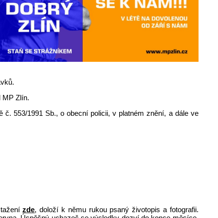
avků.
el MP Zlín.
č. 553/1991 Sb., o obecní policii, v platném znění, a dále ve
stažení
zde
, doloží k němu rukou psaný životopis a fotografii.
. června. Úspěšný uchazeč se výsledky dozví do konce měsíce,