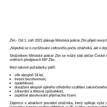
Zlín - Od 1. září 2021 plánuje Městská policie Zlín přijetí n
„Nejedná se o rozšiřování celkového počtu strážníků, ale o
do
Strážníkem Městské policie Zlín se může stát občan České rep
vnitřních předpisech MP Zlín.
Mezi takové požadavky patří:
věk alespoň 18 let,
trestní bezúhonnost,
spolehlivost,
dosažení alespoň úplného středního vzdělání zakončeného
zdravotní a tělesná způsobilost,
úspěšné absolvování přijímacího řízení.
Zájemce o atraktivní povolání strážníka, který splňuje výše
Uzávěrka termínu podání přihlášek je 25. května, termín výb