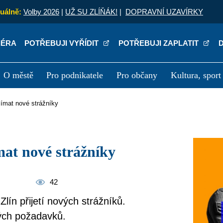
uálně:
Volby 2026
|
UŽ SU ZLÍŇÁK!
|
DOPRAVNÍ UZAVÍRKY
IÉRA
POTŘEBUJI VYŘÍDIT
POTŘEBUJI ZAPLATIT
O městě
Pro podnikatele
Pro občany
Kultura, sport
a
Kariéra
P
ijímat nové strážníky
ímat nové strážníky
42
Zlín přijetí nových strážníků.
ých požadavků.