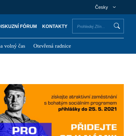
Česky
DISKUZNÍ FÓRUM
KONTAKTY
 a volný čas
Otevřená radnice
otřebuji vyřídit
Potřebuji zaplatit