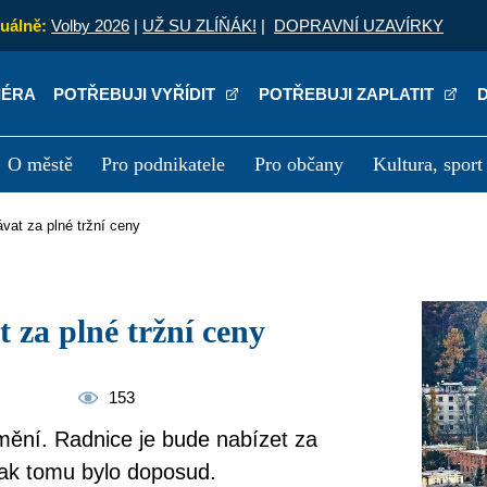
uálně:
Volby 2026
|
UŽ SU ZLÍŇÁK!
|
DOPRAVNÍ UZAVÍRKY
IÉRA
POTŘEBUJI VYŘÍDIT
POTŘEBUJI ZAPLATIT
O městě
Pro podnikatele
Pro občany
Kultura, sport
a
Kariéra
P
ávat za plné tržní ceny
t za plné tržní ceny
153
 mění. Radnice je bude nabízet za
 jak tomu bylo doposud.