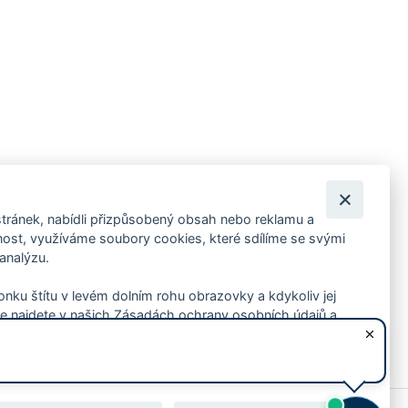
tránek, nabídli přizpůsobený obsah nebo reklamu a
 ankety, pozvánky na kulturní a sportovní akce?
st, využíváme soubory cookies, které sdílíme se svými
 analýzu.
konku štítu v levém dolním rohu obrazovky a kdykoliv jej
e najdete v našich Zásadách ochrany osobních údajů a