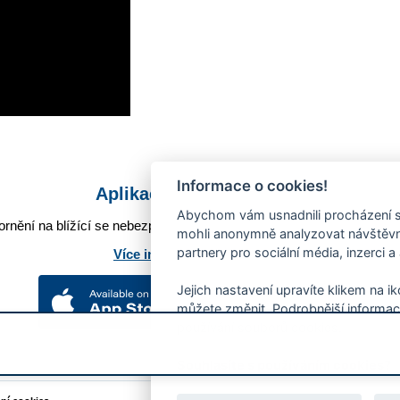
Informace o cookies!
Aplikace Mobilní rozhlas
Abychom vám usnadnili procházení s
rnění na blížící se nebezpečí, odstávky, poruchy a výpadky energií,
mohli anonymně analyzovat návštěvno
partnery pro sociální média, inzerci a
Více informací o aplikaci
Jejich nastavení upravíte klikem na i
můžete změnit. Podrobnější informac
používání souborů cookies.
Souhlasíte s používáním cookies?