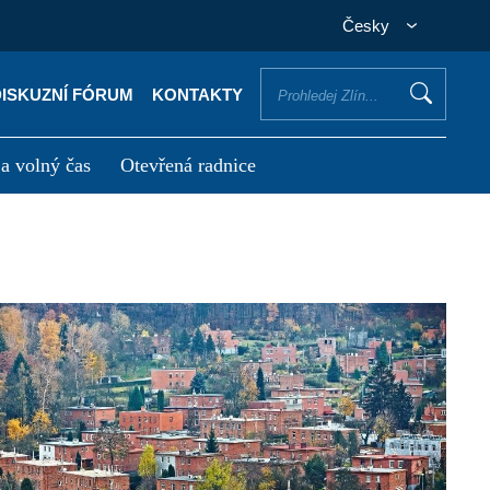
Česky
DISKUZNÍ FÓRUM
KONTAKTY
 a volný čas
Otevřená radnice
otřebuji vyřídit
Potřebuji zaplatit