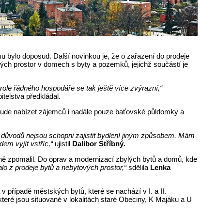
mu bylo doposud. Další novinkou je, že o zařazení do prodeje
ých prostor v domech s byty a pozemků, jejichž součástí je
ole řádného hospodáře se tak ještě více zvýrazní,“
telstva předkládal.
 bude nabízet zájemců i nadále pouze baťovské půldomky a
ch důvodů nejsou schopni zajistit bydlení jiným způsobem
. Mám
em vyjít vstříc,“
ujistil
Dalibor Stříbný.
azně zpomalil. Do oprav a modernizací zbylých bytů a domů, kde
alo z prodeje bytů a nebytových prostor,“
sdělila
Lenka
 případě městských bytů, které se nachází v I. a II.
eré jsou situované v lokalitách staré Obeciny, K Majáku a U