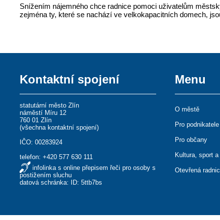
Snížením nájemného chce radnice pomoci uživatelům městskýc
zejména ty, které se nachází ve velkokapacitních domech, js
Kontaktní spojení
Menu
statutární město Zlín
O městě
náměstí Míru 12
760 01 Zlín
Pro podnikatele
(
všechna kontaktní spojení
)
Pro občany
IČO: 00283924
Kultura, sport a
telefon:
+420 577 630 111
infolinka s online přepisem řeči pro osoby s
Otevřená radni
postižením sluchu
datová schránka: ID: 5ttb7bs