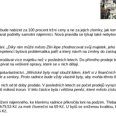
bude nabízet za 100 procent tržní ceny a ne za jejich zlomky, jak to
vat podněty samotní nájemníci. Nová pravidla se týkají také nebytov
ání.
„Díky nim může město Zlín lépe zhodnocovat svůj majetek, jeho r
mpetencí bytová problematika patří a který návrh na změny do zastupi
 prodávat více majetku než v posledních letech. Do přímého prodeje
vat na veškeré opravy, které se v nich dělají.
poluvlastnictví.
„
Městské byty mají sloužit lidem, kteří si z finanční
 a seniory. Proto radnice bude vždy vlastnit byty, aby mohla těmto lid
z nich od té doby prodalo. V posledních letech se počet prodejů vyr
 66 milionů korun. V této částce byla i většina peněz, které město získ
ení nájemného, ke kterému radnice přikročila loni na podzim. Třeba v
,53 Kč za metr čtvereční na 69 Kč. U bytů se sníženou kvalitou, kt
5 Kč.