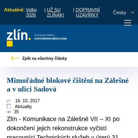
Aktuálně:
Volby
|
UŽ SU
|
DOPRAVNÍ
Česky
2026
ZLÍŇÁK!
UZAVÍRKY
iskové zprávy
Mimořádné blokové čištění na Zálešné a v ulici Sadová
Zpět na všechny články
otřebuji vyřídit
Potřebuji zaplatit
Diskuzní fór
Mimořádné blokové čištění na Zálešné
a v ulici Sadová
16. 10. 2017
Aktuality
35
Zlín - Komunikace na Zálešné VII – XI po
dokončení jejich rekonstrukce vyčistí
pracovníci Technických služeb v úterý 31.