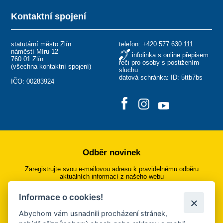
Kontaktní spojení
statutární město Zlín
telefon:
+420 577 630 111
náměstí Míru 12
infolinka s online přepisem
760 01 Zlín
řeči pro osoby s postižením
(
všechna kontaktní spojení
)
sluchu
datová schránka: ID: 5ttb7bs
IČO: 00283924
Odběr novinek
Zaregistrujte svou e-mailovou adresu k pravidelnému odběru
aktuálních informací z našeho webu
Informace o cookies!
Přihlásit se k odběru
Abychom vám usnadnili procházení stránek,