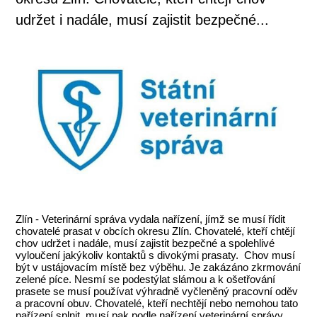
udržet i nadále, musí zajistit bezpečné...
Zlín - Veterinární správa vydala nařízení, jímž se musí řídit
chovatelé prasat v obcích okresu Zlín. Chovatelé, kteří chtějí
chov udržet i nadále, musí zajistit bezpečné a spolehlivé
vyloučení jakýkoliv kontaktů s divokými prasaty. Chov musí
být v ustájovacím místě bez výběhu. Je zakázáno zkrmování
zelené píce. Nesmí se podestýlat slámou a k ošetřování
prasete se musí používat výhradně vyčleněný pracovní oděv
a pracovní obuv. Chovatelé, kteří nechtějí nebo nemohou tato
nařízení splnit, musí pak podle nařízení veterinární správy