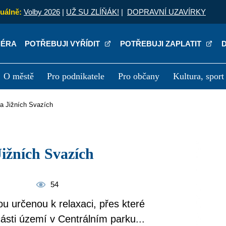
uálně:
Volby 2026
|
UŽ SU ZLÍŇÁK!
|
DOPRAVNÍ UZAVÍRKY
IÉRA
POTŘEBUJI VYŘÍDIT
POTŘEBUJI ZAPLATIT
O městě
Pro podnikatele
Pro občany
Kultura, sport
a
Kariéra
P
 Na Jižních Svazích
 Jižních Svazích
54
u určenou k relaxaci, přes které
ásti území v Centrálním parku...