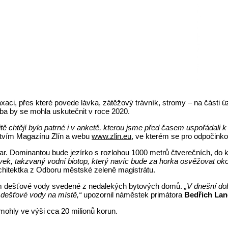
aci, přes které povede lávka, zátěžový trávník, stromy – na části 
ba by se mohla uskutečnit v roce 2020.
alitě chtějí bylo patrné i v anketě, kterou jsme před časem uspořádali
ctvím Magazínu Zlín a webu
www.zlin.eu
, ve kterém se pro odpočinko
ar. Dominantou bude jezírko s rozlohou 1000 metrů čtverečních, do 
rvek, takzvaný vodní biotop, který navíc bude za horka osvěžovat ok
rchitektka z Odboru městské zeleně magistrátu.
tím dešťové vody svedené z nedalekých bytových domů.
„V dnešní do
 dešťové vody na místě,“
upozornil náměstek primátora
Bedřich Lan
mohly ve výši cca 20 milionů korun.