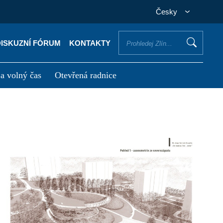
Česky
DISKUZNÍ FÓRUM
KONTAKTY
 a volný čas
Otevřená radnice
otřebuji vyřídit
Potřebuji zaplatit