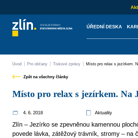
Akt
ÚŘEDNÍ DESKA
KAR
Kontakty
Úřední desk
Úvod
Pro občany
Tiskové zprávy
Místo pro relax s jezírkem.
Zpět na všechny články
Místo pro relax s jezírkem. Na
4. 6. 2018
Aktuality
Zlín – Jezírko se zpevněnou kamennou plocho
povede lávka, zátěžový trávník, stromy – na č