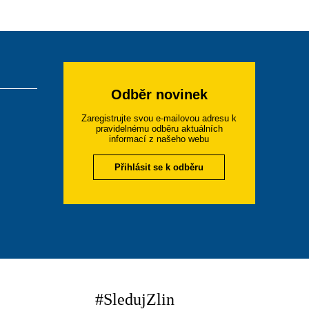
Odběr novinek
Zaregistrujte svou e-mailovou adresu k
pravidelnému odběru aktuálních
informací z našeho webu
Přihlásit se k odběru
#SledujZlin