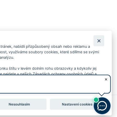
tránek, nabídli přizpůsobený obsah nebo reklamu a
 ankety, pozvánky na kulturní a sportovní akce?
st, využíváme soubory cookies, které sdílíme se svými
 analýzu.
konku štítu v levém dolním rohu obrazovky a kdykoliv jej
e najdete v našich Zásadách ochrany osobních údajů a
Nesouhlasím
Nastavení cookies