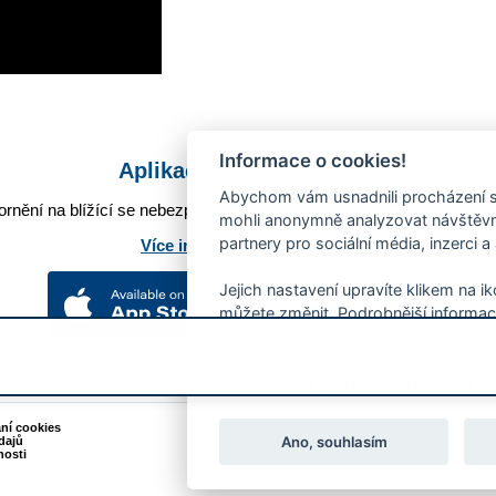
Informace o cookies!
Aplikace Mobilní rozhlas
Abychom vám usnadnili procházení s
rnění na blížící se nebezpečí, odstávky, poruchy a výpadky energií,
mohli anonymně analyzovat návštěvno
partnery pro sociální média, inzerci a
Více informací o aplikaci
Jejich nastavení upravíte klikem na i
můžete změnit. Podrobnější informac
používání souborů cookies.
Souhlasíte s používáním cookies?
ání cookies
Podněty k webovým stránkám
Ano, souhlasím
dajů
Kontakt:
webmaster@zlin.eu
nosti