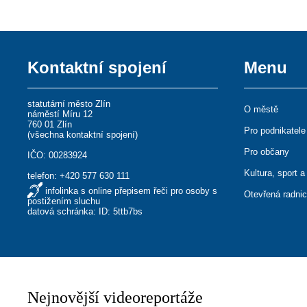
Kontaktní spojení
Menu
statutární město Zlín
O městě
náměstí Míru 12
760 01 Zlín
Pro podnikatele
(
všechna kontaktní spojení
)
Pro občany
IČO: 00283924
Kultura, sport a
telefon:
+420 577 630 111
infolinka s online přepisem řeči pro osoby s
Otevřená radni
postižením sluchu
datová schránka: ID: 5ttb7bs
Nejnovější videoreportáže