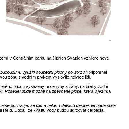
území v Centrálním parku na Jižních Svazích vznikne nové
 k budoucímu využití sousední plochy po „torzu,“
připomněl
vou zónu s vodním prvkem vyslovilo nejvíce lidí.
kterého budou vysazeny malé ryby a žáby, na břehy vodní
olí. Posedět bude možné na zpevněné ploše, která u jezírka
bě se potvrzuje, že klima během dalších desítek let bude stále
dsfeld.
Dodal, že kvalitu vody budou udržovat čerpadla.