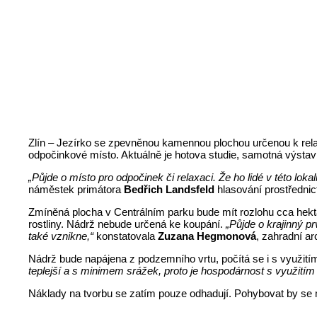
Zlín – Jezírko se zpevněnou kamennou plochou určenou k relax
odpočinkové místo. Aktuálně je hotova studie, samotná výstav
„Půjde o místo pro odpočinek či relaxaci. Že ho lidé v této lok
náměstek primátora
Bedřich Landsfeld
hlasování prostředni
Zmíněná plocha v Centrálním parku bude mít rozlohu cca hekt
rostliny. Nádrž nebude určená ke koupání.
„Půjde o krajinný p
také vznikne,“
konstatovala
Zuzana Hegmonová
, zahradní a
Nádrž bude napájena z podzemního vrtu, počítá se i s využi
teplejší a s minimem srážek, proto je hospodárnost s využitím
Náklady na tvorbu se zatím pouze odhadují. Pohybovat by se 