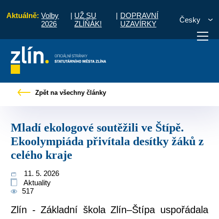
Aktuálně:
Volby
|
UŽ SU
|
DOPRAVNÍ
Česky
2026
ZLÍŇÁK!
UZAVÍRKY
é soutěžili ve Štípě. Ekoolympiáda přivítala desítky žáků z celého kraje
Zpět na všechny články
otřebuji vyřídit
Potřebuji zaplatit
Diskuzní fór
Mladí ekologové soutěžili ve Štípě.
Ekoolympiáda přivítala desítky žáků z
celého kraje
11. 5. 2026
Aktuality
517
Zlín - Základní škola Zlín–Štípa uspořádala