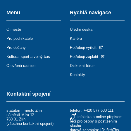
Menu
Rychlá navigace
O městě
Úřední deska
Pro podnikatele
Kariéra
Pro občany
Potřebuji vyřídit
Kultura, sport a volný čas
Potřebuji zaplatit
Otevřená radnice
Diskuzní fórum
Kontakty
Kontaktní spojení
statutární město Zlín
telefon:
+420 577 630 111
náměstí Míru 12
infolinka s online přepisem
760 01 Zlín
řeči pro osoby s postižením
(
všechna kontaktní spojení
)
sluchu
datová schránka: ID: 5ttb7bs