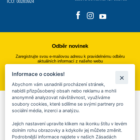
IČO: 00283924
Odběr novinek
Zaregistrujte svou e-mailovou adresu k pravidelnému odběru
aktuálních informací z našeho webu
Informace o cookies!
Přihlásit se k odběru
Abychom vám usnadnili procházení stránek,
nabídli přizpůsobený obsah nebo reklamu a mohli
anonymně analyzovat návštěvnost, využíváme
Aplikace Mobilní rozhlas
soubory cookies, které sdílíme se svými partnery pro
sociální média, inzerci a analýzu.
Chcete dostávat do svého mobilu či mailu upozornění na
blížící se nebezpečí, odstávky, poruchy a výpadky energií,
Jejich nastavení upravíte klikem na ikonku štítu v levém
ankety, pozvánky na kulturní a sportovní akce?
dolním rohu obrazovky a kdykoliv jej můžete změnit.
Více informací o aplikaci
Podrobnější informace najdete v našich Zásadách