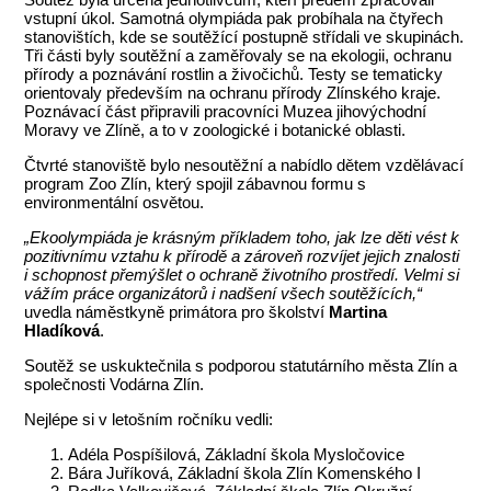
vstupní úkol. Samotná olympiáda pak probíhala na čtyřech
stanovištích, kde se soutěžící postupně střídali ve skupinách.
Tři části byly soutěžní a zaměřovaly se na ekologii, ochranu
přírody a poznávání rostlin a živočichů. Testy se tematicky
orientovaly především na ochranu přírody Zlínského kraje.
Poznávací část připravili pracovníci Muzea jihovýchodní
Moravy ve Zlíně, a to v zoologické i botanické oblasti.
Čtvrté stanoviště bylo nesoutěžní a nabídlo dětem vzdělávací
program Zoo Zlín, který spojil zábavnou formu s
environmentální osvětou.
„Ekoolympiáda je krásným příkladem toho, jak lze děti vést k
pozitivnímu vztahu k přírodě a zároveň rozvíjet jejich znalosti
i schopnost přemýšlet o ochraně životního prostředí. Velmi si
vážím práce organizátorů i nadšení všech soutěžících,“
uvedla náměstkyně primátora pro školství
Martina
Hladíková
.
Soutěž se uskuktečnila s podporou statutárního města Zlín a
společnosti Vodárna Zlín.
Nejlépe si v letošním ročníku vedli:
Adéla Pospíšilová, Základní škola Mysločovice
Bára Juříková, Základní škola Zlín Komenského I