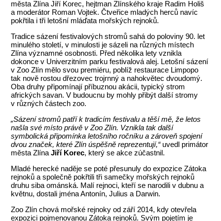
města Zlína Jiří Korec, hejtman Zlínského kraje Radim Holiš
a moderátor Roman Vojtek. Čtveřice mladých herců navíc
pokřtila i tři letošní mláďata mořských rejnoků.
Tradice sázení festivalových stromů sahá do poloviny 90. let
minulého století, v minulosti je sázeli na různých místech
Zlína významné osobnosti. Před několika lety vznikla
dokonce v Univerzitním parku festivalová alej. Letošní sázení
v Zoo Zlín mělo svou premiéru, poblíž restaurace Limpopo
tak nově rostou dřezovec trojrnný a nahokvětec dvoudomý.
Oba druhy připomínají příbuznou akácii, typický strom
afrických savan. V budoucnu by mohly přibýt další stromy
v různých částech zoo.
„Sázení stromů patří k tradicím festivalu a těší mě, že letos
našla své místo právě v Zoo Zlín. Vznikla tak další
symbolická připomínka letošního ročníku a zároveň spojení
dvou značek, které Zlín úspěšně reprezentují,“
uvedl primátor
města Zlína
Jiří Korec
, který se akce zúčastnil.
Mladé herecké naděje se poté přesunuly do expozice Zátoka
rejnoků a společně pokřtili tři samečky mořských rejnoků
druhu siba ománská. Malí rejnoci, kteří se narodili v dubnu a
květnu, dostali jména Antonín, Julius a Darwin.
Zoo Zlín chová mořské rejnoky od září 2014, kdy otevřela
expozici pojmenovanou Zátoka rejnoků. Svým pojetím je