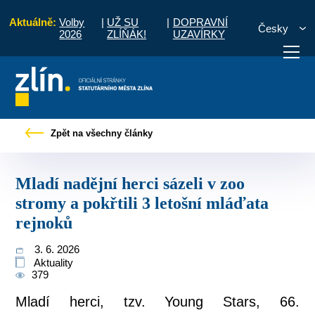
Aktuálně:
Volby
|
UŽ SU
|
DOPRAVNÍ
Česky
2026
ZLÍŇÁK!
UZAVÍRKY
ladí nadějní herci sázeli v zoo stromy a pokřtili 3 letošní mláďata rejnoků
Zpět na všechny články
otřebuji vyřídit
Potřebuji zaplatit
Diskuzní fór
Mladí nadějní herci sázeli v zoo
stromy a pokřtili 3 letošní mláďata
rejnoků
3. 6. 2026
Aktuality
379
Mladí herci, tzv. Young Stars, 66.