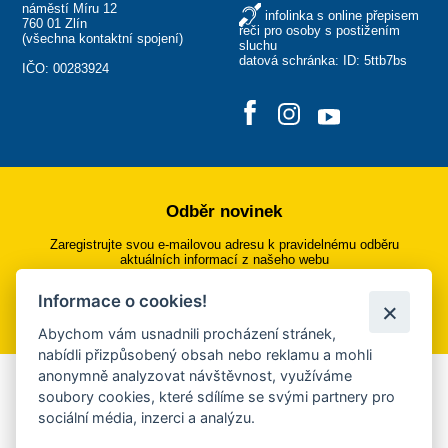
náměstí Míru 12
infolinka s online přepisem
760 01 Zlín
řeči pro osoby s postižením
(
všechna kontaktní spojení
)
sluchu
datová schránka: ID: 5ttb7bs
IČO: 00283924
Odběr novinek
Zaregistrujte svou e-mailovou adresu k pravidelnému odběru
aktuálních informací z našeho webu
Informace o cookies!
Přihlásit se k odběru
Abychom vám usnadnili procházení stránek,
nabídli přizpůsobený obsah nebo reklamu a mohli
anonymně analyzovat návštěvnost, využíváme
Aplikace Mobilní rozhlas
soubory cookies, které sdílíme se svými partnery pro
sociální média, inzerci a analýzu.
Chcete dostávat do svého mobilu či mailu upozornění na
blížící se nebezpečí, odstávky, poruchy a výpadky energií,