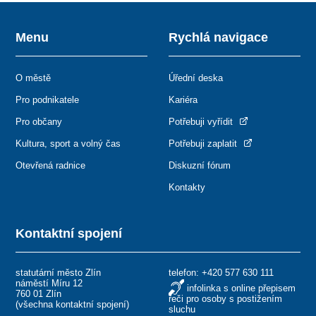
Menu
Rychlá navigace
O městě
Úřední deska
Pro podnikatele
Kariéra
Pro občany
Potřebuji vyřídit
Kultura, sport a volný čas
Potřebuji zaplatit
Otevřená radnice
Diskuzní fórum
Kontakty
Kontaktní spojení
statutární město Zlín
telefon:
+420 577 630 111
náměstí Míru 12
infolinka s online přepisem
760 01 Zlín
řeči pro osoby s postižením
(
všechna kontaktní spojení
)
sluchu