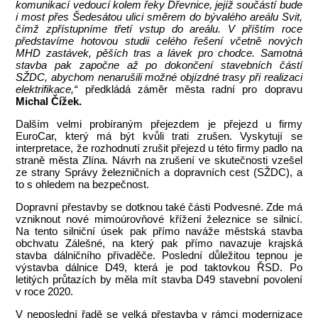
komunikací vedoucí kolem řeky Dřevnice, jejíž součástí bude
i most přes Šedesátou ulici směrem do bývalého areálu Svit,
čímž zpřístupníme třetí vstup do areálu. V příštím roce
představíme hotovou studii celého řešení včetně nových
MHD zastávek, pěších tras a lávek pro chodce. Samotná
stavba pak započne až po dokončení stavebních částí
SŽDC, abychom nenarušili možné objízdné trasy při realizaci
elektrifikace,“
předkládá záměr města radní pro dopravu
Michal Čížek.
Dalším velmi probíraným přejezdem je přejezd u firmy
EuroCar, který má být kvůli trati zrušen. Vyskytují se
interpretace, že rozhodnutí zrušit přejezd u této firmy padlo na
straně města Zlína. Návrh na zrušení ve skutečnosti vzešel
ze strany Správy železničních a dopravních cest (SŽDC), a
to s ohledem na bezpečnost.
Dopravní přestavby se dotknou také části Podvesné. Zde má
vzniknout nové mimoúrovňové křížení železnice se silnicí.
Na tento silniční úsek pak přímo naváže městská stavba
obchvatu Zálešné, na který pak přímo navazuje krajská
stavba dálničního přivaděče. Poslední důležitou tepnou je
výstavba dálnice D49, která je pod taktovkou ŘSD. Po
letitých průtazích by měla mít stavba D49 stavební povolení
v roce 2020.
V neposlední řadě se velká přestavba v rámci modernizace