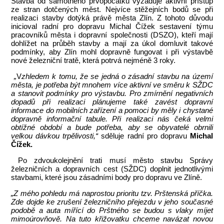
Stavba od samotného prvopočátku vyžaduje aktivní přístup
ze stran dotčených měst. Nejvíce stěžejních bodů se při
realizaci stavby dotýká právě města Zlín. Z tohoto důvodu
inicioval radní pro dopravu Michal Čížek sestavení týmu
pracovníků města i dopravní společnosti (DSZO), kteří mají
dohlížet na průběh stavby a mají za úkol domluvit takové
podmínky, aby Zlín mohl dopravně fungovat i při výstavbě
nové železniční tratě, která potrvá nejméně 3 roky.
„
V
zhledem k tomu, že se jedná o zásadní stavbu na území
města, je potřeba být mnohem více aktivní ve směru k SŽDC
a stanovit podmínky pro výstavbu. Pro zmírnění negativních
dopadů při realizaci plánujeme také zavést dopravní
informace do mobilních zařízení a pomoci by měly i chystané
dopravně informační tabule. Při realizaci nás čeká velmi
obtížné období a bude potřeba, aby se obyvatelé obrnili
velkou dávkou trpělivosti,“
sděluje radní pro dopravu
Michal
Čížek.
Po zdvoukolejnění trati musí město stavbu Správy
železničních a dopravních cest (SŽDC) doplnit jednotlivými
stavbami, které jsou zásadními body pro dopravu ve Zlíně.
„Z mého pohledu má naprostou prioritu tzv. Prštenská příčka.
Zde dojde ke zrušení železničního přejezdu v jeho současné
podobě a auta mířící do Prštného se budou s vlaky míjet
mimoúrovňově. Na tuto křižovatku chceme navázat novou