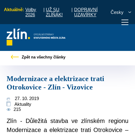
Aktuálně:
Volby
|
UŽ SU
|
DOPRAVNÍ
Česky
2026
ZLÍŇÁK!
UZAVÍRKY
é zprávy
Modernizace a elektrizace trati Otrokovice - Zlín - Vizovice
Zpět na všechny články
otřebuji vyřídit
Potřebuji zaplatit
Diskuzní fór
Modernizace a elektrizace trati
Otrokovice - Zlín - Vizovice
27. 10. 2019
Aktuality
215
Zlín - Důležitá stavba ve zlínském regionu
Modernizace a elektrizace trati Otrokovice –