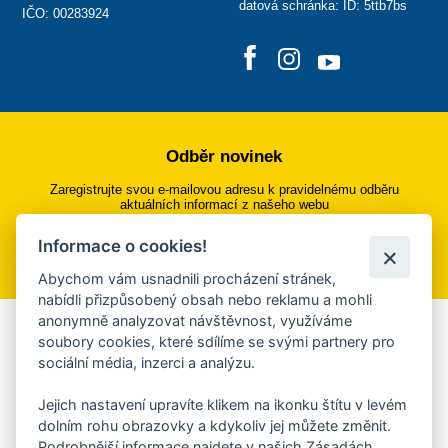
datová schránka: ID: 5ttb7bs
IČO: 00283924
Odběr novinek
Zaregistrujte svou e-mailovou adresu k pravidelnému odběru
aktuálních informací z našeho webu
Informace o cookies!
Přihlásit se k odběru
Abychom vám usnadnili procházení stránek,
nabídli přizpůsobený obsah nebo reklamu a mohli
anonymně analyzovat návštěvnost, využíváme
Aplikace Mobilní rozhlas
soubory cookies, které sdílíme se svými partnery pro
sociální média, inzerci a analýzu.
Chcete dostávat do svého mobilu či mailu upozornění na
blížící se nebezpečí, odstávky, poruchy a výpadky energií,
Jejich nastavení upravíte klikem na ikonku štítu v levém
ankety, pozvánky na kulturní a sportovní akce?
dolním rohu obrazovky a kdykoliv jej můžete změnit.
Více informací o aplikaci
Podrobnější informace najdete v našich Zásadách