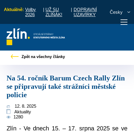
Aktuálně:
Volby
|
UŽ SU
|
DOPRAVNÍ
Česky
2026
ZLÍŇÁK!
UZAVÍRKY
čník Barum Czech Rally Zlín se připravují také strážníci městské policie
Zpět na všechny články
otřebuji vyřídit
Potřebuji zaplatit
Diskuzní fór
Na 54. ročník Barum Czech Rally Zlín
se připravují také strážníci městské
policie
12. 8. 2025
Aktuality
1280
Zlín - Ve dnech 15. – 17. srpna 2025 se ve