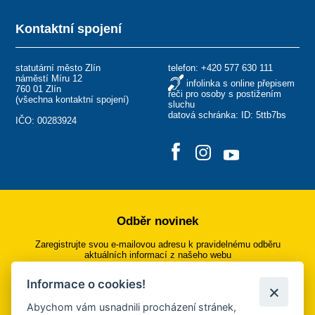
Kontaktní spojení
statutární město Zlín
telefon:
+420 577 630 111
náměstí Míru 12
infolinka s online přepisem
760 01 Zlín
řeči pro osoby s postižením
(
všechna kontaktní spojení
)
sluchu
datová schránka: ID: 5ttb7bs
IČO: 00283924
Odběr novinek
Zaregistrujte svou e-mailovou adresu k pravidelnému odběru
aktuálních informací z našeho webu
Informace o cookies!
Přihlásit se k odběru
Abychom vám usnadnili procházení stránek,