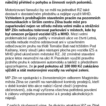
náležitý přehled o pohybu a činnosti svých potomků.
Motorizovaní fanoušci by se měli na jednotlivé RZ také
dostavit v dostatečném předstihu a nejlépe využít MHD.
Vzhledem k probíhajícím stavebním pracím na pozemních
komunikacích v širším centru Zlína bude míst pro
zaparkování nejen ve středu města velmi málo a strážníci
MP Zlín nebudou tolerovat parkování v místech, kde by
byl omezen průjezd vozidel IZS a MHD
. Mezi velmi
problematické úseky patřily v minulosti ulice ve čtvrti Letná,
vozidla nebude možno odstavovat ani v uzavřeném
odbočovacím pruhu na třídě Tomáše Bati nad tržištěm Pod
Kaštany, který slouží jako nástupní plocha pro vozidla IZS a
MHD před ukončením městské RZ. Již zmíněné stavební
práce letos neumožní na ulici K Pasekám využití pravého
jízdního pruhu k odstavení automobilu a taktéž s předstihem
upozorňujeme, že
je pod pokutou až 100 000 Kč zakázáno
vjíždět a stát motorovými vozidly na veřejné zeleni.
MP Zlín ve spolupráci s živnostenským odborem Magistrátu
města Zlína se zaměří na namátkové kontroly prodejců, kteří
v době konání této akce nabízí různé zboží (zejména
občerstvení), zda mají vyřízena všechna potřebná povolení
k záboru veřejného prostranství a k prodeji alkoholických
nápojů.
„Z našich zkušeností víme, že divácky atraktivní RZ ve Zlíně