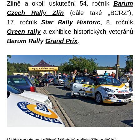
Zlíně a okolí uskuteční 54. ročník
Barum
Czech Rally Zlín
(dále také „BCRZ“),
17. ročník
Star Rally Historic
, 8. ročník
Green rally
a exhibice historických veteránů
Barum Rally
Grand Prix
.
V této souvislosti přijímá Městská policie Zlín zvláštní