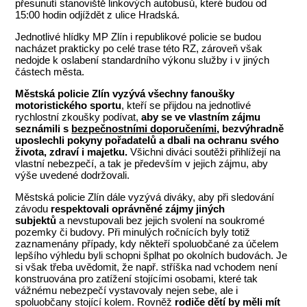
přesunutí stanoviště linkových autobusů, které budou od
15:00 hodin odjíždět z ulice Hradská.
Jednotlivé hlídky MP Zlín i republikové policie se budou
nacházet prakticky po celé trase této RZ, zároveň však
nedojde k oslabení standardního výkonu služby i v jiných
částech města.
Městská policie Zlín vyzývá všechny fanoušky
motoristického sportu
, kteří se přijdou na jednotlivé
rychlostní zkoušky podívat,
aby se ve vlastním zájmu
seznámili s
bezpečnostními doporučeními
, bezvýhradně
uposlechli pokyny pořadatelů a
dbali na ochranu svého
života, zdraví i majetku.
Všichni diváci soutěži přihlížejí na
vlastní nebezpečí, a tak je především v jejich zájmu, aby
výše uvedené dodržovali.
Městská policie Zlín dále vyzývá diváky, aby při sledování
závodu
respektovali oprávněné zájmy jiných
subjektů
a nevstupovali bez jejich svolení na soukromé
pozemky či budovy. Při minulých ročnících byly totiž
zaznamenány případy, kdy někteří spoluobčané za účelem
lepšího výhledu byli schopni šplhat po okolních budovách. Je
si však třeba uvědomit, že např. stříška nad vchodem není
konstruována pro zatížení stojícími osobami, které tak
vážnému nebezpečí vystavovaly nejen sebe, ale i
spoluobčany stojící kolem. Rovněž
rodiče dětí by měli mít