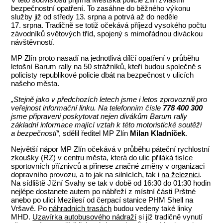
bezpečnostní opatření. To zasáhne do běžného výkonu
služby již od středy 13. srpna a potrvá až do neděle
17. srpna. Tradičně se totiž očekává příjezd vysokého počtu
závodníků světových tříd, spojený s mimořádnou diváckou
návštěvností.
MP Zlín proto nasadí na jednotlivá dílčí opatření v průběhu
letošní Barum rally na 50 strážníků, kteří budou společně s
policisty republikové policie dbát na bezpečnost v ulicích
našeho města.
„Stejně jako v předchozích letech jsme i letos zprovoznili pro
veřejnost informační linku. Na telefonním čísle
778 400 300
jsme připraveni poskytovat nejen divákům Barum rally
základní informace mající vztah k této motoristické soutěži
a bezpečnosti“
, sdělil ředitel MP Zlín
Milan Kladníček
.
Největší nápor MP Zlín očekává v průběhu páteční rychlostní
zkoušky (RZ) v centru města, která do ulic přiláká tisíce
sportovních příznivců a přinese značné změny v organizaci
dopravního provozu, a to jak na silnících, tak i
na železnici
.
Na sídliště Jižní Svahy se tak v době od 16:30 do 01:30 hodin
nejlépe dostanete autem po nábřeží z místní části Prštné
anebo po ulici Mezilesí od čerpací stanice PHM Shell na
Vršavě. Po
náhradních trasách
budou vedeny také linky
MHD.
Uzavírka autobusového nádraží
si již tradičně vynutí