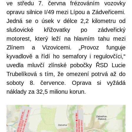
ve středu 7. června frézováním vozovky
opravu silnice I/49 mezi Lípou a Zádveřicemi.
Jedná se o úsek v délce 2,2 kilometru od
slušovické křižovatky po zádveřický
motorest, který leží na hlavním tahu mezi
Zlínem a Vizovicemi. „Provoz funguje
kyvadlově a řídí ho semafory i regulovčíci,“
uvedla mluvčí zlínské pobočky ŘSD Lucie
Trubelíková s tím, že omezení potrvá až do
soboty 8. července. Oprava si vyžádá
náklady za 32,5 milionu korun.