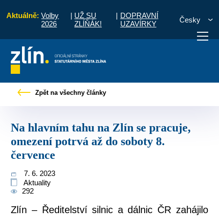
Aktuálně:
Volby
|
UŽ SU
|
DOPRAVNÍ
Česky
2026
ZLÍŇÁK!
UZAVÍRKY
avním tahu na Zlín se pracuje, omezení potrvá až do soboty 8. července
Zpět na všechny články
otřebuji vyřídit
Potřebuji zaplatit
Diskuzní fór
Na hlavním tahu na Zlín se pracuje,
omezení potrvá až do soboty 8.
července
7. 6. 2023
Aktuality
292
Zlín – Ředitelství silnic a dálnic ČR zahájilo