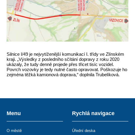
Silnice I/49 je nejvytíženější komunikací I. třídy ve Zlínském
kraji. „Výsledky z posledního sčítání dopravy z roku 2020
ukázaly, že tudy denně projede přes třicet tisíc vozidel.
Povrch vozovky je tedy nutné často opravovat. Poškozuje ho
zejména těžká kamionová doprava,“ doplnila Trubelíková.
Menu
Rychlá navigace
O městě
Úřední deska