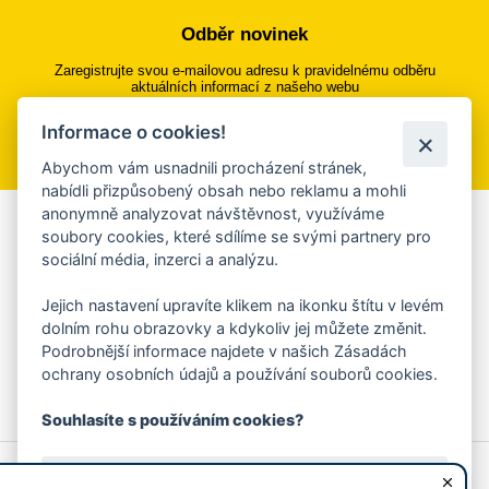
Odběr novinek
Zaregistrujte svou e-mailovou adresu k pravidelnému odběru
aktuálních informací z našeho webu
Informace o cookies!
Přihlásit se k odběru
Abychom vám usnadnili procházení stránek,
nabídli přizpůsobený obsah nebo reklamu a mohli
anonymně analyzovat návštěvnost, využíváme
Aplikace Mobilní rozhlas
soubory cookies, které sdílíme se svými partnery pro
sociální média, inzerci a analýzu.
Chcete dostávat do svého mobilu či mailu upozornění na
blížící se nebezpečí, odstávky, poruchy a výpadky energií,
Jejich nastavení upravíte klikem na ikonku štítu v levém
ankety, pozvánky na kulturní a sportovní akce?
dolním rohu obrazovky a kdykoliv jej můžete změnit.
Více informací o aplikaci
Podrobnější informace najdete v našich Zásadách
ochrany osobních údajů a používání souborů cookies.
Souhlasíte s používáním cookies?
© 2026 Magistrát města Zlína
Prohlášení o používání cookies
Ano, souhlasím
všechna práva vyhrazena
Ochrana osobních údajů