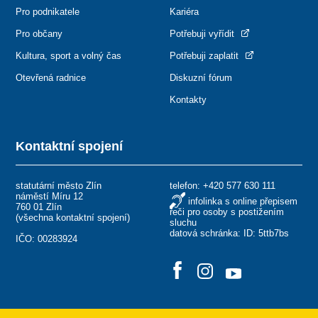
Pro podnikatele
Kariéra
Pro občany
Potřebuji vyřídit
Kultura, sport a volný čas
Potřebuji zaplatit
Otevřená radnice
Diskuzní fórum
Kontakty
Kontaktní spojení
statutární město Zlín
telefon:
+420 577 630 111
náměstí Míru 12
infolinka s online přepisem
760 01 Zlín
řeči pro osoby s postižením
(
všechna kontaktní spojení
)
sluchu
datová schránka: ID: 5ttb7bs
IČO: 00283924