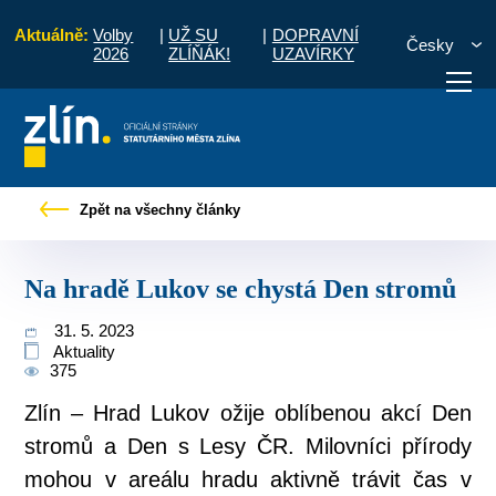
Aktuálně:
Volby
|
UŽ SU
|
DOPRAVNÍ
Česky
2026
ZLÍŇÁK!
UZAVÍRKY
Pro občany
Tiskové zprávy
Na hradě Lukov se chystá Den stromů
Zpět na všechny články
otřebuji vyřídit
Potřebuji zaplatit
Diskuzní fór
Na hradě Lukov se chystá Den stromů
31. 5. 2023
Aktuality
375
Zlín – Hrad Lukov ožije oblíbenou akcí Den
stromů a Den s Lesy ČR. Milovníci přírody
mohou v areálu hradu aktivně trávit čas v