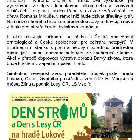
Zručnost i tvůrčího ducha si mohou děti vyzkoušet při
vyřezávání ze dřeva lupenkovou pilkou nebo v tvořivých
dílničkách. Inspiraci najdou třeba v ukázce vyřezávání ze
dřeva Romana Mikuše, v rámci níž bude ožívat dřevěný rytíř.
Na nádvoří horního hradu se předvedou sovy a dravci, a nově
v tento den otevře hradní bylinková zahrádka.
K akci oslavující přírodu se přidala i Česká společnost
ornitologická a České společnosti pro ochranu netopýrů. V
informačním stánku s ptačí a netopýří poradnou předvedou
mimo jiné hendikepované netopýry ze záchranné stanice.
Akci v přírodě doprovodí výstava obrazů Barvy života, která
bude k vidění v západním paláci hradu.
Širokokou veřejnost zvou pořadatelé: Spolek přátel hradu
Lukova, Odbor životního prostředí a zemědělství Magistrátu
města Zlína a podnik Lesy ČR, LS Vsetín.