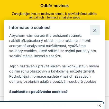
Odběr novinek
Zaregistrujte svou e-mailovou adresu k pravidelnému odběru
aktuálních informací z našeho webu
Informace o cookies!
Přihlásit se k odběru
Abychom vám usnadnili procházení stránek,
nabídli přizpůsobený obsah nebo reklamu a mohli
anonymně analyzovat návštěvnost, využíváme
Aplikace Mobilní rozhlas
soubory cookies, které sdílíme se svými partnery pro
sociální média, inzerci a analýzu.
Chcete dostávat do svého mobilu či mailu upozornění na
blížící se nebezpečí, odstávky, poruchy a výpadky energií,
Jejich nastavení upravíte klikem na ikonku štítu v levém
ankety, pozvánky na kulturní a sportovní akce?
dolním rohu obrazovky a kdykoliv jej můžete změnit.
Více informací o aplikaci
Podrobnější informace najdete v našich Zásadách
ochrany osobních údajů a používání souborů cookies.
Souhlasíte s používáním cookies?
© 2026 Magistrát města Zlína
Prohlášení o používání cookies
Ano, souhlasím
všechna práva vyhrazena
Ochrana osobních údajů