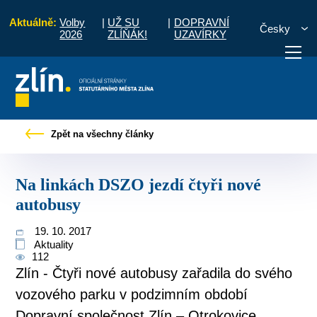
Aktuálně:
Volby
|
UŽ SU
|
DOPRAVNÍ
Česky
2026
ZLÍŇÁK!
UZAVÍRKY
 občany
Tiskové zprávy
Na linkách DSZO jezdí čtyři nové autobusy
Zpět na všechny články
otřebuji vyřídit
Potřebuji zaplatit
Diskuzní fór
Na linkách DSZO jezdí čtyři nové
autobusy
19. 10. 2017
Aktuality
112
Zlín - Čtyři nové autobusy zařadila do svého
vozového parku v podzimním období
Dopravní společnost Zlín – Otrokovice.