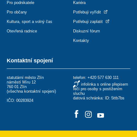
Pro podnikatele
Kariéra
Pro občany
Potřebuji vyřídit
Kultura, sport a volný čas
Potřebuji zaplatit
Otevřená radnice
Diskuzní fórum
Kontakty
Kontaktní spojení
statutární město Zlín
telefon:
+420 577 630 111
náměstí Míru 12
infolinka s online přepisem
760 01 Zlín
řeči pro osoby s postižením
(
všechna kontaktní spojení
)
sluchu
datová schránka: ID: 5ttb7bs
IČO: 00283924