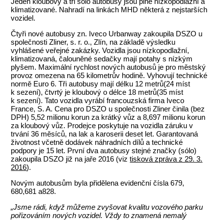
Jeden kloubový a tři sólo autobusy jsou plně nízkopodlažní a
klimatizované. Nahradí na linkách MHD některá z nejstarších
vozidel.
Čtyři nové autobusy zn. Iveco Urbanway zakoupila DSZO u
společnosti Zliner, s. r. o., Zlín, na základě výsledku
vyhlášené veřejné zakázky. Vozidla jsou nízkopodlažní,
klimatizovaná, čalouněné sedačky mají potahy s nízkým
plyšem. Maximální rychlost nových autobusů je pro městský
provoz omezena na 65 kilometrův hodině. Vyhovují technické
normě Euro 6. Tři autobusy mají délku 12 metrů(24 míst
k sezení), čtvrtý je kloubový o délce 18 metrů(35 míst
k sezení). Tato vozidla vyrábí francouzská firma Iveco
France, S. A. Cena pro DSZO u společnosti Zliner činila (bez
DPH) 5,52 milionu korun za krátký vůz a 8,697 milionu korun
za kloubový vůz. Prodejce poskytuje na vozidla záruku v
trvání 36 měsíců, na lak a karoserii deset let. Garantovaná
životnost včetně dodávek náhradních dílů a technické
podpory je 15 let. První dva autobusy stejné značky (sólo)
zakoupila DSZO již na jaře 2016 (viz
tisková zpráva z 29. 3.
2016
).
Novým autobusům byla přidělena evidenční čísla 679,
680,681 a828.
„Jsme rádi, když můžeme zvyšovat kvalitu vozového parku
pořizováním nových vozidel. Vždy to znamená nemalý