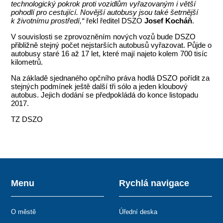
technologický pokrok proti vozidlům vyřazovaným i větší
pohodlí pro cestující. Novější autobusy jsou také šetrnější
k životnímu prostředí,“
řekl ředitel DSZO
Josef Kocháň
.
V souvislosti se zprovozněním nových vozů bude DSZO
přibližně stejný počet nejstarších autobusů vyřazovat. Půjde o
autobusy staré 16 až 17 let, které mají najeto kolem 700 tisíc
kilometrů.
Na základě sjednaného opčního práva hodlá DSZO pořídit za
stejných podmínek ještě další tři sólo a jeden kloubový
autobus. Jejich dodání se předpokládá do konce listopadu
2017.
TZ DSZO
Menu
Rychlá navigace
O městě
Úřední deska