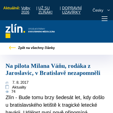
Aktuálně:
Volby
|
UŽ SU
|
DOPRAVNÍ
Česky
2026
ZLÍŇÁK!
UZAVÍRKY
Na pilota Milana Váňu, rodáka z Jaroslavic, v Bratislavě nezapomněli
Zpět na všechny články
otřebuji vyřídit
Potřebuji zaplatit
Diskuzní fór
Na pilota Milana Váňu, rodáka z
Jaroslavic, v Bratislavě nezapomněli
7. 8. 2017
Aktuality
74
Zlín - Bude tomu brzy šedesát let, kdy došlo
u bratislavského letiště k tragické letecké
havárii. Událost nyní nově připomíná