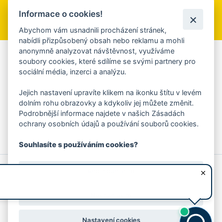
Informace o cookies!
Přihlásit se k odběru
Abychom vám usnadnili procházení stránek,
nabídli přizpůsobený obsah nebo reklamu a mohli
anonymně analyzovat návštěvnost, využíváme
Aplikace Mobilní rozhlas
soubory cookies, které sdílíme se svými partnery pro
sociální média, inzerci a analýzu.
Chcete dostávat do svého mobilu či mailu upozornění na
blížící se nebezpečí, odstávky, poruchy a výpadky energií,
Jejich nastavení upravíte klikem na ikonku štítu v levém
ankety, pozvánky na kulturní a sportovní akce?
dolním rohu obrazovky a kdykoliv jej můžete změnit.
Více informací o aplikaci
Podrobnější informace najdete v našich Zásadách
ochrany osobních údajů a používání souborů cookies.
Souhlasíte s používáním cookies?
© 2026 Magistrát města Zlína
Prohlášení o používání cookies
Ano, souhlasím
všechna práva vyhrazena
Ochrana osobních údajů
Prohlášení o přístupnosti
Podněty k webovým stránkám
Kontakt:
webmaster@zlin.eu
Nesouhlasím
Nastavení cookies