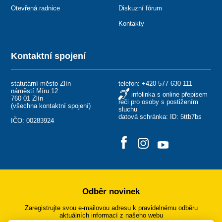
Otevřená radnice
Diskuzní fórum
Kontakty
Kontaktní spojení
statutární město Zlín
telefon:
+420 577 630 111
náměstí Míru 12
infolinka s online přepisem
760 01 Zlín
řeči pro osoby s postižením
(
všechna kontaktní spojení
)
sluchu
datová schránka: ID: 5ttb7bs
IČO: 00283924
Odběr novinek
Zaregistrujte svou e-mailovou adresu k pravidelnému odběru
aktuálních informací z našeho webu