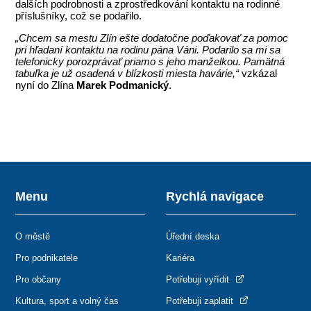
dalších podrobnosti a zprostředkování kontaktu na rodinné
příslušníky, což se podařilo.
„Chcem sa mestu Zlín ešte dodatočne poďakovať za pomoc
pri hľadaní kontaktu na rodinu pána Váni. Podarilo sa mi sa
telefonicky porozprávať priamo s jeho manželkou. Pamätná
tabuľka je už osadená v blízkosti miesta havárie,“
vzkázal
nyní do Zlína
Marek Podmanický
.
Menu
Rychlá navigace
O městě
Úřední deska
Pro podnikatele
Kariéra
Pro občany
Potřebuji vyřídit
Kultura, sport a volný čas
Potřebuji zaplatit