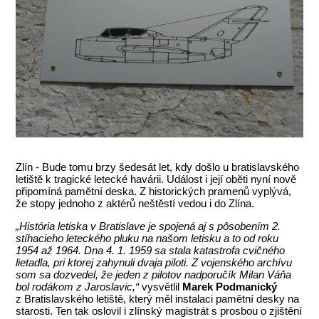
Zlín - Bude tomu brzy šedesát let, kdy došlo u bratislavského
letiště k tragické letecké havárii. Událost i její oběti nyní nově
připomíná pamětní deska. Z historických pramenů vyplývá,
že stopy jednoho z aktérů neštěstí vedou i do Zlína.
„História letiska v Bratislave je spojená aj s pôsobením 2.
stíhacieho leteckého pluku na našom letisku a to od roku
1954 až 1964. Dna 4. 1. 1959 sa stala katastrofa cvičného
lietadla, pri ktorej zahynuli dvaja piloti. Z vojenského archívu
som sa dozvedel, že jeden z pilotov nadporučík Milan Váňa
bol rodákom z Jaroslavic,“
vysvětlil
Marek Podmanický
z Bratislavského letiště, který měl instalaci pamětní desky na
starosti. Ten tak oslovil i zlínský magistrát s prosbou o zjištění