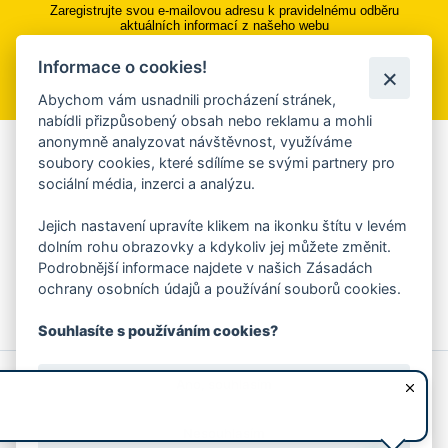
Zaregistrujte svou e-mailovou adresu k pravidelnému odběru
aktuálních informací z našeho webu
Informace o cookies!
Přihlásit se k odběru
Abychom vám usnadnili procházení stránek,
nabídli přizpůsobený obsah nebo reklamu a mohli
anonymně analyzovat návštěvnost, využíváme
Aplikace Mobilní rozhlas
soubory cookies, které sdílíme se svými partnery pro
sociální média, inzerci a analýzu.
Chcete dostávat do svého mobilu či mailu upozornění na
blížící se nebezpečí, odstávky, poruchy a výpadky energií,
Jejich nastavení upravíte klikem na ikonku štítu v levém
ankety, pozvánky na kulturní a sportovní akce?
dolním rohu obrazovky a kdykoliv jej můžete změnit.
Více informací o aplikaci
Podrobnější informace najdete v našich Zásadách
ochrany osobních údajů a používání souborů cookies.
Souhlasíte s používáním cookies?
© 2026 Magistrát města Zlína
Prohlášení o používání cookies
Ano, souhlasím
všechna práva vyhrazena
Ochrana osobních údajů
Prohlášení o přístupnosti
Podněty k webovým stránkám
Kontakt:
webmaster@zlin.eu
Nesouhlasím