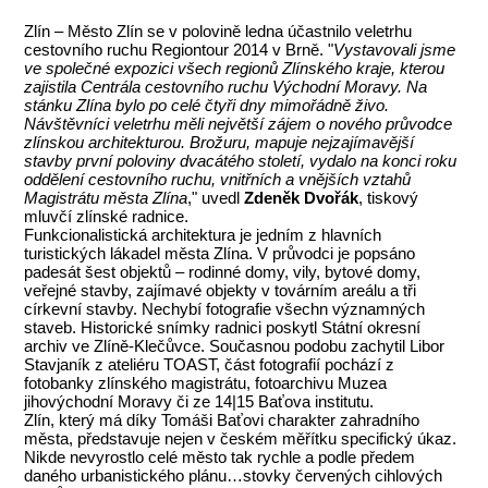
Zlín – Město Zlín se v polovině ledna účastnilo veletrhu
cestovního ruchu Regiontour 2014 v Brně. "
Vystavovali jsme
ve společné expozici všech regionů Zlínského kraje, kterou
zajistila Centrála cestovního ruchu Východní Moravy. Na
stánku Zlína bylo po celé čtyři dny mimořádně živo.
Návštěvníci veletrhu měli největší zájem o nového průvodce
zlínskou architekturou. Brožuru, mapuje nejzajímavější
stavby první poloviny dvacátého století, vydalo na konci roku
oddělení cestovního ruchu, vnitřních a vnějších vztahů
Magistrátu města Zlína
," uvedl
Zdeněk Dvořák
, tiskový
mluvčí zlínské radnice.
Funkcionalistická architektura je jedním z hlavních
turistických lákadel města Zlína. V průvodci je popsáno
padesát šest objektů – rodinné domy, vily, bytové domy,
veřejné stavby, zajímavé objekty v továrním areálu a tři
církevní stavby. Nechybí fotografie všechn významných
staveb. Historické snímky radnici poskytl Státní okresní
archiv ve Zlíně-Klečůvce. Současnou podobu zachytil Libor
Stavjaník z ateliéru TOAST, část fotografií pochází z
fotobanky zlínského magistrátu, fotoarchivu Muzea
jihovýchodní Moravy či ze 14|15 Baťova institutu.
Zlín, který má díky Tomáši Baťovi charakter zahradního
města, představuje nejen v českém měřítku specifický úkaz.
Nikde nevyrostlo celé město tak rychle a podle předem
daného urbanistického plánu…stovky červených cihlových