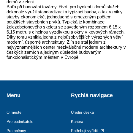
domů v zeleni.
Baťa při budování továrny, čtvrtí pro bydlení i domů služeb
dokonale využil standardizaci a typizaci budov, a tak vznikly
stavby ekonomické, jednoduché s omezeným počtem
použitých stavebních prvků. Typická je kombinace
železobetonového skeletu se zavedeným rozponem 6,15 x
6,15 metru s cihelnou vyzdívkou a okny v kovových rámech.
Díky tomu vznikla jedna z nejpůsobivějších výrazných větví
moderní, úsporné architektury. Zlín se stal jedním z
nejvýznamnějších center meziválečné moderní architektury v
českých zemích a jediným důsledně budovaným
funkcionalistickým městem v Evropě.
Menu
Rychlá navigace
O městě
Úřední deska
Pro podnikatele
Kariéra
Pro občany
Potřebuji vyřídit