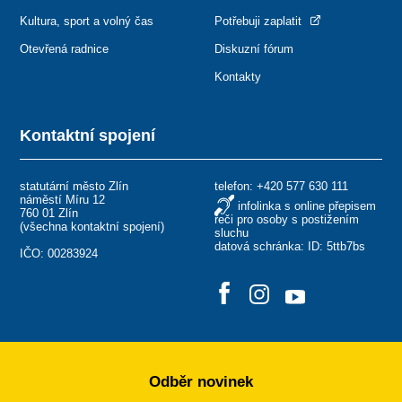
Kultura, sport a volný čas
Potřebuji zaplatit
Otevřená radnice
Diskuzní fórum
Kontakty
Kontaktní spojení
statutární město Zlín
telefon:
+420 577 630 111
náměstí Míru 12
infolinka s online přepisem
760 01 Zlín
řeči pro osoby s postižením
(
všechna kontaktní spojení
)
sluchu
datová schránka: ID: 5ttb7bs
IČO: 00283924
Odběr novinek