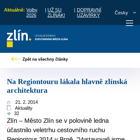
Aktuálně:
Volby
|
UŽ SU
|
DOPRAVNÍ
Česky
2026
ZLÍŇÁK!
UZAVÍRKY
Tiskové zprávy
Na Regiontouru lákala hlavně zlínská architektura
Zpět na všechny články
otřebuji vyřídit
Potřebuji zaplatit
Diskuzní fór
Na Regiontouru lákala hlavně zlínská
architektura
21. 2. 2014
Aktuality
32
Zlín – Město Zlín se v polovině ledna
účastnilo veletrhu cestovního ruchu
Regiontour 2014 v Brně. "Vystavovali jsme