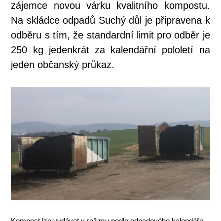
zájemce novou várku kvalitního kompostu.
Na skládce odpadů Suchý důl je připravena k
odběru s tím, že standardní limit pro odběr je
250 kg jedenkrát za kalendářní pololetí na
jeden občanský průkaz.
Kompost lze vydávat v režimu podle odpadového kalendáře