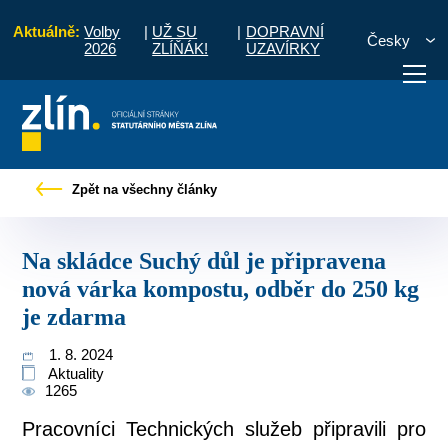
Aktuálně:
Volby
|
UŽ SU
|
DOPRAVNÍ
Česky
2026
ZLÍŇÁK!
UZAVÍRKY
uchý důl je připravena nová várka kompostu, odběr do 250 kg je zdarma
Zpět na všechny články
otřebuji vyřídit
Potřebuji zaplatit
Diskuzní fór
Na skládce Suchý důl je připravena
nová várka kompostu, odběr do 250 kg
je zdarma
1. 8. 2024
Aktuality
1265
Pracovníci Technických služeb připravili pro