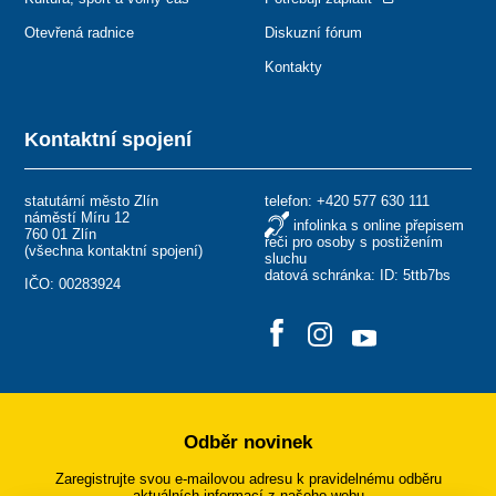
Otevřená radnice
Diskuzní fórum
Kontakty
Kontaktní spojení
statutární město Zlín
telefon:
+420 577 630 111
náměstí Míru 12
infolinka s online přepisem
760 01 Zlín
řeči pro osoby s postižením
(
všechna kontaktní spojení
)
sluchu
datová schránka: ID: 5ttb7bs
IČO: 00283924
Odběr novinek
Zaregistrujte svou e-mailovou adresu k pravidelnému odběru
aktuálních informací z našeho webu