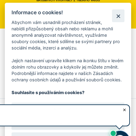
Informace o cookies!
Přihlásit se k odběru
Abychom vám usnadnili procházení stránek,
nabídli přizpůsobený obsah nebo reklamu a mohli
anonymně analyzovat návštěvnost, využíváme
Aplikace Mobilní rozhlas
soubory cookies, které sdílíme se svými partnery pro
sociální média, inzerci a analýzu.
Chcete dostávat do svého mobilu či mailu upozornění na
blížící se nebezpečí, odstávky, poruchy a výpadky energií,
Jejich nastavení upravíte klikem na ikonku štítu v levém
ankety, pozvánky na kulturní a sportovní akce?
dolním rohu obrazovky a kdykoliv jej můžete změnit.
Více informací o aplikaci
Podrobnější informace najdete v našich Zásadách
ochrany osobních údajů a používání souborů cookies.
Souhlasíte s používáním cookies?
© 2026 Magistrát města Zlína
Prohlášení o používání cookies
Ano, souhlasím
všechna práva vyhrazena
Ochrana osobních údajů
Prohlášení o přístupnosti
Podněty k webovým stránkám
Kontakt:
webmaster@zlin.eu
Nesouhlasím