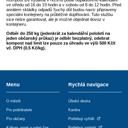
ve středu od 16 do 19 hodin a v sobotu od 8 do 12 hodin. Před
areálem skládky odpadů Suchý důl budou navíc připraveny
speciální kontejnery na průběžné doplňování. Tuto službu
sice nelze garantovat, ale je možné objednat dovoz v
kontejneru.
Odběr do 250 kg (jedenkrát za kalendářní pololetí na
jeden občanský průkaz) je odběr bezplatný, odebrat
kompost nad limit lze pouze za úhradu ve výši 500 Kč/t
vč. DPH (0,5 Kč/kg).
Menu
Rychlá navigace
O městě
Úřední deska
Pro podnikatele
Kariéra
Pro občany
Potřebuji vyřídit
Kultura, sport a volný čas
Potřebuji zaplatit