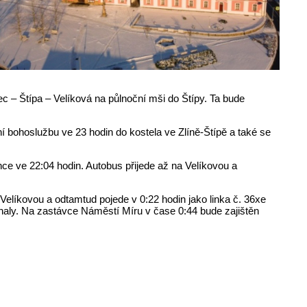
lec – Štípa – Velíková na půlnoční mši do Štípy. Ta bude
í bohoslužbu ve 23 hodin do kostela ve Zlíně-Štípě a také se
nce ve 22:04 hodin. Autobus přijede až na Velíkovou a
 Velíkovou a odtamtud pojede v 0:22 hodin jako linka č. 36xe
 haly. Na zastávce Náměstí Míru v čase 0:44 bude zajištěn