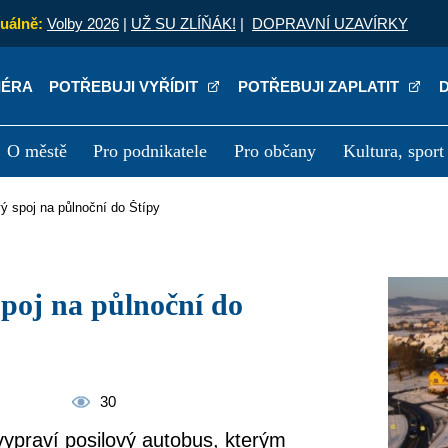
uálně:
Volby 2026
|
UŽ SU ZLÍŇÁK!
|
DOPRAVNÍ UZAVÍRKY
IÉRA
POTŘEBUJI VYŘÍDIT
POTŘEBUJI ZAPLATIT
O městě
Pro podnikatele
Pro občany
Kultura, sport
a
Kariéra
P
vý spoj na půlnoční do Štípy
30
vypraví posilový autobus, kterým