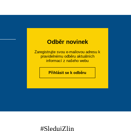
Odběr novinek
Zaregistrujte svou e-mailovou adresu k
pravidelnému odběru aktuálních
informací z našeho webu
Přihlásit se k odběru
#SledujZlin