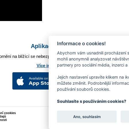
Informace o cookies!
Aplikace Mobilní rozhlas
Abychom vám usnadnili procházení s
rnění na blížící se nebezpečí, odstávky, poruchy a výpadky energií,
mohli anonymně analyzovat návštěvno
partnery pro sociální média, inzerci a
Více informací o aplikaci
Jejich nastavení upravíte klikem na i
můžete změnit. Podrobnější informac
používání souborů cookies.
Souhlasíte s používáním cookies?
ání cookies
Podněty k webovým stránkám
Ano, souhlasím
dajů
Kontakt:
webmaster@zlin.eu
nosti