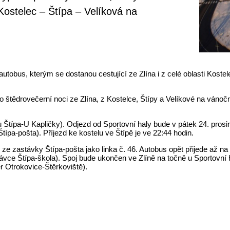
 Kostelec – Štípa – Velíková na
autobus, kterým se dostanou cestující ze Zlína i z celé oblasti Koste
 štědrovečerní noci ze Zlína, z Kostelce, Štípy a Velíkové na vánočn
 Štípa-U Kapličky). Odjezd od Sportovní haly bude v pátek 24. prosi
típa-pošta). Příjezd ke kostelu ve Štípě je ve 22:44 hodin.
ze zastávky Štípa-pošta jako linka č. 46. Autobus opět přijede až na
ávce Štípa-škola). Spoj bude ukončen ve Zlíně na točně u Sportovní
ěr Otrokovice-Štěrkoviště).