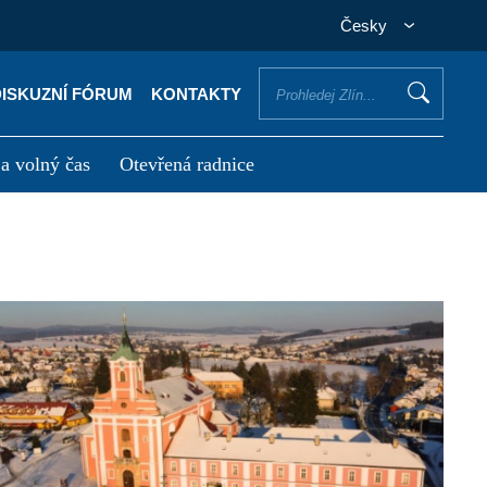
Česky
DISKUZNÍ FÓRUM
KONTAKTY
 a volný čas
Otevřená radnice
otřebuji vyřídit
Potřebuji zaplatit