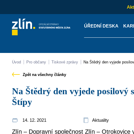
Akt
ÚŘEDNÍ DESKA
KAR
Kontakty
Úřední desk
Úvod
Pro občany
Tiskové zprávy
Na Štědrý den vyjede posilo
Zpět na všechny články
Na Štědrý den vyjede posilový spoj na půlnoční do
Štípy
14. 12. 2021
Aktuality
Zlín – Dopravní společnost Zlín – Otrokovice 