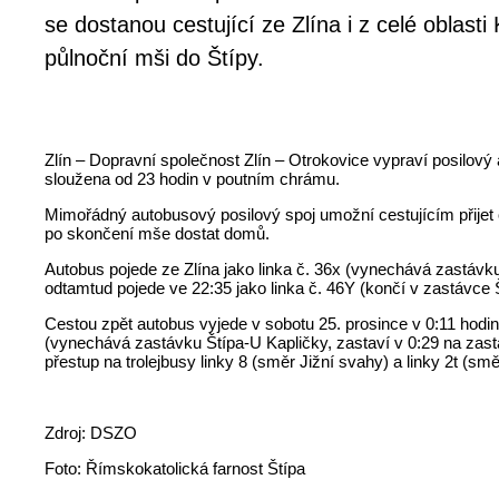
se dostanou cestující ze Zlína i z celé oblasti
půlnoční mši do Štípy.
Zlín – Dopravní společnost Zlín – Otrokovice vypraví posilový 
sloužena od 23 hodin v poutním chrámu.
Mimořádný autobusový posilový spoj umožní cestujícím přijet o
po skončení mše dostat domů.
Autobus pojede ze Zlína jako linka č. 36x (vynechává zastávku
odtamtud pojede ve 22:35 jako linka č. 46Y (končí v zastávce Š
Cestou zpět autobus vyjede v sobotu 25. prosince v 0:11 hodin 
(vynechává zastávku Štípa-U Kapličky, zastaví v 0:29 na zast
přestup na trolejbusy linky 8 (směr Jižní svahy) a linky 2t (sm
Zdroj: DSZO
Foto: Římskokatolická farnost Štípa