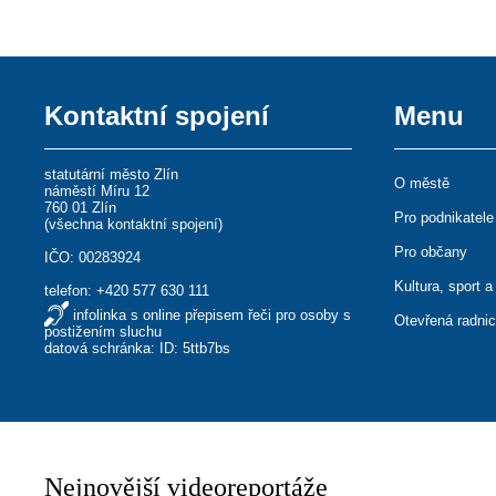
Kontaktní spojení
Menu
statutární město Zlín
O městě
náměstí Míru 12
760 01 Zlín
Pro podnikatele
(
všechna kontaktní spojení
)
Pro občany
IČO: 00283924
Kultura, sport a
telefon:
+420 577 630 111
infolinka s online přepisem řeči pro osoby s
Otevřená radni
postižením sluchu
datová schránka: ID: 5ttb7bs
Nejnovější videoreportáže