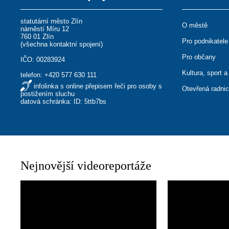
statutární město Zlín
O městě
náměstí Míru 12
760 01 Zlín
Pro podnikatele
(
všechna kontaktní spojení
)
Pro občany
IČO: 00283924
Kultura, sport a
telefon:
+420 577 630 111
infolinka s online přepisem řeči pro osoby s
Otevřená radni
postižením sluchu
datová schránka: ID: 5ttb7bs
Nejnovější videoreportáže