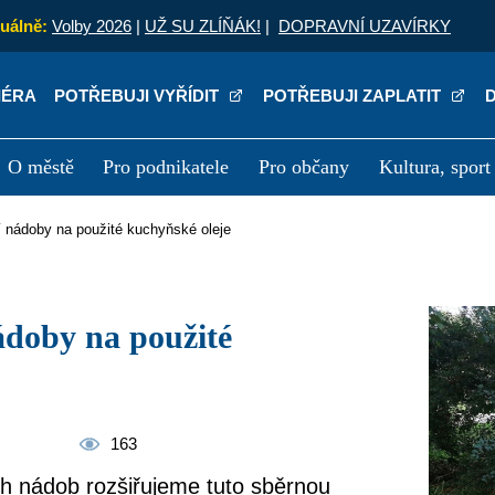
uálně:
Volby 2026
|
UŽ SU ZLÍŇÁK!
|
DOPRAVNÍ UZAVÍRKY
IÉRA
POTŘEBUJI VYŘÍDIT
POTŘEBUJI ZAPLATIT
O městě
Pro podnikatele
Pro občany
Kultura, sport
a
Kariéra
P
ší nádoby na použité kuchyňské oleje
163
ích nádob rozšiřujeme tuto sběrnou