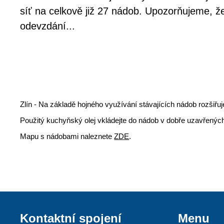
síť na celkově již 27 nádob. Upozorňujeme, že
odevzdání...
Zlín - Na základě hojného využívání stávajících nádob rozšiřu
Použitý kuchyňský olej vkládejte do nádob v dobře uzavřenýc
Mapu s nádobami naleznete
ZDE
.
Kontaktní spojení
Menu