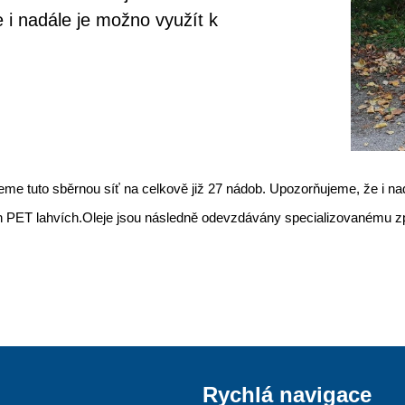
 i nadále je možno využít k
jeme tuto sběrnou síť na celkově již 27 nádob. Upozorňujeme, že i n
h PET lahvích.Oleje jsou následně odevzdávány specializovanému zp
Rychlá navigace