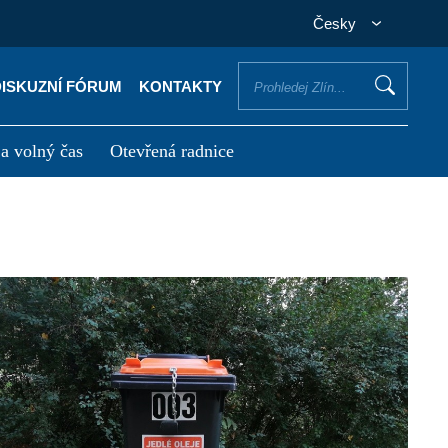
Česky
DISKUZNÍ FÓRUM
KONTAKTY
 a volný čas
Otevřená radnice
otřebuji vyřídit
Potřebuji zaplatit