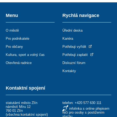
Menu
Rychlá navigace
O městě
Úřední deska
Pro podnikatele
Kariéra
Pro občany
Potřebuji vyřídit
Kultura, sport a volný čas
Potřebuji zaplatit
Otevřená radnice
Diskuzní fórum
Kontakty
Kontaktní spojení
statutární město Zlín
telefon:
+420 577 630 111
náměstí Míru 12
infolinka s online přepisem
760 01 Zlín
řeči pro osoby s postižením
(
všechna kontaktní spojení
)
sluchu