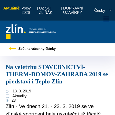
Aktuálně:
Volby
|
UŽ SU
|
DOPRAVNÍ
Česky
2026
ZLÍŇÁK!
UZAVÍRKY
STAVEBNICTVÍ-THERM-DOMOV-ZAHRADA 2019 se představí i Teplo Zlín
Zpět na všechny články
otřebuji vyřídit
Potřebuji zaplatit
Diskuzní fór
Na veletrhu STAVEBNICTVÍ-
THERM-DOMOV-ZAHRADA 2019 se
představí i Teplo Zlín
13. 3. 2019
Aktuality
23
Zlín - Ve dnech 21. - 23. 3. 2019 se ve
zlínské sportovní hale uskuteční již třicátý