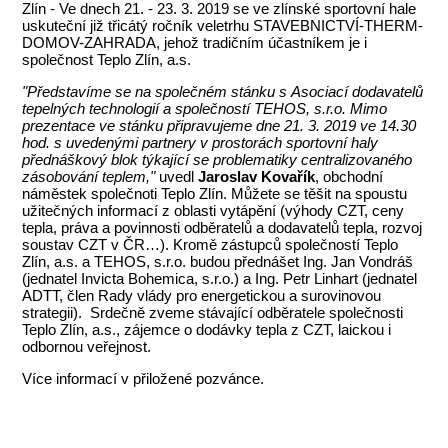
Zlín - Ve dnech 21. - 23. 3. 2019 se ve zlínské sportovní hale
uskuteční již třicátý ročník veletrhu STAVEBNICTVÍ-THERM-
DOMOV-ZAHRADA, jehož tradičním účastníkem je i
společnost Teplo Zlín, a.s.
"Představíme se na společném stánku s Asociací dodavatelů
tepelných technologií a společností TEHOS, s.r.o. Mimo
prezentace ve stánku připravujeme dne 21. 3. 2019 ve 14.30
hod. s uvedenými partnery v prostorách sportovní haly
přednáškový blok týkající se problematiky centralizovaného
zásobování teplem,"
uvedl
Jaroslav Kovařík
, obchodní
náměstek společnoti Teplo Zlín. Můžete se těšit na spoustu
užitečných informací z oblasti vytápění (výhody CZT, ceny
tepla, práva a povinnosti odběratelů a dodavatelů tepla, rozvoj
soustav CZT v ČR…). Kromě zástupců společností Teplo
Zlín, a.s. a TEHOS, s.r.o. budou přednášet Ing. Jan Vondráš
(jednatel Invicta Bohemica, s.r.o.) a Ing. Petr Linhart (jednatel
ADTT, člen Rady vlády pro energetickou a surovinovou
strategii). Srdečně zveme stávající odběratele společnosti
Teplo Zlín, a.s., zájemce o dodávky tepla z CZT, laickou i
odbornou veřejnost.
Více informací v přiložené pozvánce.