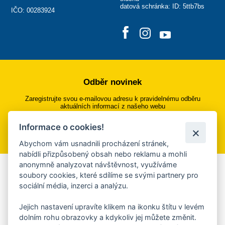
datová schránka: ID: 5ttb7bs
IČO: 00283924
Odběr novinek
Zaregistrujte svou e-mailovou adresu k pravidelnému odběru
aktuálních informací z našeho webu
Informace o cookies!
Přihlásit se k odběru
Abychom vám usnadnili procházení stránek,
nabídli přizpůsobený obsah nebo reklamu a mohli
anonymně analyzovat návštěvnost, využíváme
Aplikace Mobilní rozhlas
soubory cookies, které sdílíme se svými partnery pro
sociální média, inzerci a analýzu.
Chcete dostávat do svého mobilu či mailu upozornění na
blížící se nebezpečí, odstávky, poruchy a výpadky energií,
Jejich nastavení upravíte klikem na ikonku štítu v levém
ankety, pozvánky na kulturní a sportovní akce?
dolním rohu obrazovky a kdykoliv jej můžete změnit.
Více informací o aplikaci