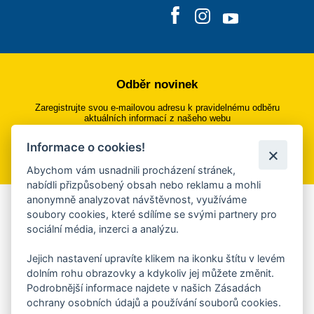
Odběr novinek
Zaregistrujte svou e-mailovou adresu k pravidelnému odběru
aktuálních informací z našeho webu
Informace o cookies!
Přihlásit se k odběru
Abychom vám usnadnili procházení stránek,
nabídli přizpůsobený obsah nebo reklamu a mohli
anonymně analyzovat návštěvnost, využíváme
Aplikace Mobilní rozhlas
soubory cookies, které sdílíme se svými partnery pro
sociální média, inzerci a analýzu.
Chcete dostávat do svého mobilu či mailu upozornění na
blížící se nebezpečí, odstávky, poruchy a výpadky energií,
Jejich nastavení upravíte klikem na ikonku štítu v levém
ankety, pozvánky na kulturní a sportovní akce?
dolním rohu obrazovky a kdykoliv jej můžete změnit.
Více informací o aplikaci
Podrobnější informace najdete v našich Zásadách
ochrany osobních údajů a používání souborů cookies.