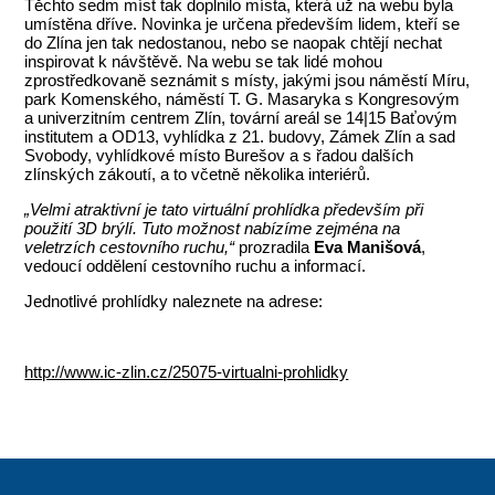
Těchto sedm míst tak doplnilo místa, která už na webu byla
umístěna dříve. Novinka je určena především lidem, kteří se
do Zlína jen tak nedostanou, nebo se naopak chtějí nechat
inspirovat k návštěvě. Na webu se tak lidé mohou
zprostředkovaně seznámit s místy, jakými jsou náměstí Míru,
park Komenského, náměstí T. G. Masaryka s Kongresovým
a univerzitním centrem Zlín, tovární areál se 14|15 Baťovým
institutem a OD13, vyhlídka z 21. budovy, Zámek Zlín a sad
Svobody, vyhlídkové místo Burešov a s řadou dalších
zlínských zákoutí, a to včetně několika interiérů.
„Velmi atraktivní je tato virtuální prohlídka především při
použití 3D brýlí. Tuto možnost nabízíme zejména na
veletrzích cestovního ruchu,“
prozradila
Eva Manišová
,
vedoucí oddělení cestovního ruchu a informací.
Jednotlivé prohlídky naleznete na adrese:
http://www.ic-zlin.cz/25075-virtualni-prohlidky