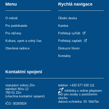
Menu
Rychlá navigace
O městě
Úřední deska
Pro podnikatele
Kariéra
Pro občany
Potřebuji vyřídit
Kultura, sport a volný čas
Potřebuji zaplatit
Otevřená radnice
Diskuzní fórum
Kontakty
Kontaktní spojení
statutární město Zlín
telefon:
+420 577 630 111
náměstí Míru 12
infolinka s online přepisem
760 01 Zlín
řeči pro osoby s postižením
(
všechna kontaktní spojení
)
sluchu
datová schránka: ID: 5ttb7bs
IČO: 00283924