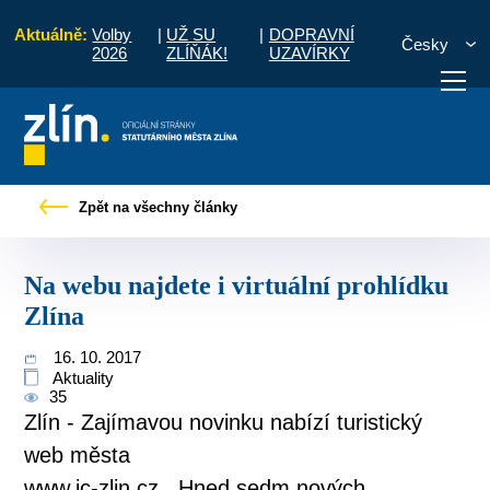
Aktuálně:
Volby
|
UŽ SU
|
DOPRAVNÍ
Česky
2026
ZLÍŇÁK!
UZAVÍRKY
o občany
Tiskové zprávy
Na webu najdete i virtuální prohlídku Zlína
Zpět na všechny články
otřebuji vyřídit
Potřebuji zaplatit
Diskuzní fór
Na webu najdete i virtuální prohlídku
Zlína
16. 10. 2017
Aktuality
35
Zlín - Zajímavou novinku nabízí turistický
web města
www.ic-zlin.cz . Hned sedm nových