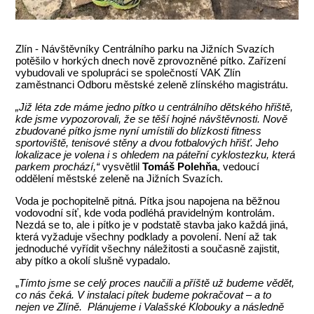
Zlín - Návštěvníky Centrálního parku na Jižních Svazích
potěšilo v horkých dnech nově zprovozněné pítko. Zařízení
vybudovali ve spolupráci se společností VAK Zlín
zaměstnanci Odboru městské zeleně zlínského magistrátu.
„Již léta zde máme jedno pítko u centrálního dětského hřiště,
kde jsme vypozorovali, že se těší hojné návštěvnosti. Nově
zbudované pítko jsme nyní umístili do blízkosti fitness
sportoviště, tenisové stěny a dvou fotbalových hřišť. Jeho
lokalizace je volena i s ohledem na páteřní cyklostezku, která
parkem prochází,“
vysvětlil
Tomáš Polehňa
, vedoucí
oddělení městské zeleně na Jižních Svazích.
Voda je pochopitelně pitná. Pítka jsou napojena na běžnou
vodovodní síť, kde voda podléhá pravidelným kontrolám.
Nezdá se to, ale i pítko je v podstatě stavba jako každá jiná,
která vyžaduje všechny podklady a povolení. Není až tak
jednoduché vyřídit všechny náležitosti a současně zajistit,
aby pítko a okolí slušně vypadalo.
„
Tímto jsme se celý proces naučili a příště už budeme vědět,
co nás čeká. V instalaci pítek budeme pokračovat – a to
nejen ve Zlíně. Plánujeme i Valašské Klobouky a následně