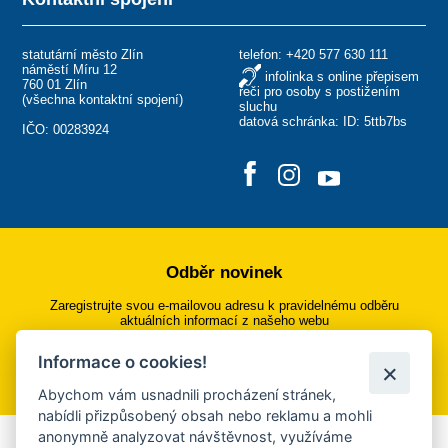
statutární město Zlín
telefon:
+420 577 630 111
náměstí Míru 12
infolinka s online přepisem
760 01 Zlín
řeči pro osoby s postižením
(
všechna kontaktní spojení
)
sluchu
datová schránka: ID: 5ttb7bs
IČO: 00283924
Odběr novinek
Zaregistrujte svou e-mailovou adresu k pravidelnému odběru
aktuálních informací z našeho webu
Informace o cookies!
Přihlásit se k odběru
Abychom vám usnadnili procházení stránek,
nabídli přizpůsobený obsah nebo reklamu a mohli
anonymně analyzovat návštěvnost, využíváme