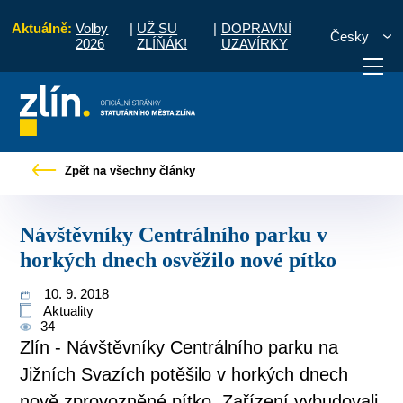
Aktuálně:
Volby
|
UŽ SU
|
DOPRAVNÍ
Česky
2026
ZLÍŇÁK!
UZAVÍRKY
Návštěvníky Centrálního parku v horkých dnech osvěžilo nové pítko
Zpět na všechny články
otřebuji vyřídit
Potřebuji zaplatit
Diskuzní fór
Návštěvníky Centrálního parku v
horkých dnech osvěžilo nové pítko
10. 9. 2018
Aktuality
34
Zlín - Návštěvníky Centrálního parku na
Jižních Svazích potěšilo v horkých dnech
nově zprovozněné pítko. Zařízení vybudovali