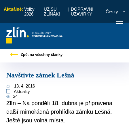
Aktuálně:
Volby
|
UŽ SU
|
DOPRAVNÍ
Česky
2026
ZLÍŇÁK!
UZAVÍRKY
Úvod
Pro občany
Tiskové zprávy
Navštivte zámek Lešná
Zpět na všechny články
otřebuji vyřídit
Potřebuji zaplatit
Diskuzní fór
Navštivte zámek Lešná
13. 4. 2016
Aktuality
34
Zlín – Na pondělí 18. dubna je připravena
další mimořádná prohlídka zámku Lešná.
Ještě jsou volná místa.