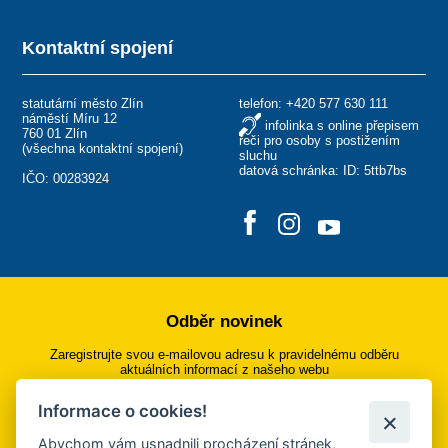
Kontaktní spojení
statutární město Zlín
telefon:
+420 577 630 111
náměstí Míru 12
infolinka s online přepisem
760 01 Zlín
řeči pro osoby s postižením
(
všechna kontaktní spojení
)
sluchu
datová schránka: ID: 5ttb7bs
IČO: 00283924
Odběr novinek
Zaregistrujte svou e-mailovou adresu k pravidelnému odběru
aktuálních informací z našeho webu
Informace o cookies!
Přihlásit se k odběru
Abychom vám usnadnili procházení stránek,