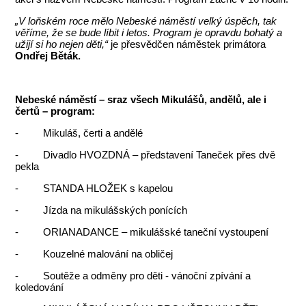
„V loňském roce mělo Nebeské náměstí velký úspěch, tak
věříme, že se bude líbit i letos. Program je opravdu bohatý a
užijí si ho nejen děti,“
je přesvědčen náměstek primátora
Ondřej Běták.
Nebeské náměstí – sraz všech Mikulášů, andělů, ale i
čertů – program:
- Mikuláš, čerti a andělé
- Divadlo HVOZDNÁ – představení Taneček přes dvě
pekla
- STANDA HLOŽEK s kapelou
- Jízda na mikulášských ponících
- ORIANADANCE – mikulášské taneční vystoupení
- Kouzelné malování na obličej
- Soutěže a odměny pro děti - vánoční zpívání a
koledování