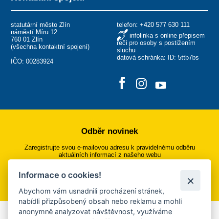
statutární město Zlín
telefon:
+420 577 630 111
náměstí Míru 12
infolinka s online přepisem
760 01 Zlín
řeči pro osoby s postižením
(
všechna kontaktní spojení
)
sluchu
datová schránka: ID: 5ttb7bs
IČO: 00283924
Odběr novinek
Zaregistrujte svou e-mailovou adresu k pravidelnému odběru
aktuálních informací z našeho webu
Informace o cookies!
Přihlásit se k odběru
Abychom vám usnadnili procházení stránek,
nabídli přizpůsobený obsah nebo reklamu a mohli
anonymně analyzovat návštěvnost, využíváme