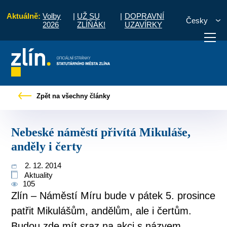
Aktuálně:
Volby
|
UŽ SU
|
DOPRAVNÍ
Česky
2026
ZLÍŇÁK!
UZAVÍRKY
y
Tiskové zprávy
Nebeské náměstí přivítá Mikuláše, anděly i čerty
Zpět na všechny články
otřebuji vyřídit
Potřebuji zaplatit
Diskuzní fór
Nebeské náměstí přivítá Mikuláše,
anděly i čerty
2. 12. 2014
Aktuality
105
Zlín – Náměstí Míru bude v pátek 5. prosince
patřit Mikulášům, andělům, ale i čertům.
Budou zde mít sraz na akci s názvem