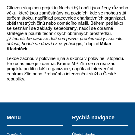
Cílovou skupinou projektu Nechci být obětí jsou ženy různého
věku, které jsou zaměstnány na pozicích, kde se mohou stát
terčem útoku, například pracovnice charitativních organizací,
oběti trestných činů nebo domácího násilí. Během pěti lekcí
se seznámí se základy sebeobrany, naučí se obranné
strategie a použití technických obranných prostředků.
„V teoretické části se dotknou právní problematiky i sociální
oblasti, hodně se dozví i z psychologie,“
doplnil
Milan
Kladníček
.
Lekce začnou v polovině října a skončí v polovině listopadu.
Pro účastnice je zdarma. Kromě MP Zlín se na realizaci
projektu podílí i další organizace, například Intervenční
centrum Zlín nebo Probační a intervenční služba České
republiky.
Menu
Rychlá navigace
O městě
Úřední deska