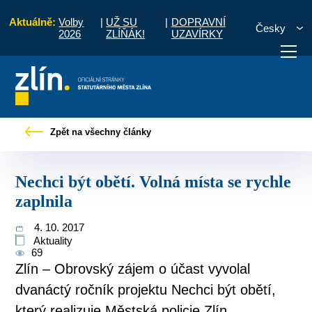
Aktuálně:
Volby
|
UŽ SU
|
DOPRAVNÍ
Česky
2026
ZLÍŇÁK!
UZAVÍRKY
ny
Tiskové zprávy
Nechci být obětí. Volná místa se rychle zaplnila
Zpět na všechny články
otřebuji vyřídit
Potřebuji zaplatit
Diskuzní fór
Nechci být obětí. Volná místa se rychle
zaplnila
4. 10. 2017
Aktuality
69
Zlín – Obrovský zájem o účast vyvolal
dvanáctý ročník projektu Nechci být obětí,
který realizuje Městská policie Zlín.