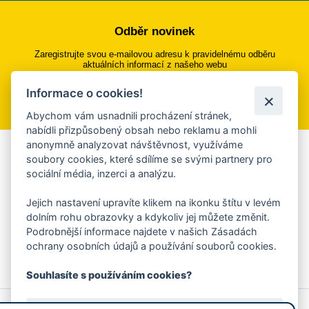
Odběr novinek
Zaregistrujte svou e-mailovou adresu k pravidelnému odběru
aktuálních informací z našeho webu
Informace o cookies!
Přihlásit se k odběru
Abychom vám usnadnili procházení stránek,
nabídli přizpůsobený obsah nebo reklamu a mohli
anonymně analyzovat návštěvnost, využíváme
Aplikace Mobilní rozhlas
soubory cookies, které sdílíme se svými partnery pro
sociální média, inzerci a analýzu.
Chcete dostávat do svého mobilu či mailu upozornění na
blížící se nebezpečí, odstávky, poruchy a výpadky energií,
Jejich nastavení upravíte klikem na ikonku štítu v levém
ankety, pozvánky na kulturní a sportovní akce?
dolním rohu obrazovky a kdykoliv jej můžete změnit.
Více informací o aplikaci
Podrobnější informace najdete v našich Zásadách
ochrany osobních údajů a používání souborů cookies.
Souhlasíte s používáním cookies?
© 2026 Magistrát města Zlína
Prohlášení o používání cookies