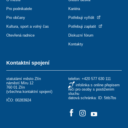
Pro podnikatele
Kariéra
Pro občany
Potřebuji vyřídit
Kultura, sport a volný čas
Potřebuji zaplatit
Otevřená radnice
Diskuzní fórum
Kontakty
Kontaktní spojení
statutární město Zlín
telefon:
+420 577 630 111
náměstí Míru 12
infolinka s online přepisem
760 01 Zlín
řeči pro osoby s postižením
(
všechna kontaktní spojení
)
sluchu
datová schránka: ID: 5ttb7bs
IČO: 00283924