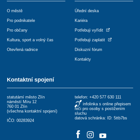
O městě
Úřední deska
Pro podnikatele
Kariéra
Pro občany
Potřebuji vyřídit
Kultura, sport a volný čas
Potřebuji zaplatit
Otevřená radnice
Diskuzní fórum
Kontakty
Kontaktní spojení
statutární město Zlín
telefon:
+420 577 630 111
náměstí Míru 12
infolinka s online přepisem
760 01 Zlín
řeči pro osoby s postižením
(
všechna kontaktní spojení
)
sluchu
datová schránka: ID: 5ttb7bs
IČO: 00283924