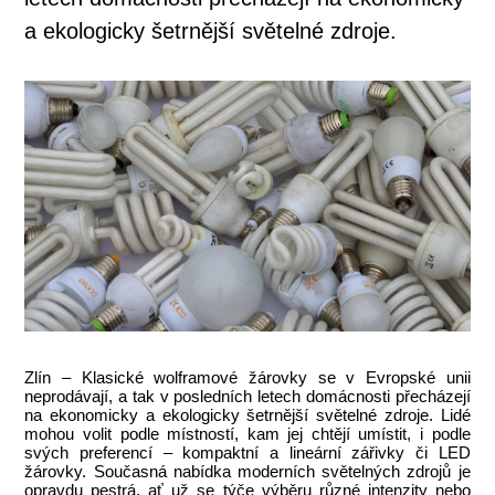
a ekologicky šetrnější světelné zdroje.
Zlín – Klasické wolframové žárovky se v Evropské unii
neprodávají, a tak v posledních letech domácnosti přecházejí
na ekonomicky a ekologicky šetrnější světelné zdroje. Lidé
mohou volit podle místností, kam jej chtějí umístit, i podle
svých preferencí – kompaktní a lineární zářivky či LED
žárovky. Současná nabídka moderních světelných zdrojů je
opravdu pestrá, ať už se týče výběru různé intenzity nebo