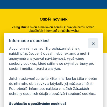
Odběr novinek
Zaregistrujte svou e-mailovou adresu k pravidelnému odběru
aktuálních informací z našeho webu
Informace o cookies!
Přihlásit se k odběru
Abychom vám usnadnili procházení stránek,
nabídli přizpůsobený obsah nebo reklamu a mohli
anonymně analyzovat návštěvnost, využíváme
Aplikace Mobilní rozhlas
soubory cookies, které sdílíme se svými partnery pro
sociální média, inzerci a analýzu.
Chcete dostávat do svého mobilu či mailu upozornění na
blížící se nebezpečí, odstávky, poruchy a výpadky energií,
Jejich nastavení upravíte klikem na ikonku štítu v levém
ankety, pozvánky na kulturní a sportovní akce?
dolním rohu obrazovky a kdykoliv jej můžete změnit.
Více informací o aplikaci
Podrobnější informace najdete v našich Zásadách
ochrany osobních údajů a používání souborů cookies.
Souhlasíte s používáním cookies?