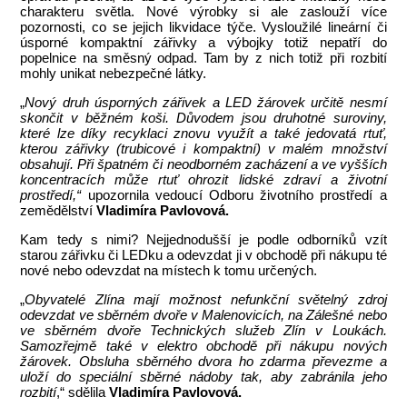
charakteru světla. Nové výrobky si ale zaslouží více
pozornosti, co se jejich likvidace týče. Vysloužilé lineární či
úsporné kompaktní zářivky a výbojky totiž nepatří do
popelnice na směsný odpad. Tam by z nich totiž při rozbití
mohly unikat nebezpečné látky.
„
Nový druh úsporných zářivek a LED žárovek určitě nesmí
skončit v běžném koši. Důvodem jsou druhotné suroviny,
které lze díky recyklaci znovu využít a také jedovatá rtuť,
kterou zářivky (trubicové i kompaktní) v malém množství
obsahují. Při špatném či neodborném zacházení a ve vyšších
koncentracích může rtuť ohrozit lidské zdraví a životní
prostředí,“
upozornila vedoucí Odboru životního prostředí a
zemědělství
Vladimíra Pavlovová.
Kam tedy s nimi? Nejjednodušší je podle odborníků vzít
starou zářivku či LEDku a odevzdat ji v obchodě při nákupu té
nové nebo odevzdat na místech k tomu určených.
„
Obyvatelé Zlína mají možnost nefunkční světelný zdroj
odevzdat ve sběrném dvoře v Malenovicích, na Zálešné nebo
ve sběrném dvoře Technických služeb Zlín v Loukách.
Samozřejmě také v elektro obchodě při nákupu nových
žárovek. Obsluha sběrného dvora ho zdarma převezme a
uloží do speciální sběrné nádoby tak, aby zabránila jeho
rozbití
,“ sdělila
Vladimíra Pavlovová.