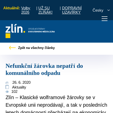
Aktuálně:
Volby
|
UŽ SU
|
DOPRAVNÍ
Česky
2026
ZLÍŇÁK!
UZAVÍRKY
Tiskové zprávy
Nefunkční žárovka nepatří do komunálního odpadu
Zpět na všechny články
otřebuji vyřídit
Potřebuji zaplatit
Diskuzní fór
Nefunkční žárovka nepatří do
komunálního odpadu
26. 6. 2020
Aktuality
102
Zlín – Klasické wolframové žárovky se v
Evropské unii neprodávají, a tak v posledních
letech domácnosti přecházejí na ekonomicky