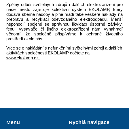
Zpětný odběr světelných zdrojů i dalších elektrozařízení pro
naše město zajišťuje kolektivní systém EKOLAMP, který
dodává sběrné nádoby a plně hradí také veškeré náklady na
přepravu a recyklaci odevzdaného elektroodpadu. Menší
nepohodlí spojené se správnou likvidací úsporné zářivky,
fénu, vysavače či jiného elektrozařízení nám vynahradí
vědomí, že společně přispíváme k ochraně životního
prostředí okolo nás.
Více se o nakládání s nefunkčními světelnými zdroji a dalších
aktivitách společnosti EKOLAMP dočtete na
www.ekolamp.cz.
Menu
Rychlá navigace