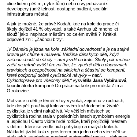
ulice lidem pěším, cyklistům) nebo o vyjednávání s
developery (udržitelnost, dostupné bydlení, sociální
infrastruktura města).
A jak je možné, že právě Kodaň, kde na kole do práce či
školy dojíždí 41 % obyvatel, a také Aarhus už mnoho let
slouží jako inspirace městům po celém světě ? Krátká
odpověď zní: „Začnou brzy“.
„V Dánsku je jízda na kole základní dovedností a je na stejné
úrovni jak chůze a mluvení. Většina dánských dětí, když
začnou chodit do školy – umí jezdit na kole. Školy pak mohou
začít na mírně vyšší úrovni tím, že vyučují děti o dopravních
pravidlech a bezpečnosti na silnicích a účastní se kampaní,
které podporují dobré cyklistické návyky – např.
Cyklodoprava pro všechny děti,“
vysvětlila
Jana Vybíralová
,
koordinátorka kampaně Do práce na kole pro města Zlín a
Otrokovice.
Motivace u dětí je téměř vždy vysoká, zejména v rodinách,
kde dospělí používají kolo ve svém každodenním životě –
cyklistika je velmi nakažlivá. Ve větších městech se
cyklistická rodina stala v posledních letech symbolem energie
a úspěchu ! Často vidíte hrdé rodiče, kteří projíždějí městem
s dětmi, které se vedle nich pohybují na malých kolech.
Nákladní jízdní kola s prostorem pro jedno nebo více dětí se
staly také symbolem moderní metropolitní rodiny – dokonce i