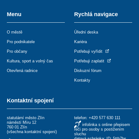
Menu
Rychlá navigace
O městě
Úřední deska
Pro podnikatele
Kariéra
Pro občany
Potřebuji vyřídit
Kultura, sport a volný čas
Potřebuji zaplatit
Otevřená radnice
Diskuzní fórum
Kontakty
Kontaktní spojení
statutární město Zlín
telefon:
+420 577 630 111
náměstí Míru 12
infolinka s online přepisem
760 01 Zlín
řeči pro osoby s postižením
(
všechna kontaktní spojení
)
sluchu
datová schránka: ID: 5ttb7bs