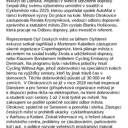
exkurzi do Dánska. Inspiraci v Mekce udržitelné dopravy
čerpali díky svému výbornému umístění v soutěži o
Cykloměsto roku 2019, kterou uspořádal spolek AutoMat v
rámci květnové výzvy Do práce na kole. Město Otrokovice
zastupovala Renáta Krystyníková, vedoucí odboru dopravně-
správního a statutární město Zlín vyslalo Blanku Hoškovou,
která pracuje na Odboru dopravy, jako investiční referent.
Reprezentanti čtyř českých měst se během čtyřdenní
exkurze setkali například s Mortenem Kabellem zástupcem
slavné organizace Copenhagenize, která plánuje města s
akcentem na soulad kvality života a udržitelnosti dopravy,
nebo Klausem Bondamem ředitelem Cycling Embassy of
Denmark. Na programu byla i návštěva pobočky hnutí
Cycling Without Age, jehož dobrovolníci na speciálních kolech
berou na vyjížďky seniory, kteří by jinak trávili čas v
domovech. Těchto dobrovolníků působí už 30 000 ve 40
zemích. V Otrokovicích se již v roce 2018 nechali inspirovat
Dánskem a pro Senior (příspěvková organizace města) je
k dispozici jedna rikša na elektropohon, na které dobrovolníci
a studenti vozí seniory 1 až 2 krát týdně po městě. Na
zakoupení se podílel společně sociální odbor města
Otrokovic společně se Seniorem a pomohla i sbírka. Zástupci
českých měst si prohlédli ukázky cykloinfrastuktury
v Aarhusu a Kodani. Získali informace mj. o řešení situace
městského centra, problémy se zásobováním, parkováním
kol i aut, o politice rozvoje veřejných prostranství (návrat