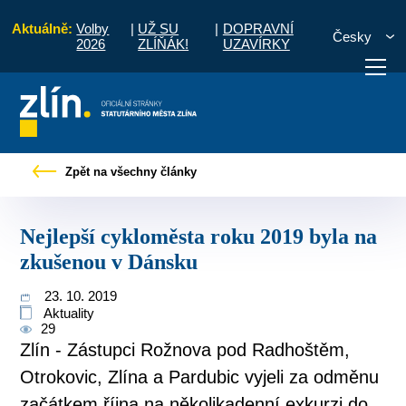
Aktuálně:
Volby
|
UŽ SU
|
DOPRAVNÍ
Česky
2026
ZLÍŇÁK!
UZAVÍRKY
vé zprávy
Nejlepší cykloměsta roku 2019 byla na zkušenou v Dánsku
Zpět na všechny články
otřebuji vyřídit
Potřebuji zaplatit
Diskuzní fór
Nejlepší cykloměsta roku 2019 byla na
zkušenou v Dánsku
23. 10. 2019
Aktuality
29
Zlín - Zástupci Rožnova pod Radhoštěm,
Otrokovic, Zlína a Pardubic vyjeli za odměnu
začátkem října na několikadenní exkurzi do