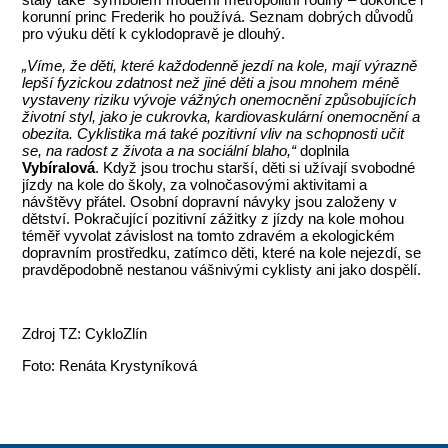
korunní princ Frederik ho používá. Seznam dobrých důvodů
pro výuku dětí k cyklodopravě je dlouhý.
„Víme, že děti, které každodenně jezdí na kole, mají výrazně
lepší fyzickou zdatnost než jiné děti a jsou mnohem méně
vystaveny riziku vývoje vážných onemocnění způsobujících
životní styl, jako je cukrovka, kardiovaskulární onemocnění a
obezita. Cyklistika má také pozitivní vliv na schopnosti učit
se, na radost z života a na sociální blaho,“
doplnila
Vybíralová
. Když jsou trochu starší, děti si užívají svobodné
jízdy na kole do školy, za volnočasovými aktivitami a
návštěvy přátel. Osobní dopravní návyky jsou založeny v
dětství. Pokračující pozitivní zážitky z jízdy na kole mohou
téměř vyvolat závislost na tomto zdravém a ekologickém
dopravním prostředku, zatímco děti, které na kole nejezdí, se
pravděpodobně nestanou vášnivými cyklisty ani jako dospělí.
Zdroj TZ: CykloZlín
Foto: Renáta Krystyníková