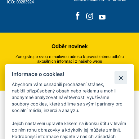
IČO: 00283924
Odběr novinek
Zaregistrujte svou e-mailovou adresu k pravidelnému odběru
aktuálních informací z našeho webu
Informace o cookies!
Přihlásit se k odběru
Abychom vám usnadnili procházení stránek,
nabídli přizpůsobený obsah nebo reklamu a mohli
anonymně analyzovat návštěvnost, využíváme
Aplikace Mobilní rozhlas
soubory cookies, které sdílíme se svými partnery pro
sociální média, inzerci a analýzu.
Chcete dostávat do svého mobilu či mailu upozornění na
blížící se nebezpečí, odstávky, poruchy a výpadky energií,
Jejich nastavení upravíte klikem na ikonku štítu v levém
ankety, pozvánky na kulturní a sportovní akce?
dolním rohu obrazovky a kdykoliv jej můžete změnit.
Více informací o aplikaci
Podrobnější informace najdete v našich Zásadách