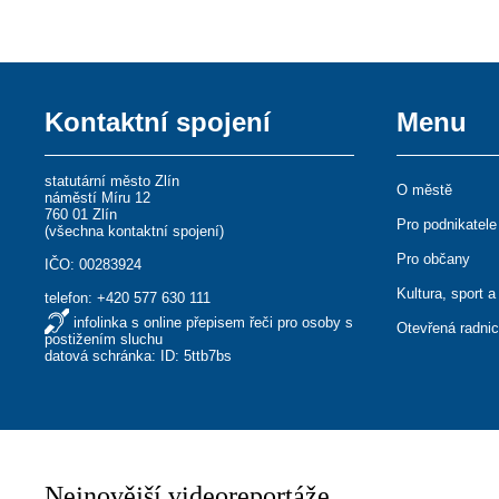
Kontaktní spojení
Menu
statutární město Zlín
O městě
náměstí Míru 12
760 01 Zlín
Pro podnikatele
(
všechna kontaktní spojení
)
Pro občany
IČO: 00283924
Kultura, sport a
telefon:
+420 577 630 111
infolinka s online přepisem řeči pro osoby s
Otevřená radni
postižením sluchu
datová schránka: ID: 5ttb7bs
Nejnovější videoreportáže