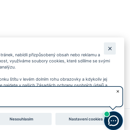
tránek, nabídli přizpůsobený obsah nebo reklamu a
 ankety, pozvánky na kulturní a sportovní akce?
st, využíváme soubory cookies, které sdílíme se svými
 analýzu.
konku štítu v levém dolním rohu obrazovky a kdykoliv jej
e najdete v našich Zásadách ochrany osobních údajů a
Nesouhlasím
Nastavení cookies