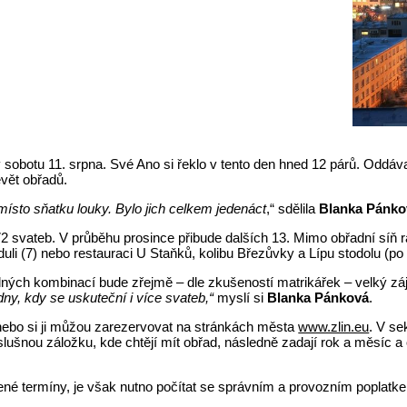
 sobotu 11. srpna. Své Ano si řeklo v tento den hned 12 párů. Oddávaj
evět obřadů.
 místo sňatku louky. Bylo jich celkem jedenáct
,“ sdělila
Blanka Pánko
72 svateb. V průběhu prosince přibude dalších 13. Mimo obřadní síň 
uli (7) nebo restauraci U Staňků, kolibu Březůvky a Lípu stodolu (po 
elných kombinací bude zřejmě – dle zkušeností matrikářek – velký zá
ny, kdy se uskuteční i více svateb,“
myslí si
Blanka Pánková
.
nebo si ji můžou zarezervovat na stránkách města
www.zlin.eu
. V se
lušnou záložku, kde chtějí mít obřad, následně zadají rok a měsíc a
né termíny, je však nutno počítat se správním a provozním poplatk