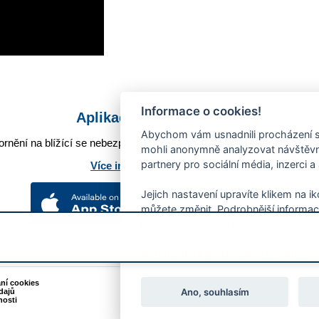
Informace o cookies!
Aplikace Mobilní rozhlas
Abychom vám usnadnili procházení s
rnění na blížící se nebezpečí, odstávky, poruchy a výpadky energií,
mohli anonymně analyzovat návštěvno
partnery pro sociální média, inzerci a
Více informací o aplikaci
Jejich nastavení upravíte klikem na i
můžete změnit. Podrobnější informac
používání souborů cookies.
Souhlasíte s používáním cookies?
ání cookies
Podněty k webovým stránkám
Ano, souhlasím
dajů
Kontakt:
webmaster@zlin.eu
nosti