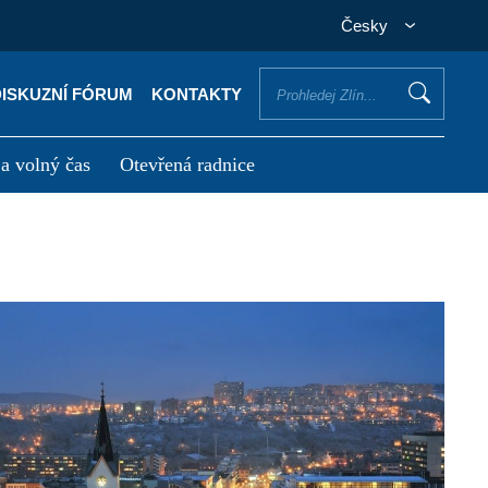
Česky
DISKUZNÍ FÓRUM
KONTAKTY
 a volný čas
Otevřená radnice
otřebuji vyřídit
Potřebuji zaplatit