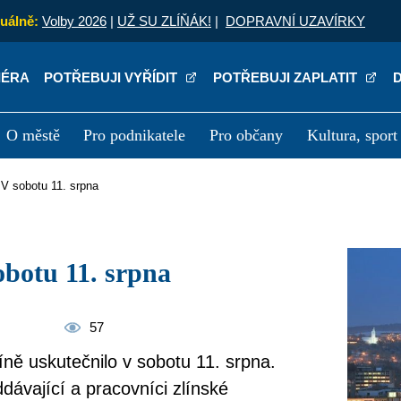
uálně:
Volby 2026
|
UŽ SU ZLÍŇÁK!
|
DOPRAVNÍ UZAVÍRKY
IÉRA
POTŘEBUJI VYŘÍDIT
POTŘEBUJI ZAPLATIT
O městě
Pro podnikatele
Pro občany
Kultura, sport
a
Kariéra
P
 V sobotu 11. srpna
sobotu 11. srpna
57
íně uskutečnilo v sobotu 11. srpna.
dávající a pracovníci zlínské