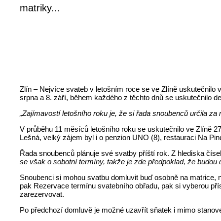
matriky...
Zlín – Nejvíce svateb v letošním roce se ve Zlíně uskutečnilo v
srpna a 8. září, během každého z těchto dnů se uskutečnilo d
„Zajímavostí letošního roku je, že si řada snoubenců určila za
V průběhu 11 měsíců letošního roku se uskutečnilo ve Zlíně 2
Lešná, velký zájem byl i o penzion UNO (8), restauraci Na Pind
Řada snoubenců plánuje své svatby příští rok. Z hlediska čís
se však o sobotní termíny, takže je zde předpoklad, že budou d
Snoubenci si mohou svatbu domluvit buď osobně na matrice, 
pak Rezervace termínu svatebního obřadu, pak si vyberou přís
zarezervovat.
Po předchozí domluvě je možné uzavřít sňatek i mimo stanove