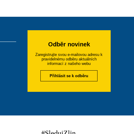
Odběr novinek
Zaregistrujte svou e-mailovou adresu k
pravidelnému odběru aktuálních
informací z našeho webu
Přihlásit se k odběru
#SledujZlin