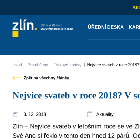
Akt
ÚŘEDNÍ DESKA
KAR
Kontakty
Úřední desk
Úvod
Pro občany
Tiskové zprávy
Nejvíce svateb v roce 2018?
Zpět na všechny články
Nejvíce svateb v roce 2018? V 
3. 12. 2018
Aktuality
Zlín – Nejvíce svateb v letošním roce se ve Zl
Své Ano si řeklo v tento den hned 12 párů. Od