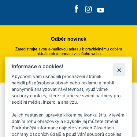
Odběr novinek
Zaregistrujte svou e-mailovou adresu k pravidelnému odběru
aktuálních informací z našeho webu
Informace o cookies!
Přihlásit se k odběru
Abychom vám usnadnili procházení stránek,
nabídli přizpůsobený obsah nebo reklamu a mohli
anonymně analyzovat návštěvnost, využíváme
Aplikace Mobilní rozhlas
soubory cookies, které sdílíme se svými partnery pro
sociální média, inzerci a analýzu.
Chcete dostávat do svého mobilu či mailu upozornění na
blížící se nebezpečí, odstávky, poruchy a výpadky energií,
Jejich nastavení upravíte klikem na ikonku štítu v levém
ankety, pozvánky na kulturní a sportovní akce?
dolním rohu obrazovky a kdykoliv jej můžete změnit.
Více informací o aplikaci
Podrobnější informace najdete v našich Zásadách
ochrany osobních údajů a používání souborů cookies.