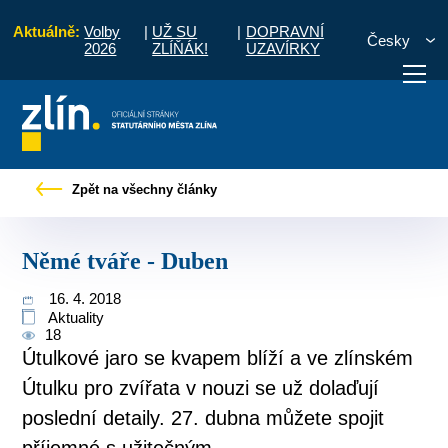
Aktuálně:
Volby
|
UŽ SU
|
DOPRAVNÍ
Česky
2026
ZLÍŇÁK!
UZAVÍRKY
Úvod
Pro občany
Tiskové zprávy
Němé tváře - Duben
Zpět na všechny články
otřebuji vyřídit
Potřebuji zaplatit
Diskuzní fór
Němé tváře - Duben
16. 4. 2018
Aktuality
18
Útulkové jaro se kvapem blíží a ve zlínském
Útulku pro zvířata v nouzi se už dolaďují
poslední detaily. 27. dubna můžete spojit
příjemné s užitečným...