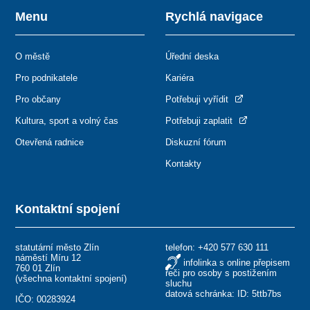
Menu
Rychlá navigace
O městě
Úřední deska
Pro podnikatele
Kariéra
Pro občany
Potřebuji vyřídit
Kultura, sport a volný čas
Potřebuji zaplatit
Otevřená radnice
Diskuzní fórum
Kontakty
Kontaktní spojení
statutární město Zlín
telefon:
+420 577 630 111
náměstí Míru 12
infolinka s online přepisem
760 01 Zlín
řeči pro osoby s postižením
(
všechna kontaktní spojení
)
sluchu
datová schránka: ID: 5ttb7bs
IČO: 00283924