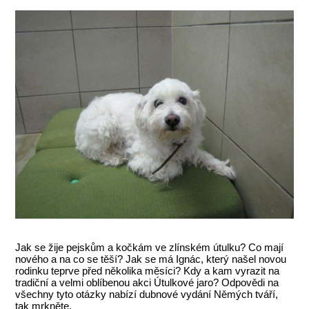
Jak se žije pejskům a kočkám ve zlínském útulku? Co mají
nového a na co se těší? Jak se má Ignác, který našel novou
rodinku teprve před několika měsíci? Kdy a kam vyrazit na
tradiční a velmi oblíbenou akci Útulkové jaro? Odpovědi na
všechny tyto otázky nabízí dubnové vydání Němých tváří,
tak mrkněte.