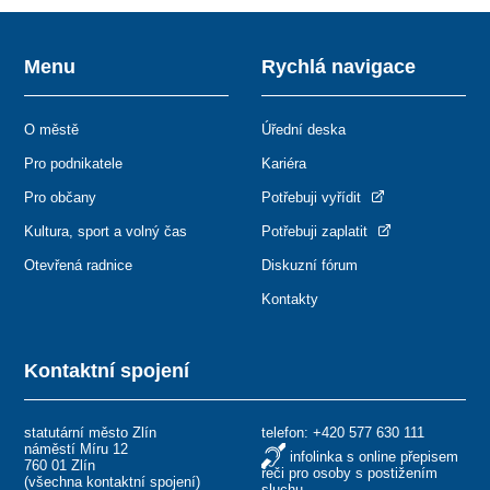
Menu
Rychlá navigace
O městě
Úřední deska
Pro podnikatele
Kariéra
Pro občany
Potřebuji vyřídit
Kultura, sport a volný čas
Potřebuji zaplatit
Otevřená radnice
Diskuzní fórum
Kontakty
Kontaktní spojení
statutární město Zlín
telefon:
+420 577 630 111
náměstí Míru 12
infolinka s online přepisem
760 01 Zlín
řeči pro osoby s postižením
(
všechna kontaktní spojení
)
sluchu