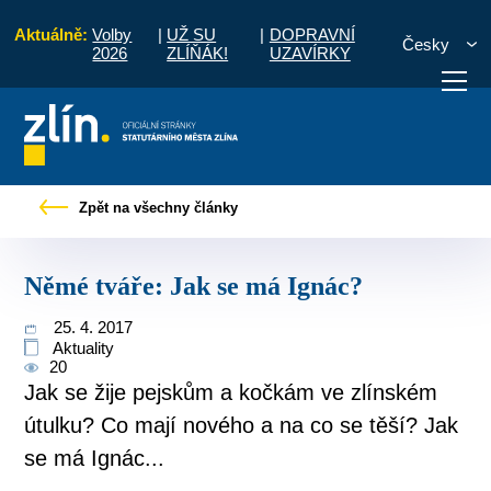
Aktuálně:
Volby
|
UŽ SU
|
DOPRAVNÍ
Česky
2026
ZLÍŇÁK!
UZAVÍRKY
Úvod
Pro občany
Tiskové zprávy
Němé tváře: Jak se má Ignác?
Zpět na všechny články
otřebuji vyřídit
Potřebuji zaplatit
Diskuzní fór
Němé tváře: Jak se má Ignác?
25. 4. 2017
Aktuality
20
Jak se žije pejskům a kočkám ve zlínském
útulku? Co mají nového a na co se těší? Jak
se má Ignác...