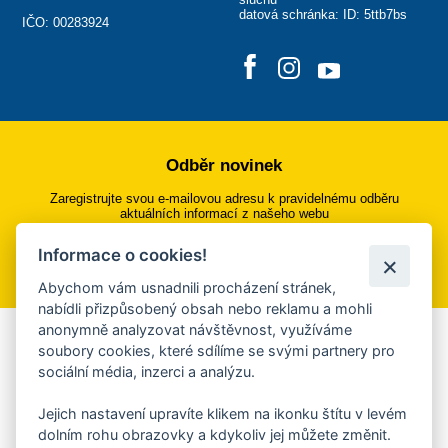
datová schránka: ID: 5ttb7bs
IČO: 00283924
Odběr novinek
Zaregistrujte svou e-mailovou adresu k pravidelnému odběru
aktuálních informací z našeho webu
Informace o cookies!
Přihlásit se k odběru
Abychom vám usnadnili procházení stránek,
nabídli přizpůsobený obsah nebo reklamu a mohli
anonymně analyzovat návštěvnost, využíváme
Aplikace Mobilní rozhlas
soubory cookies, které sdílíme se svými partnery pro
sociální média, inzerci a analýzu.
Chcete dostávat do svého mobilu či mailu upozornění na
blížící se nebezpečí, odstávky, poruchy a výpadky energií,
Jejich nastavení upravíte klikem na ikonku štítu v levém
ankety, pozvánky na kulturní a sportovní akce?
dolním rohu obrazovky a kdykoliv jej můžete změnit.
Více informací o aplikaci