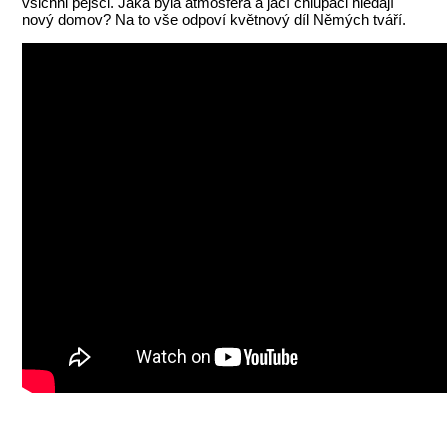
všichni pejsci. Jaká byla atmosféra a jací chlupáči hledají
nový domov? Na to vše odpoví květnový díl Němých tváří.