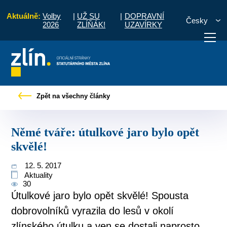
Aktuálně:
Volby
|
UŽ SU
|
DOPRAVNÍ
Česky
2026
ZLÍŇÁK!
UZAVÍRKY
 občany
Tiskové zprávy
Němé tváře: útulkové jaro bylo opět skvělé!
Zpět na všechny články
otřebuji vyřídit
Potřebuji zaplatit
Diskuzní fór
Němé tváře: útulkové jaro bylo opět
skvělé!
12. 5. 2017
Aktuality
30
Útulkové jaro bylo opět skvělé! Spousta
dobrovolníků vyrazila do lesů v okolí
zlínského útulku a ven se dostali naprosto