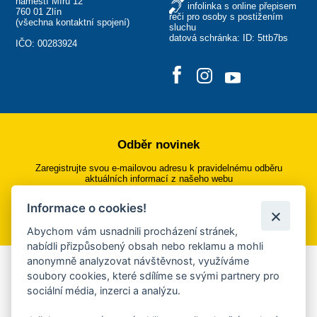
náměstí Míru 12
infolinka s online přepisem
760 01 Zlín
řeči pro osoby s postižením
(
všechna kontaktní spojení
)
sluchu
datová schránka: ID: 5ttb7bs
IČO: 00283924
Odběr novinek
Zaregistrujte svou e-mailovou adresu k pravidelnému odběru
aktuálních informací z našeho webu
Informace o cookies!
Přihlásit se k odběru
Abychom vám usnadnili procházení stránek,
nabídli přizpůsobený obsah nebo reklamu a mohli
anonymně analyzovat návštěvnost, využíváme
Aplikace Mobilní rozhlas
soubory cookies, které sdílíme se svými partnery pro
sociální média, inzerci a analýzu.
Chcete dostávat do svého mobilu či mailu upozornění na
blížící se nebezpečí, odstávky, poruchy a výpadky energií,