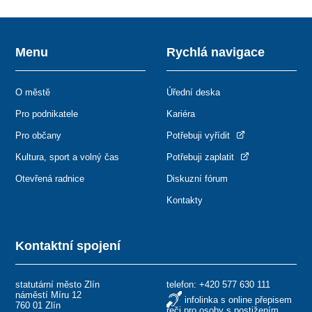
Menu
Rychlá navigace
O městě
Úřední deska
Pro podnikatele
Kariéra
Pro občany
Potřebuji vyřídit
Kultura, sport a volný čas
Potřebuji zaplatit
Otevřená radnice
Diskuzní fórum
Kontakty
Kontaktní spojení
statutární město Zlín
telefon:
+420 577 630 111
náměstí Míru 12
infolinka s online přepisem
760 01 Zlín
řeči pro osoby s postižením