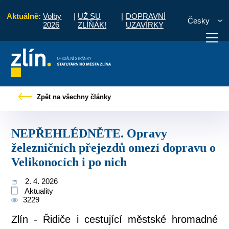
Aktuálně:
Volby
|
UŽ SU
|
DOPRAVNÍ
Česky
2026
ZLÍŇÁK!
UZAVÍRKY
pravy železničních přejezdů omezí dopravu o Velikonocích i po nich
Zpět na všechny články
otřebuji vyřídit
Potřebuji zaplatit
Diskuzní fór
NEPŘEHLÉDNĚTE. Opravy
železničních přejezdů omezí dopravu o
Velikonocích i po nich
2. 4. 2026
Aktuality
3229
Zlín - Řidiče i cestující městské hromadné