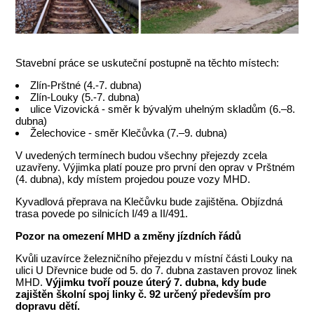
Stavební práce se uskuteční postupně na těchto místech:
Zlín-Prštné (4.-7. dubna)
Zlín-Louky (5.-7. dubna)
ulice Vizovická - směr k bývalým uhelným skladům (6.–8.
dubna)
Želechovice - směr Klečůvka (7.–9. dubna)
V uvedených termínech budou všechny přejezdy zcela
uzavřeny. Výjimka platí pouze pro první den oprav v Prštném
(4. dubna), kdy místem projedou pouze vozy MHD.
Kyvadlová přeprava na Klečůvku bude zajištěna. Objízdná
trasa povede po silnicích I/49 a II/491.
Pozor na omezení MHD a změny jízdních řádů
Kvůli uzavírce železničního přejezdu v místní části Louky na
ulici U Dřevnice bude od 5. do 7. dubna zastaven provoz linek
MHD.
Výjimku tvoří pouze úterý 7. dubna, kdy bude
zajištěn školní spoj linky č. 92 určený především pro
dopravu dětí.