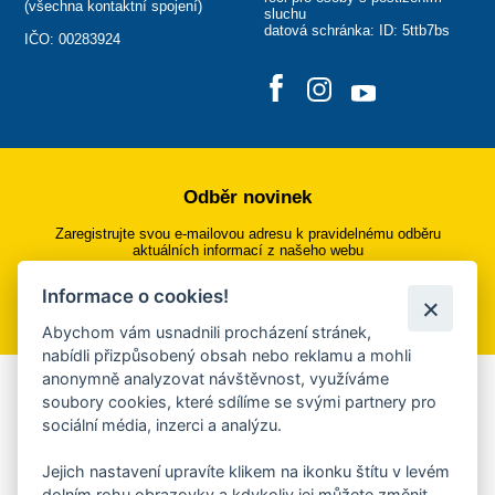
(
všechna kontaktní spojení
)
sluchu
datová schránka: ID: 5ttb7bs
IČO: 00283924
Odběr novinek
Zaregistrujte svou e-mailovou adresu k pravidelnému odběru
aktuálních informací z našeho webu
Informace o cookies!
Přihlásit se k odběru
Abychom vám usnadnili procházení stránek,
nabídli přizpůsobený obsah nebo reklamu a mohli
anonymně analyzovat návštěvnost, využíváme
Aplikace Mobilní rozhlas
soubory cookies, které sdílíme se svými partnery pro
sociální média, inzerci a analýzu.
Chcete dostávat do svého mobilu či mailu upozornění na
blížící se nebezpečí, odstávky, poruchy a výpadky energií,
Jejich nastavení upravíte klikem na ikonku štítu v levém
ankety, pozvánky na kulturní a sportovní akce?
dolním rohu obrazovky a kdykoliv jej můžete změnit.